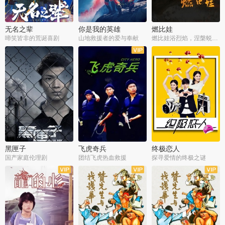
无名之辈
你是我的英雄
燃比娃
啼笑皆非的荒诞喜剧
山地救援者的爱与奉献
燃比娃浴烈焰，涅槃蜕变成人
黑匣子
飞虎奇兵
终极恋人
国产家庭伦理剧
团结飞虎热血救援
探寻爱情的终极之谜