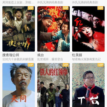
周润发恋上女奴，异能护体战邪派
许氏兄弟的经典喜剧
许氏兄弟的经典喜剧
搜查瑠公圳
戏台
红美丽
尘封六十余载的未解悬案
乱世戏班，爆笑登台
邬君梅火辣旗袍复仇记