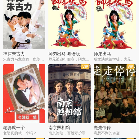
神探朱古力
师弟出马 粤语版
师弟出马
朱古力乌龙查案，疯婆子神助攻
师兄被迫打假赛，阿龙追查斗黑帮
成龙演武馆学徒，为兄搏命战黑道
老婆就一个
南京照相馆
走走停停
老婆真的就一个吗？
南京沦陷，百姓守护罪证底片
意想不到的转变