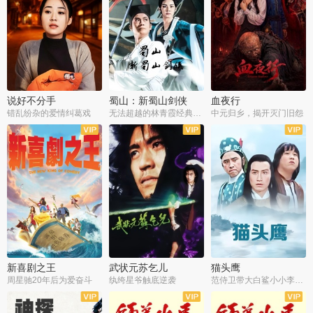
说好不分手
蜀山：新蜀山剑侠
血夜行
错乱纷杂的爱情纠葛戏
无法超越的林青霞经典角色
中元归乡，揭开灭门旧怨
新喜剧之王
武状元苏乞儿
猫头鹰
周星驰20年后为爱奋斗
纨绔星爷触底逆袭
范侍卫带大白鲨小小李破案寻妃