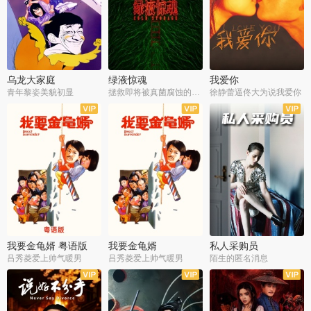
乌龙大家庭
绿液惊魂
我爱你
青年黎姿美貌初显
拯救即将被真菌腐蚀的世界
徐静蕾逼佟大为说我爱你
我要金龟婿 粤语版
我要金龟婿
私人采购员
吕秀菱爱上帅气暖男
吕秀菱爱上帅气暖男
陌生的匿名消息