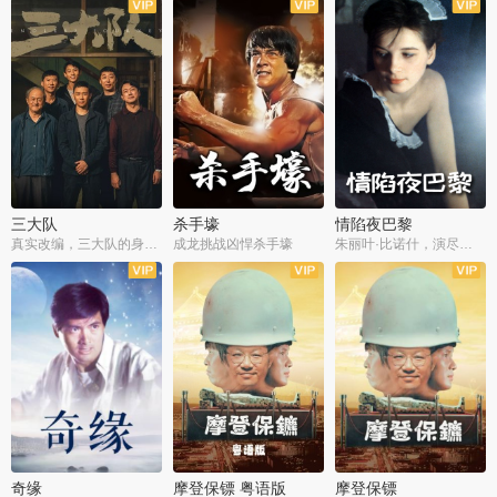
三大队
杀手壕
情陷夜巴黎
真实改编，三大队的身世浮沉
成龙挑战凶悍杀手壕
朱丽叶·比诺什，演尽失爱之痛
奇缘
摩登保镖 粤语版
摩登保镖