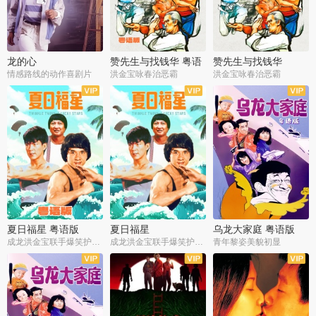
龙的心
赞先生与找钱华 粤语
赞先生与找钱华
版
情感路线的动作喜剧片
洪金宝咏春治恶霸
洪金宝咏春治恶霸
夏日福星 粤语版
夏日福星
乌龙大家庭 粤语版
成龙洪金宝联手爆笑护美女
成龙洪金宝联手爆笑护美女
青年黎姿美貌初显