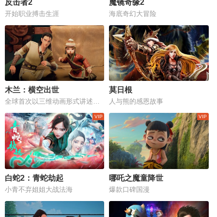
反击者2
魔镜奇缘2
开始职业搏击生涯
海底奇幻大冒险
木兰：横空出世
莫日根
全球首次以三维动画形式讲述花木兰故事
人与熊的感恩故事
白蛇2：青蛇劫起
哪吒之魔童降世
小青不弃姐姐大战法海
爆款口碑国漫