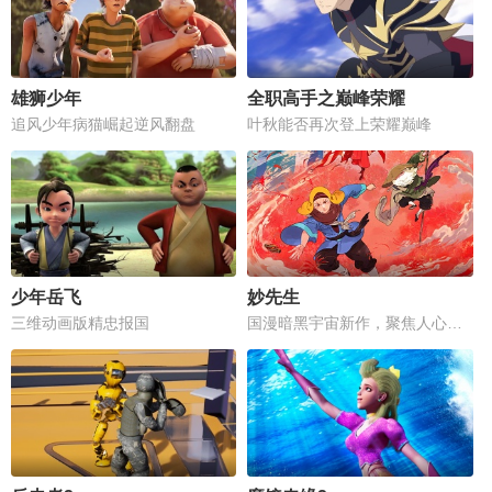
雄狮少年
全职高手之巅峰荣耀
追风少年病猫崛起逆风翻盘
叶秋能否再次登上荣耀巅峰
少年岳飞
妙先生
三维动画版精忠报国
国漫暗黑宇宙新作，聚焦人心善恶抉择