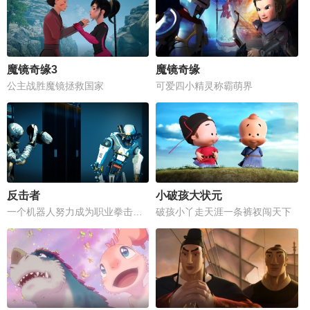
魔镜奇缘3
魔镜奇缘
公主战胜魔镜拯救国家
可爱四小精灵称霸萌界
反击者
小破孩大状元
一个机器人努力成为职业拳击手的励志故事
破孩小丫走天涯一条裤衩闯天下