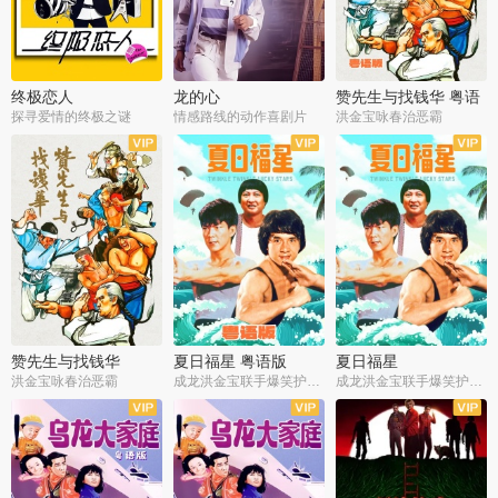
终极恋人
龙的心
赞先生与找钱华 粤语
版
探寻爱情的终极之谜
情感路线的动作喜剧片
洪金宝咏春治恶霸
赞先生与找钱华
夏日福星 粤语版
夏日福星
洪金宝咏春治恶霸
成龙洪金宝联手爆笑护美女
成龙洪金宝联手爆笑护美女