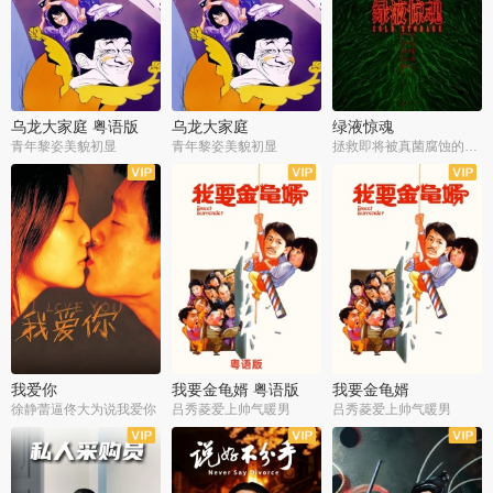
乌龙大家庭 粤语版
乌龙大家庭
绿液惊魂
青年黎姿美貌初显
青年黎姿美貌初显
拯救即将被真菌腐蚀的世界
我爱你
我要金龟婿 粤语版
我要金龟婿
徐静蕾逼佟大为说我爱你
吕秀菱爱上帅气暖男
吕秀菱爱上帅气暖男