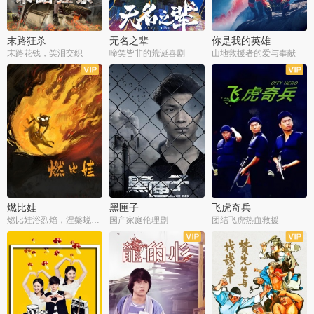
末路狂杀
无名之辈
你是我的英雄
末路花钱，笑泪交织
啼笑皆非的荒诞喜剧
山地救援者的爱与奉献
燃比娃
黑匣子
飞虎奇兵
燃比娃浴烈焰，涅槃蜕变成人
国产家庭伦理剧
团结飞虎热血救援