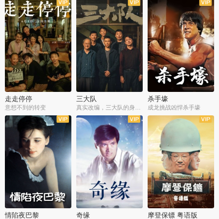
走走停停
三大队
杀手壕
意想不到的转变
真实改编，三大队的身世浮沉
成龙挑战凶悍杀手壕
情陷夜巴黎
奇缘
摩登保镖 粤语版