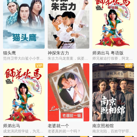
猫头鹰
神探朱古力
师弟出马 粤语版
范侍卫带大白鲨小小李破案寻妃
朱古力乌龙查案，疯婆子神助攻
师兄被迫打假赛，阿龙追查斗黑帮
师弟出马
老婆就一个
南京照相馆
成龙演武馆学徒，为兄搏命战黑道
老婆真的就一个吗？
南京沦陷，百姓守护罪证底片