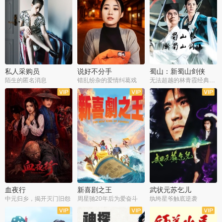
私人采购员
说好不分手
蜀山：新蜀山剑侠
陌生的匿名消息
错乱纷杂的爱情纠葛戏
无法超越的林青霞经典角色
血夜行
新喜剧之王
武状元苏乞儿
中元归乡，揭开灭门旧怨
周星驰20年后为爱奋斗
纨绔星爷触底逆袭