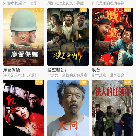
朱丽叶·比诺什，演尽失爱之痛
周润发恋上女奴，异能护体战邪派
许氏兄弟的经典喜剧
摩登保镖
搜查瑠公圳
戏台
许氏兄弟的经典喜剧
尘封六十余载的未解悬案
乱世戏班，爆笑登台