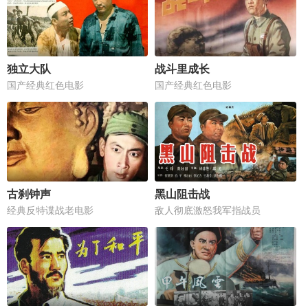
独立大队
战斗里成长
国产经典红色电影
国产经典红色电影
古刹钟声
黑山阻击战
经典反特谍战老电影
敌人彻底激怒我军指战员