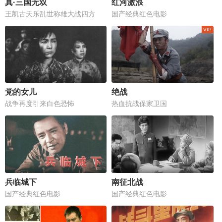
真·三国无双
红河激浪
王凯古天乐乱世称雄大战四方
国产经典红色电影
党的女儿
绝战
战争再度引来白色恐怖
热血抗战保家卫国
兵临城下
南征北战
国产经典红色电影
国产经典红色电影