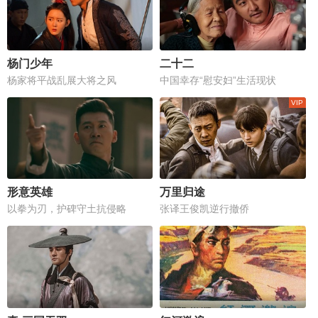
杨门少年
二十二
杨家将平战乱展大将之风
中国幸存“慰安妇”生活现状
形意英雄
万里归途
以拳为刃，护碑守土抗侵略
张译王俊凯逆行撤侨