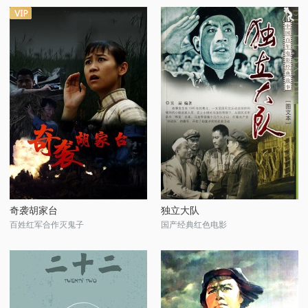
奇袭胡家台
独立大队
百姓红军合作灭鬼子
国产经典红色电影