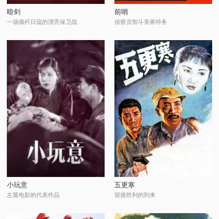
暗剑
前哨
一场痛歼日寇的漂亮保卫战
侦察员智斗美蒋特务
小玩意
五更寒
左翼电影的代表作品
迎接胜利的到来