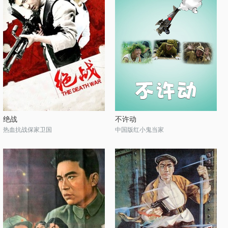
绝战
不许动
热血抗战保家卫国
中国版红小鬼当家