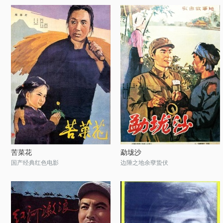
苦菜花
勐垅沙
国产经典红色电影
边陲之地余孽蛰伏