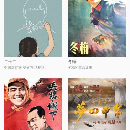
二十二
冬梅
中国幸存“慰安妇”生活现状
冬梅的革命故事