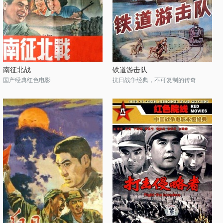
南征北战
铁道游击队
国产经典红色电影
抗日战争经典，不可复制的传奇