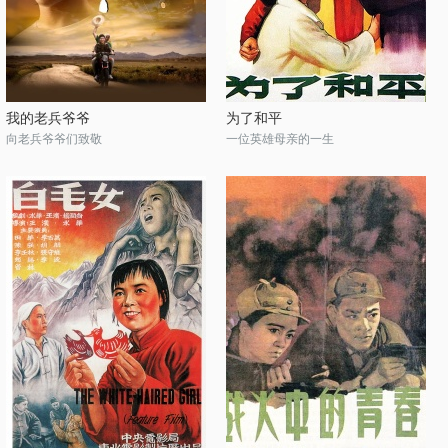
我的老兵爷爷
为了和平
向老兵爷爷们致敬
一位英雄母亲的一生