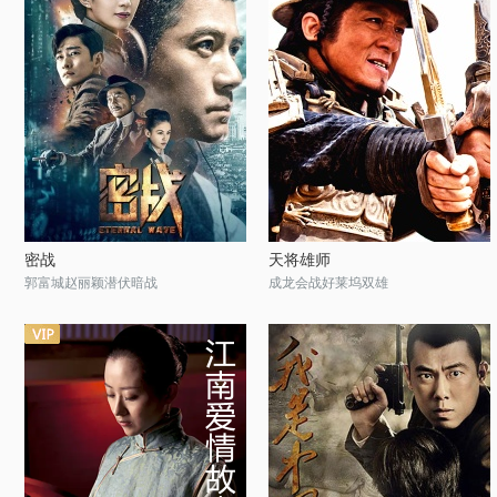
密战
天将雄师
郭富城赵丽颖潜伏暗战
成龙会战好莱坞双雄