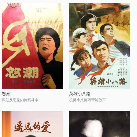
怒潮
英雄小八路
深刻反思党内路线斗争
机灵小八路巧帮解放军