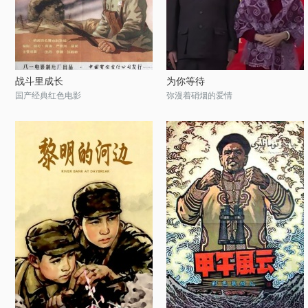
战斗里成长
为你等待
国产经典红色电影
弥漫着硝烟的爱情