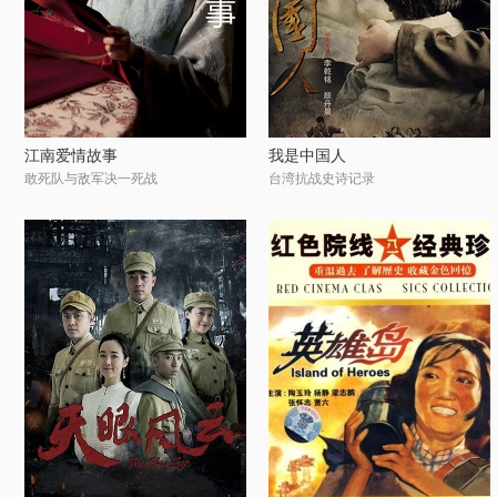
江南爱情故事
我是中国人
敢死队与敌军决一死战
台湾抗战史诗记录