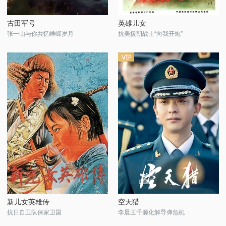
古田军号
英雄儿女
张一山与你共忆峥嵘岁月
抗美援朝战士“向我开炮”
新儿女英雄传
空天猎
抗日自卫队保家卫国
李晨王千源化解导弹危机