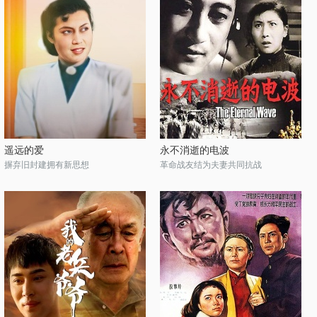
遥远的爱
永不消逝的电波
摒弃旧封建拥有新思想
革命战友结为夫妻共同抗战