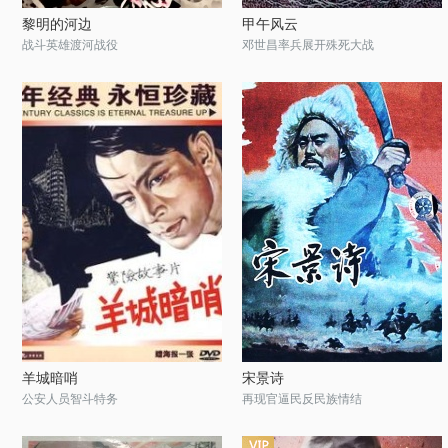
黎明的河边
甲午风云
战斗英雄渡河战役
邓世昌率兵展开殊死大战
羊城暗哨
宋景诗
公安人员智斗特务
再现官逼民反民族情结