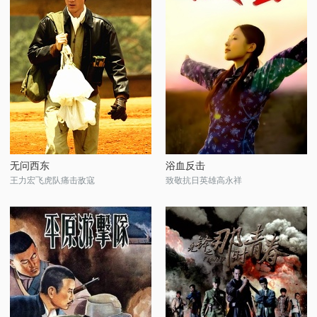
无问西东
浴血反击
王力宏飞虎队痛击敌寇
致敬抗日英雄高永祥