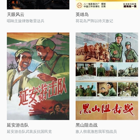
天眼风云
英雄岛
唱响主旋律致敬雷达兵
荷花岛严阵以待灭敌记
延安游击队
黑山阻击战
延安游击队武装反抗国民党
敌人彻底激怒我军指战员