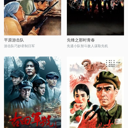
平原游击队
先锋之那时青春
游击队巧妙牵制日军
先遣小队智斗敌人谋取先机