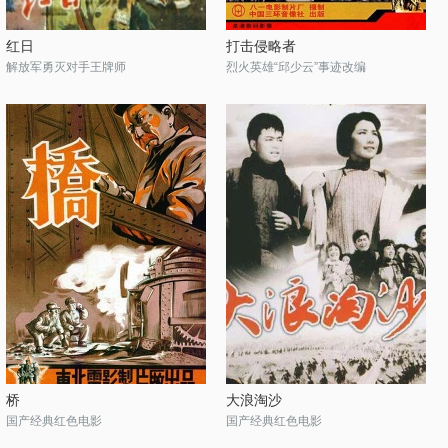
红日
打击侵略者
解放军勇灭对手王牌师
烈火英雄“邱少云”事迹改编
桥
大浪淘沙
国产经典红色电影
国产经典红色电影