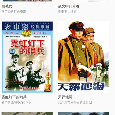
白毛女
战火中的青春
国产经典红色电影
巾帼不让须眉
霓虹灯下的哨兵
天罗地网
资产阶级“香风”的斗争
共产党布局粉碎蒋匪计划