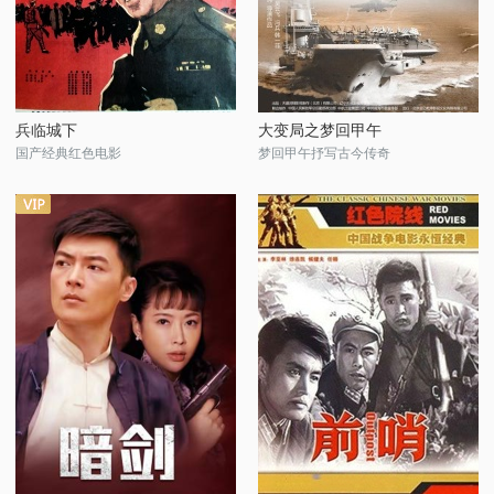
兵临城下
大变局之梦回甲午
国产经典红色电影
梦回甲午抒写古今传奇