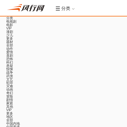
分类
分类
电视剧
电影
VIP
漫剧
少儿
更多
题材
全部
动作
爱情
喜剧
恐怖
科幻
悬疑
惊悚
战争
武侠
文艺
犯罪
灾难
动画
奇幻
冒险
剧情
家庭
其他
VIP
更多
地区
全部
中国内地