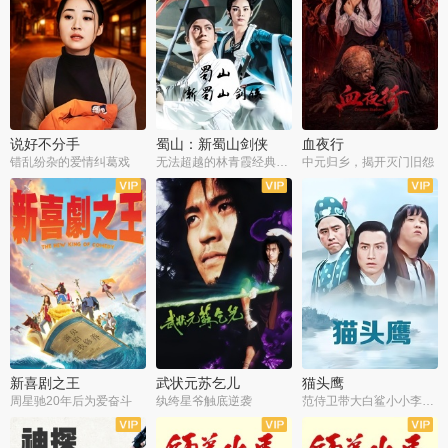
说好不分手
蜀山：新蜀山剑侠
血夜行
错乱纷杂的爱情纠葛戏
无法超越的林青霞经典角色
中元归乡，揭开灭门旧怨
新喜剧之王
武状元苏乞儿
猫头鹰
周星驰20年后为爱奋斗
纨绔星爷触底逆袭
范侍卫带大白鲨小小李破案寻妃