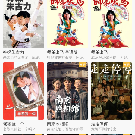
神探朱古力
师弟出马 粤语版
师弟出马
朱古力乌龙查案，疯婆子神助攻
师兄被迫打假赛，阿龙追查斗黑帮
成龙演武馆学徒，为兄搏命战黑道
老婆就一个
南京照相馆
走走停停
老婆真的就一个吗？
南京沦陷，百姓守护罪证底片
意想不到的转变