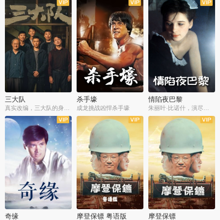
三大队
杀手壕
情陷夜巴黎
真实改编，三大队的身世浮沉
成龙挑战凶悍杀手壕
朱丽叶·比诺什，演尽失爱之痛
奇缘
摩登保镖 粤语版
摩登保镖