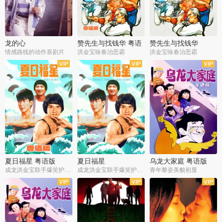
龙的心
赞先生与找钱华 粤语
赞先生与找钱华
版
情感路线的动作喜剧片
洪金宝咏春治恶霸
洪金宝咏春治恶霸
夏日福星 粤语版
夏日福星
乌龙大家庭 粤语版
成龙洪金宝联手爆笑护美女
成龙洪金宝联手爆笑护美女
青年黎姿美貌初显