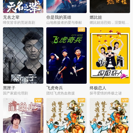
无名之辈
你是我的英雄
燃比娃
啼笑皆非的荒诞喜剧
山地救援者的爱与奉献
燃比娃浴烈焰，涅槃蜕变成人
黑匣子
飞虎奇兵
终极恋人
国产家庭伦理剧
团结飞虎热血救援
探寻爱情的终极之谜