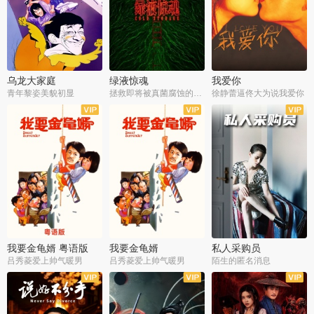
乌龙大家庭
绿液惊魂
我爱你
青年黎姿美貌初显
拯救即将被真菌腐蚀的世界
徐静蕾逼佟大为说我爱你
我要金龟婿 粤语版
我要金龟婿
私人采购员
吕秀菱爱上帅气暖男
吕秀菱爱上帅气暖男
陌生的匿名消息