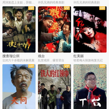
周润发恋上女奴，异能护体战邪派
许氏兄弟的经典喜剧
许氏兄弟的经典喜剧
搜查瑠公圳
戏台
红美丽
尘封六十余载的未解悬案
乱世戏班，爆笑登台
邬君梅火辣旗袍复仇记