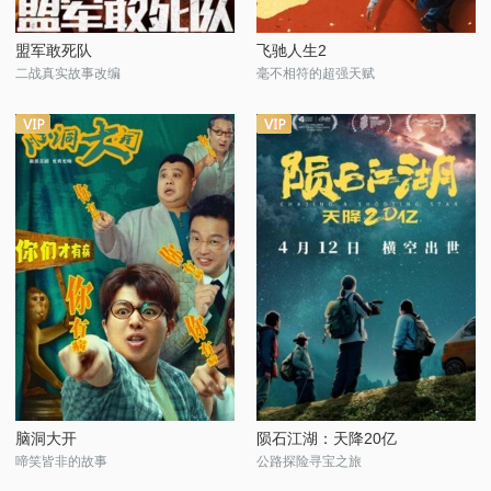
盟军敢死队
飞驰人生2
二战真实故事改编
毫不相符的超强天赋
脑洞大开
陨石江湖：天降20亿
啼笑皆非的故事
公路探险寻宝之旅