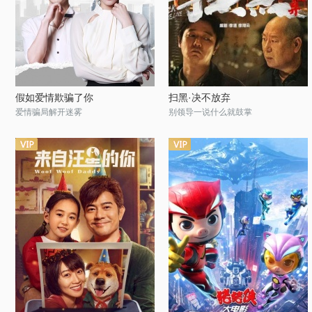
假如爱情欺骗了你
扫黑·决不放弃
爱情骗局解开迷雾
别领导一说什么就鼓掌