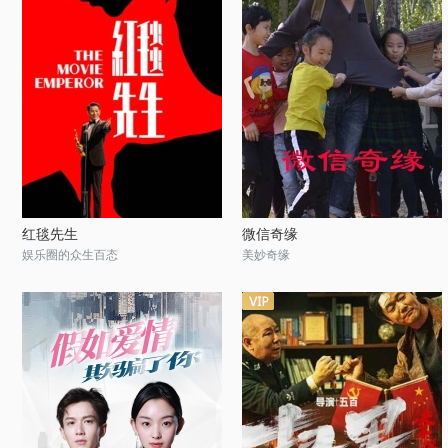
红毯先生
微信奇缘
娱乐圈的众生百态
美妙奇缘