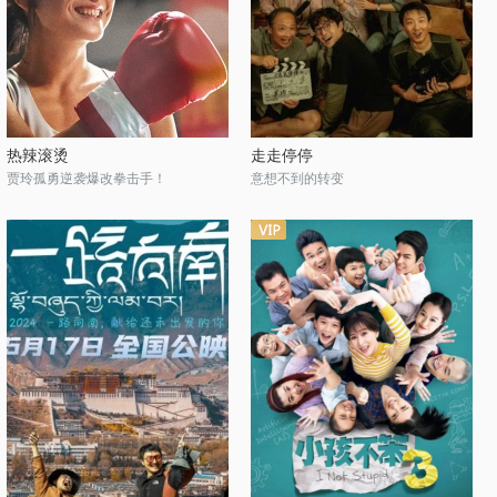
热辣滚烫
走走停停
贾玲孤勇逆袭爆改拳击手！
意想不到的转变