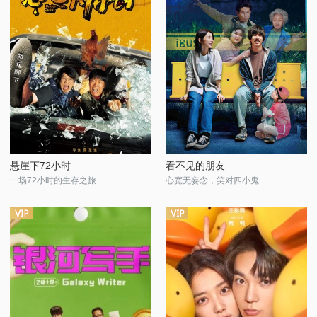
悬崖下72小时
看不见的朋友
一场72小时的生存之旅
心宽无妄念，笑对四小鬼