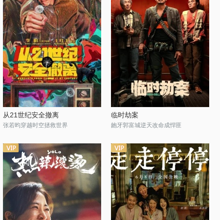
从21世纪安全撤离
临时劫案
张若昀穿越时空拯救世界
龅牙郭富城逆天改命成悍匪