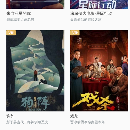
来自汪星的你
猪猪侠大电影·星际行动
郭富城变犬系老爸
轰轰烈烈的冒险之旅
狗阵
戏杀
彭于晏当代二郎神驯服恶犬
贾冰喻恩泰命案剧本杀