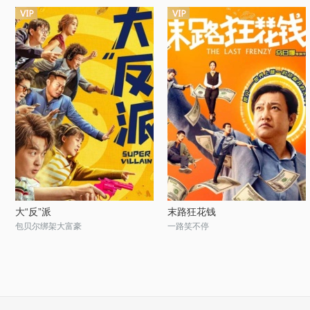
大“反”派
末路狂花钱
包贝尔绑架大富豪
一路笑不停