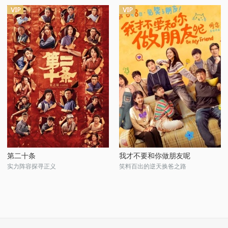
第二十条
我才不要和你做朋友呢
实力阵容探寻正义
笑料百出的逆天换爸之路