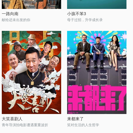
一路向南
小孩不笨3
献给还未出发的你
母子过招，升学成长录
大笑喜剧人
来都来了
青年导演拍电影遭遇重重波折
笑对生活的人生哲学