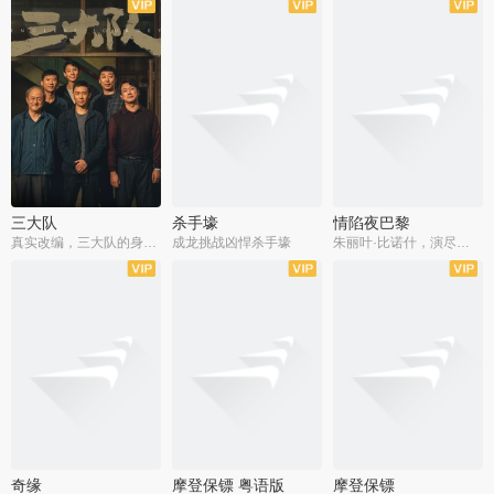
三大队
杀手壕
情陷夜巴黎
真实改编，三大队的身世浮沉
成龙挑战凶悍杀手壕
朱丽叶·比诺什，演尽失爱之痛
奇缘
摩登保镖 粤语版
摩登保镖