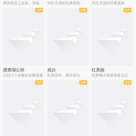
周润发恋上女奴，异能护体战邪派
许氏兄弟的经典喜剧
许氏兄弟的经典喜剧
搜查瑠公圳
戏台
红美丽
尘封六十余载的未解悬案
乱世戏班，爆笑登台
邬君梅火辣旗袍复仇记