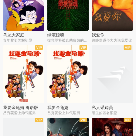
乌龙大家庭
绿液惊魂
我爱你
青年黎姿美貌初显
拯救即将被真菌腐蚀的世界
徐静蕾逼佟大为说我爱你
我要金龟婿 粤语版
我要金龟婿
私人采购员
吕秀菱爱上帅气暖男
吕秀菱爱上帅气暖男
陌生的匿名消息