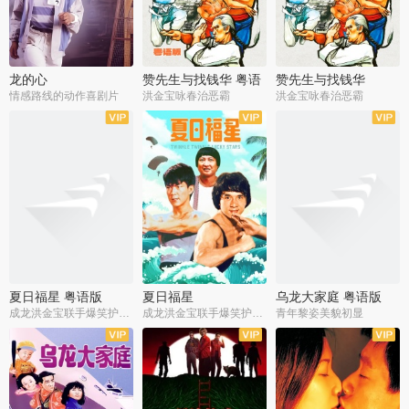
龙的心
赞先生与找钱华 粤语
赞先生与找钱华
版
情感路线的动作喜剧片
洪金宝咏春治恶霸
洪金宝咏春治恶霸
夏日福星 粤语版
夏日福星
乌龙大家庭 粤语版
成龙洪金宝联手爆笑护美女
成龙洪金宝联手爆笑护美女
青年黎姿美貌初显