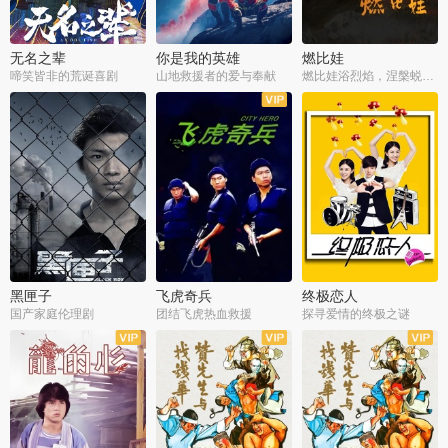
无名之辈
你是我的英雄
燃比娃
啼笑皆非的荒诞喜剧
山地救援者的爱与奉献
燃比娃浴烈焰，涅槃蜕变成人
黑匣子
飞虎奇兵
终极恋人
国产家庭伦理剧
团结飞虎热血救援
探寻爱情的终极之谜