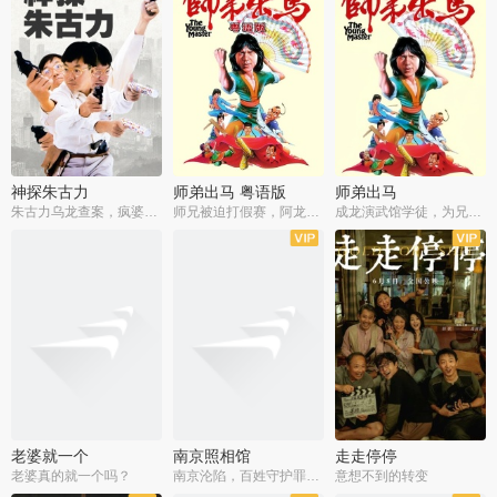
神探朱古力
师弟出马 粤语版
师弟出马
朱古力乌龙查案，疯婆子神助攻
师兄被迫打假赛，阿龙追查斗黑帮
成龙演武馆学徒，为兄搏命战黑道
老婆就一个
南京照相馆
走走停停
老婆真的就一个吗？
南京沦陷，百姓守护罪证底片
意想不到的转变