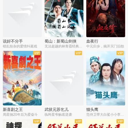
说好不分手
蜀山：新蜀山剑侠
血夜行
错乱纷杂的爱情纠葛戏
无法超越的林青霞经典角色
中元归乡，揭开灭门旧怨
新喜剧之王
武状元苏乞儿
猫头鹰
周星驰20年后为爱奋斗
纨绔星爷触底逆袭
范侍卫带大白鲨小小李破案寻妃