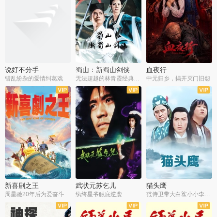
说好不分手
蜀山：新蜀山剑侠
血夜行
错乱纷杂的爱情纠葛戏
无法超越的林青霞经典角色
中元归乡，揭开灭门旧怨
新喜剧之王
武状元苏乞儿
猫头鹰
周星驰20年后为爱奋斗
纨绔星爷触底逆袭
范侍卫带大白鲨小小李破案寻妃