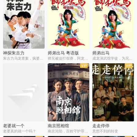
神探朱古力
师弟出马 粤语版
师弟出马
朱古力乌龙查案，疯婆子神助攻
师兄被迫打假赛，阿龙追查斗黑帮
成龙演武馆学徒，为兄搏命战黑道
老婆就一个
南京照相馆
走走停停
老婆真的就一个吗？
南京沦陷，百姓守护罪证底片
意想不到的转变