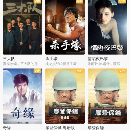
三大队
杀手壕
情陷夜巴黎
真实改编，三大队的身世浮沉
成龙挑战凶悍杀手壕
朱丽叶·比诺什，演尽失爱之痛
奇缘
摩登保镖 粤语版
摩登保镖