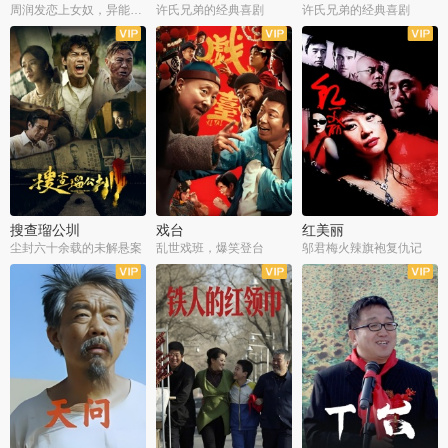
周润发恋上女奴，异能护体战邪派
许氏兄弟的经典喜剧
许氏兄弟的经典喜剧
搜查瑠公圳
戏台
红美丽
尘封六十余载的未解悬案
乱世戏班，爆笑登台
邬君梅火辣旗袍复仇记