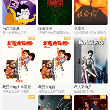
乌龙大家庭
绿液惊魂
我爱你
青年黎姿美貌初显
拯救即将被真菌腐蚀的世界
徐静蕾逼佟大为说我爱你
我要金龟婿 粤语版
我要金龟婿
私人采购员
吕秀菱爱上帅气暖男
吕秀菱爱上帅气暖男
陌生的匿名消息