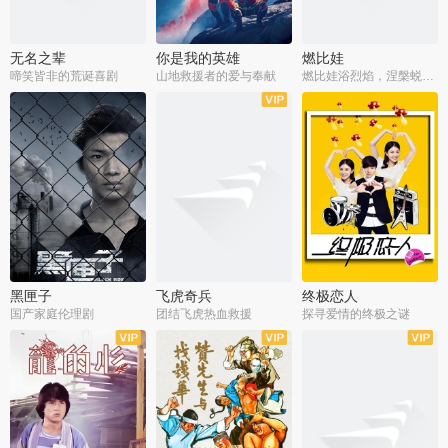
无名之辈
你是我的英雄
燃比娃
啼笑皆非的荒诞喜剧
山地救援者的爱与奉献
燃比娃浴烈焰，涅槃蜕变成人
黑匣子
飞虎奇兵
终极恋人
国产家庭伦理剧
团结飞虎热血救援
探寻爱情的终极之谜