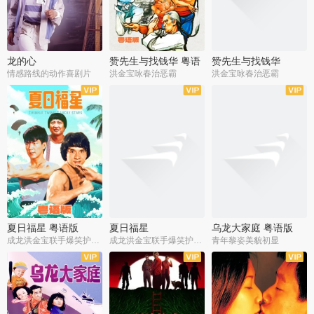
龙的心
赞先生与找钱华 粤语
赞先生与找钱华
版
情感路线的动作喜剧片
洪金宝咏春治恶霸
洪金宝咏春治恶霸
夏日福星 粤语版
夏日福星
乌龙大家庭 粤语版
成龙洪金宝联手爆笑护美女
成龙洪金宝联手爆笑护美女
青年黎姿美貌初显