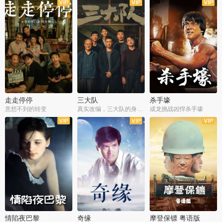
走走停停
三大队
杀手壕
意想不到的转变
真实改编，三大队的身世浮沉
成龙挑战凶悍杀手壕
情陷夜巴黎
奇缘
摩登保镖 粤语版