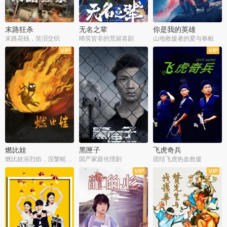
末路狂杀
无名之辈
你是我的英雄
末路花钱，笑泪交织
啼笑皆非的荒诞喜剧
山地救援者的爱与奉献
燃比娃
黑匣子
飞虎奇兵
燃比娃浴烈焰，涅槃蜕变成人
国产家庭伦理剧
团结飞虎热血救援