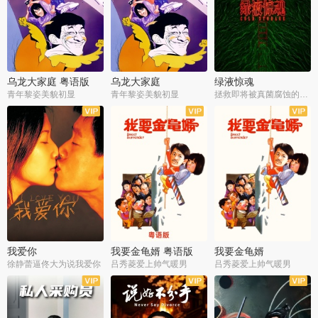
乌龙大家庭 粤语版
乌龙大家庭
绿液惊魂
青年黎姿美貌初显
青年黎姿美貌初显
拯救即将被真菌腐蚀的世界
我爱你
我要金龟婿 粤语版
我要金龟婿
徐静蕾逼佟大为说我爱你
吕秀菱爱上帅气暖男
吕秀菱爱上帅气暖男