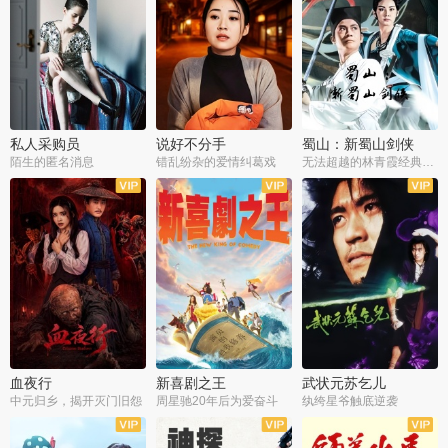
私人采购员
说好不分手
蜀山：新蜀山剑侠
陌生的匿名消息
错乱纷杂的爱情纠葛戏
无法超越的林青霞经典角色
血夜行
新喜剧之王
武状元苏乞儿
中元归乡，揭开灭门旧怨
周星驰20年后为爱奋斗
纨绔星爷触底逆袭