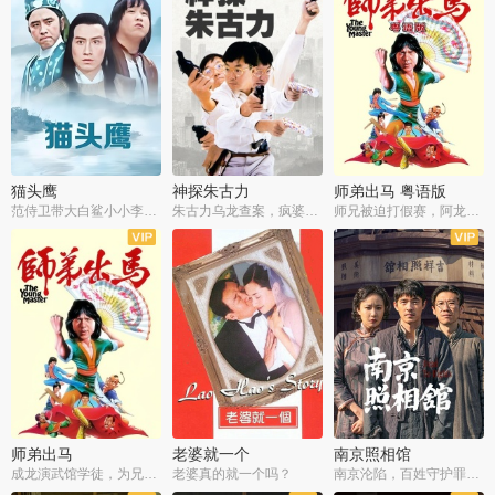
猫头鹰
神探朱古力
师弟出马 粤语版
范侍卫带大白鲨小小李破案寻妃
朱古力乌龙查案，疯婆子神助攻
师兄被迫打假赛，阿龙追查斗黑帮
师弟出马
老婆就一个
南京照相馆
成龙演武馆学徒，为兄搏命战黑道
老婆真的就一个吗？
南京沦陷，百姓守护罪证底片