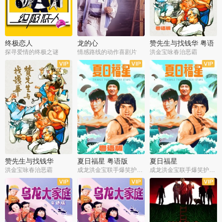
终极恋人
龙的心
赞先生与找钱华 粤语
版
探寻爱情的终极之谜
情感路线的动作喜剧片
洪金宝咏春治恶霸
赞先生与找钱华
夏日福星 粤语版
夏日福星
洪金宝咏春治恶霸
成龙洪金宝联手爆笑护美女
成龙洪金宝联手爆笑护美女