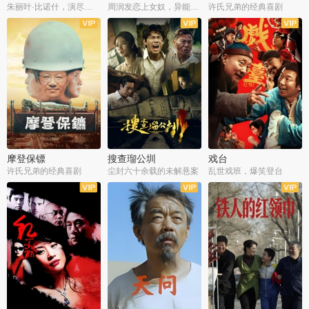
朱丽叶·比诺什，演尽失爱之痛
周润发恋上女奴，异能护体战邪派
许氏兄弟的经典喜剧
摩登保镖
搜查瑠公圳
戏台
许氏兄弟的经典喜剧
尘封六十余载的未解悬案
乱世戏班，爆笑登台