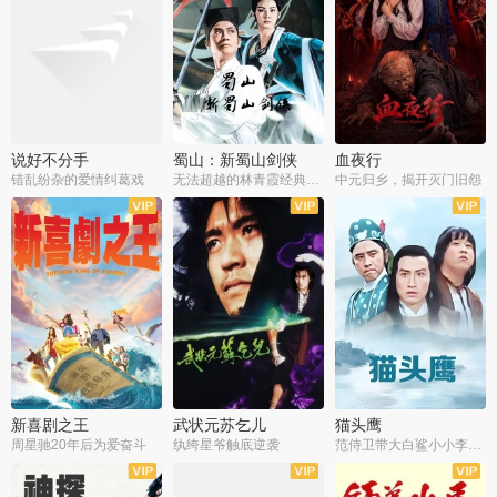
说好不分手
蜀山：新蜀山剑侠
血夜行
错乱纷杂的爱情纠葛戏
无法超越的林青霞经典角色
中元归乡，揭开灭门旧怨
新喜剧之王
武状元苏乞儿
猫头鹰
周星驰20年后为爱奋斗
纨绔星爷触底逆袭
范侍卫带大白鲨小小李破案寻妃