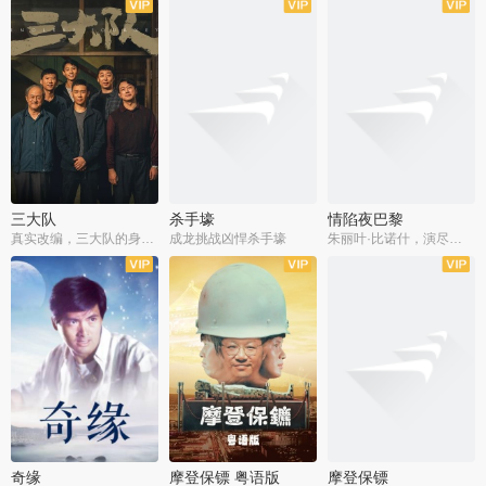
三大队
杀手壕
情陷夜巴黎
真实改编，三大队的身世浮沉
成龙挑战凶悍杀手壕
朱丽叶·比诺什，演尽失爱之痛
奇缘
摩登保镖 粤语版
摩登保镖