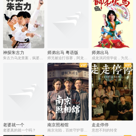
神探朱古力
师弟出马 粤语版
师弟出马
朱古力乌龙查案，疯婆子神助攻
师兄被迫打假赛，阿龙追查斗黑帮
成龙演武馆学徒，为兄搏命战黑道
老婆就一个
南京照相馆
走走停停
老婆真的就一个吗？
南京沦陷，百姓守护罪证底片
意想不到的转变