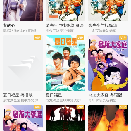
龙的心
赞先生与找钱华 粤语
赞先生与找钱华
版
情感路线的动作喜剧片
洪金宝咏春治恶霸
洪金宝咏春治恶霸
夏日福星 粤语版
夏日福星
乌龙大家庭 粤语版
成龙洪金宝联手爆笑护美女
成龙洪金宝联手爆笑护美女
青年黎姿美貌初显