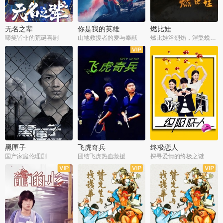
无名之辈
你是我的英雄
燃比娃
啼笑皆非的荒诞喜剧
山地救援者的爱与奉献
燃比娃浴烈焰，涅槃蜕变成人
黑匣子
飞虎奇兵
终极恋人
国产家庭伦理剧
团结飞虎热血救援
探寻爱情的终极之谜