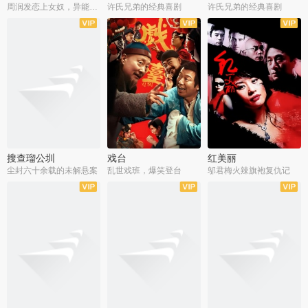
周润发恋上女奴，异能护体战邪派
许氏兄弟的经典喜剧
许氏兄弟的经典喜剧
搜查瑠公圳
戏台
红美丽
尘封六十余载的未解悬案
乱世戏班，爆笑登台
邬君梅火辣旗袍复仇记