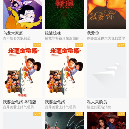
乌龙大家庭
绿液惊魂
我爱你
青年黎姿美貌初显
拯救即将被真菌腐蚀的世界
徐静蕾逼佟大为说我爱你
我要金龟婿 粤语版
我要金龟婿
私人采购员
吕秀菱爱上帅气暖男
吕秀菱爱上帅气暖男
陌生的匿名消息