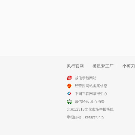
风行官网
橙星梦工厂
小剪刀
诚信示范网站
经营性网站备案信息
中国互联网举报中心
诚信经营 放心消费
北京12318文化市场举报热线
举报邮箱：
kefu@fun.tv