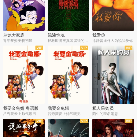
乌龙大家庭
绿液惊魂
我爱你
青年黎姿美貌初显
拯救即将被真菌腐蚀的世界
徐静蕾逼佟大为说我爱你
我要金龟婿 粤语版
我要金龟婿
私人采购员
吕秀菱爱上帅气暖男
吕秀菱爱上帅气暖男
陌生的匿名消息