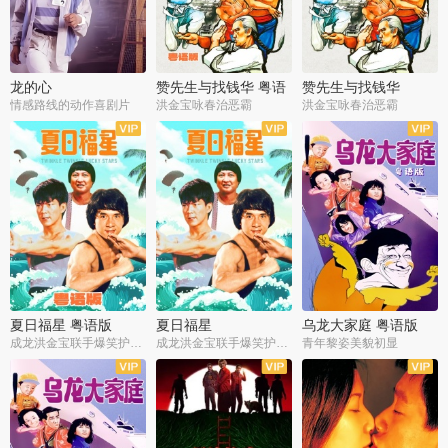
龙的心
赞先生与找钱华 粤语
赞先生与找钱华
版
情感路线的动作喜剧片
洪金宝咏春治恶霸
洪金宝咏春治恶霸
夏日福星 粤语版
夏日福星
乌龙大家庭 粤语版
成龙洪金宝联手爆笑护美女
成龙洪金宝联手爆笑护美女
青年黎姿美貌初显