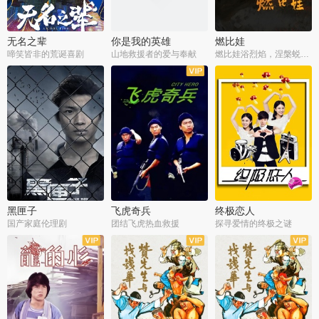
无名之辈
你是我的英雄
燃比娃
啼笑皆非的荒诞喜剧
山地救援者的爱与奉献
燃比娃浴烈焰，涅槃蜕变成人
黑匣子
飞虎奇兵
终极恋人
国产家庭伦理剧
团结飞虎热血救援
探寻爱情的终极之谜