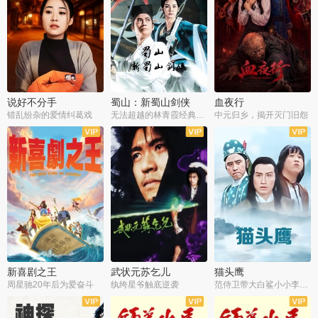
说好不分手
蜀山：新蜀山剑侠
血夜行
错乱纷杂的爱情纠葛戏
无法超越的林青霞经典角色
中元归乡，揭开灭门旧怨
新喜剧之王
武状元苏乞儿
猫头鹰
周星驰20年后为爱奋斗
纨绔星爷触底逆袭
范侍卫带大白鲨小小李破案寻妃