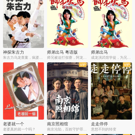
神探朱古力
师弟出马 粤语版
师弟出马
朱古力乌龙查案，疯婆子神助攻
师兄被迫打假赛，阿龙追查斗黑帮
成龙演武馆学徒，为兄搏命战黑道
老婆就一个
南京照相馆
走走停停
老婆真的就一个吗？
南京沦陷，百姓守护罪证底片
意想不到的转变