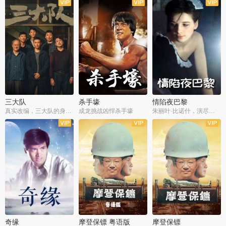
三大队
杀手壕
情陷夜巴黎
真实改编，三大队的身世浮沉
成龙挑战凶悍杀手壕
朱丽叶·比诺什，演尽失爱之痛
奇缘
摩登保镖 粤语版
摩登保镖