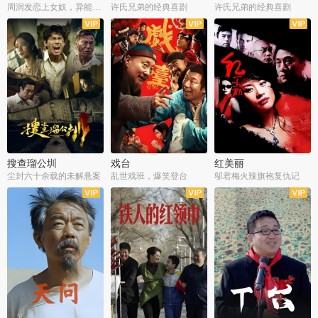
周润发恋上女奴，异能护体战邪派
许氏兄弟的经典喜剧
许氏兄弟的经典喜剧
搜查瑠公圳
戏台
红美丽
尘封六十余载的未解悬案
乱世戏班，爆笑登台
邬君梅火辣旗袍复仇记