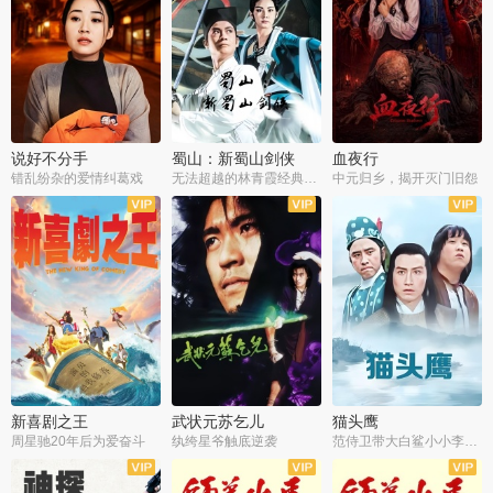
说好不分手
蜀山：新蜀山剑侠
血夜行
错乱纷杂的爱情纠葛戏
无法超越的林青霞经典角色
中元归乡，揭开灭门旧怨
新喜剧之王
武状元苏乞儿
猫头鹰
周星驰20年后为爱奋斗
纨绔星爷触底逆袭
范侍卫带大白鲨小小李破案寻妃