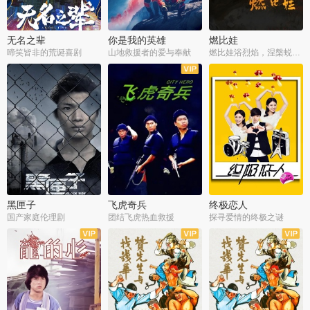
无名之辈
你是我的英雄
燃比娃
啼笑皆非的荒诞喜剧
山地救援者的爱与奉献
燃比娃浴烈焰，涅槃蜕变成人
黑匣子
飞虎奇兵
终极恋人
国产家庭伦理剧
团结飞虎热血救援
探寻爱情的终极之谜