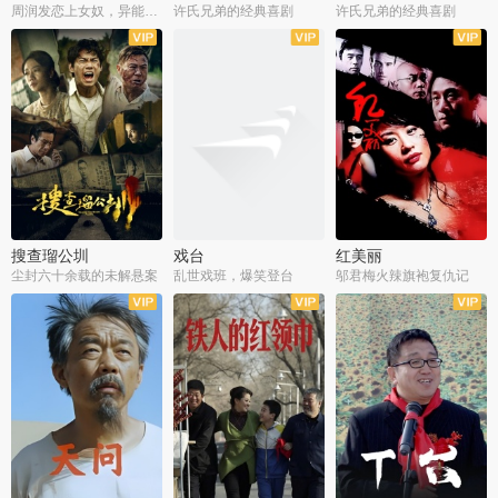
周润发恋上女奴，异能护体战邪派
许氏兄弟的经典喜剧
许氏兄弟的经典喜剧
搜查瑠公圳
戏台
红美丽
尘封六十余载的未解悬案
乱世戏班，爆笑登台
邬君梅火辣旗袍复仇记