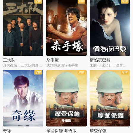
三大队
杀手壕
情陷夜巴黎
真实改编，三大队的身世浮沉
成龙挑战凶悍杀手壕
朱丽叶·比诺什，演尽失爱之痛
奇缘
摩登保镖 粤语版
摩登保镖