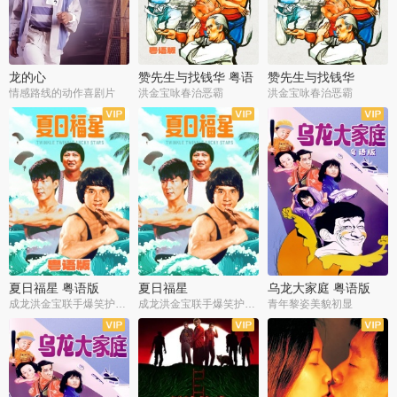
龙的心
赞先生与找钱华 粤语
赞先生与找钱华
版
情感路线的动作喜剧片
洪金宝咏春治恶霸
洪金宝咏春治恶霸
夏日福星 粤语版
夏日福星
乌龙大家庭 粤语版
成龙洪金宝联手爆笑护美女
成龙洪金宝联手爆笑护美女
青年黎姿美貌初显