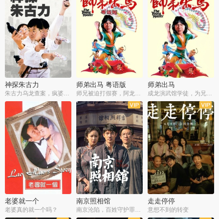
神探朱古力
师弟出马 粤语版
师弟出马
朱古力乌龙查案，疯婆子神助攻
师兄被迫打假赛，阿龙追查斗黑帮
成龙演武馆学徒，为兄搏命战黑道
老婆就一个
南京照相馆
走走停停
老婆真的就一个吗？
南京沦陷，百姓守护罪证底片
意想不到的转变