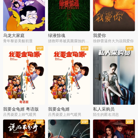
乌龙大家庭
绿液惊魂
我爱你
青年黎姿美貌初显
拯救即将被真菌腐蚀的世界
徐静蕾逼佟大为说我爱你
我要金龟婿 粤语版
我要金龟婿
私人采购员
吕秀菱爱上帅气暖男
吕秀菱爱上帅气暖男
陌生的匿名消息