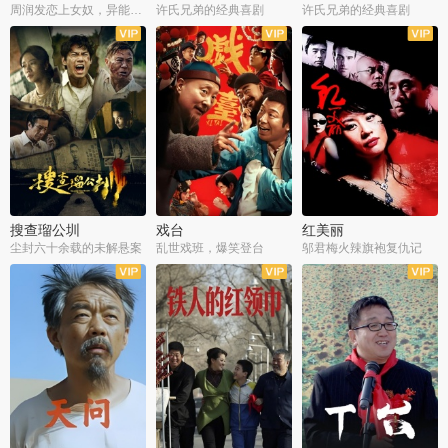
周润发恋上女奴，异能护体战邪派
许氏兄弟的经典喜剧
许氏兄弟的经典喜剧
搜查瑠公圳
戏台
红美丽
尘封六十余载的未解悬案
乱世戏班，爆笑登台
邬君梅火辣旗袍复仇记