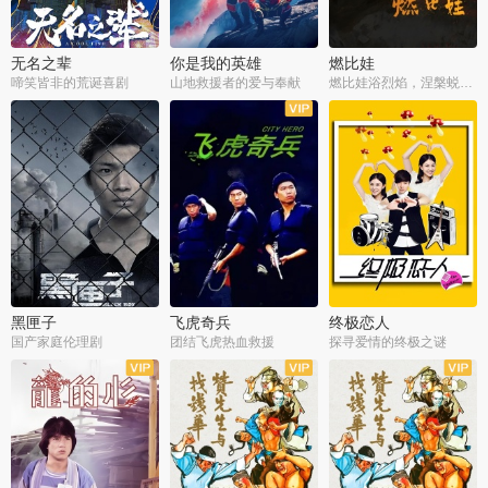
无名之辈
你是我的英雄
燃比娃
啼笑皆非的荒诞喜剧
山地救援者的爱与奉献
燃比娃浴烈焰，涅槃蜕变成人
黑匣子
飞虎奇兵
终极恋人
国产家庭伦理剧
团结飞虎热血救援
探寻爱情的终极之谜