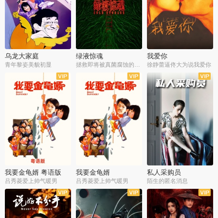
乌龙大家庭
绿液惊魂
我爱你
青年黎姿美貌初显
拯救即将被真菌腐蚀的世界
徐静蕾逼佟大为说我爱你
我要金龟婿 粤语版
我要金龟婿
私人采购员
吕秀菱爱上帅气暖男
吕秀菱爱上帅气暖男
陌生的匿名消息