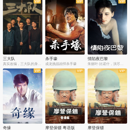
三大队
杀手壕
情陷夜巴黎
真实改编，三大队的身世浮沉
成龙挑战凶悍杀手壕
朱丽叶·比诺什，演尽失爱之痛
奇缘
摩登保镖 粤语版
摩登保镖