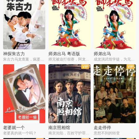
神探朱古力
师弟出马 粤语版
师弟出马
朱古力乌龙查案，疯婆子神助攻
师兄被迫打假赛，阿龙追查斗黑帮
成龙演武馆学徒，为兄搏命战黑道
老婆就一个
南京照相馆
走走停停
老婆真的就一个吗？
南京沦陷，百姓守护罪证底片
意想不到的转变