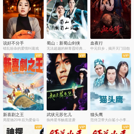
说好不分手
蜀山：新蜀山剑侠
血夜行
错乱纷杂的爱情纠葛戏
无法超越的林青霞经典角色
中元归乡，揭开灭门旧怨
新喜剧之王
武状元苏乞儿
猫头鹰
周星驰20年后为爱奋斗
纨绔星爷触底逆袭
范侍卫带大白鲨小小李破案寻妃