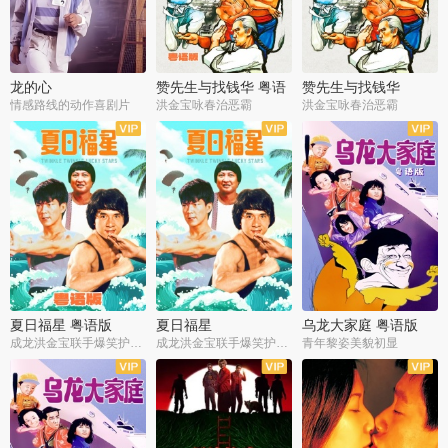
龙的心
赞先生与找钱华 粤语
赞先生与找钱华
版
情感路线的动作喜剧片
洪金宝咏春治恶霸
洪金宝咏春治恶霸
夏日福星 粤语版
夏日福星
乌龙大家庭 粤语版
成龙洪金宝联手爆笑护美女
成龙洪金宝联手爆笑护美女
青年黎姿美貌初显