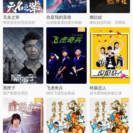
无名之辈
你是我的英雄
燃比娃
啼笑皆非的荒诞喜剧
山地救援者的爱与奉献
燃比娃浴烈焰，涅槃蜕变成人
黑匣子
飞虎奇兵
终极恋人
国产家庭伦理剧
团结飞虎热血救援
探寻爱情的终极之谜