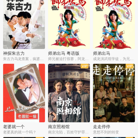
神探朱古力
师弟出马 粤语版
师弟出马
朱古力乌龙查案，疯婆子神助攻
师兄被迫打假赛，阿龙追查斗黑帮
成龙演武馆学徒，为兄搏命战黑道
老婆就一个
南京照相馆
走走停停
老婆真的就一个吗？
南京沦陷，百姓守护罪证底片
意想不到的转变