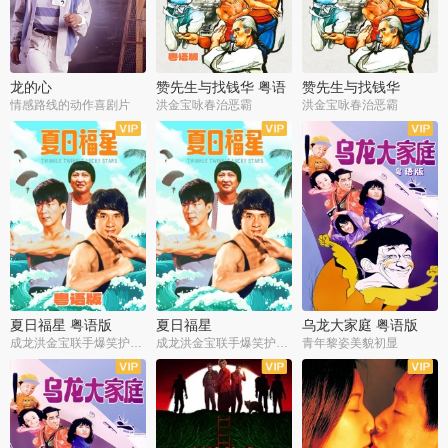
龙的心
赞先生与找钱华 粤语
赞先生与找钱华
版
情感路线的动作喜剧片
洪金宝咏春治恶霸
洪金宝咏春治恶霸
夏日福星 粤语版
夏日福星
乌龙大家庭 粤语版
成龙洪金宝联手爆笑护美女
成龙洪金宝联手爆笑护美女
青年黎姿美貌初显