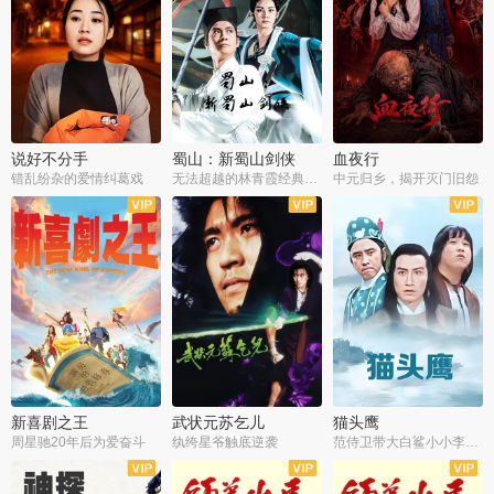
说好不分手
蜀山：新蜀山剑侠
血夜行
错乱纷杂的爱情纠葛戏
无法超越的林青霞经典角色
中元归乡，揭开灭门旧怨
新喜剧之王
武状元苏乞儿
猫头鹰
周星驰20年后为爱奋斗
纨绔星爷触底逆袭
范侍卫带大白鲨小小李破案寻妃