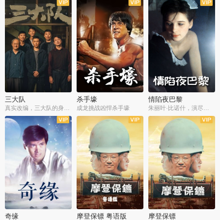
三大队
杀手壕
情陷夜巴黎
真实改编，三大队的身世浮沉
成龙挑战凶悍杀手壕
朱丽叶·比诺什，演尽失爱之痛
奇缘
摩登保镖 粤语版
摩登保镖