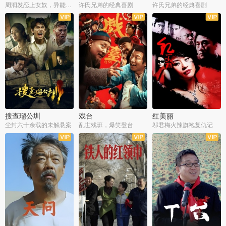
周润发恋上女奴，异能护体战邪派
许氏兄弟的经典喜剧
许氏兄弟的经典喜剧
搜查瑠公圳
戏台
红美丽
尘封六十余载的未解悬案
乱世戏班，爆笑登台
邬君梅火辣旗袍复仇记