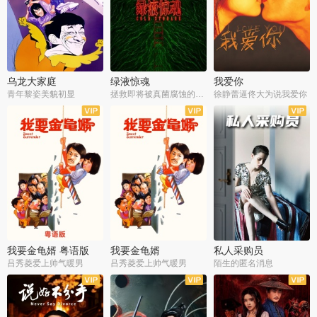
乌龙大家庭
绿液惊魂
我爱你
青年黎姿美貌初显
拯救即将被真菌腐蚀的世界
徐静蕾逼佟大为说我爱你
我要金龟婿 粤语版
我要金龟婿
私人采购员
吕秀菱爱上帅气暖男
吕秀菱爱上帅气暖男
陌生的匿名消息