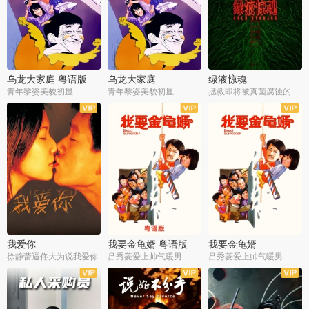
乌龙大家庭 粤语版
乌龙大家庭
绿液惊魂
青年黎姿美貌初显
青年黎姿美貌初显
拯救即将被真菌腐蚀的世界
我爱你
我要金龟婿 粤语版
我要金龟婿
徐静蕾逼佟大为说我爱你
吕秀菱爱上帅气暖男
吕秀菱爱上帅气暖男