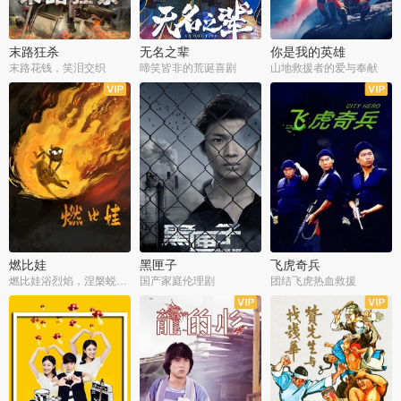
末路狂杀
无名之辈
你是我的英雄
末路花钱，笑泪交织
啼笑皆非的荒诞喜剧
山地救援者的爱与奉献
燃比娃
黑匣子
飞虎奇兵
燃比娃浴烈焰，涅槃蜕变成人
国产家庭伦理剧
团结飞虎热血救援