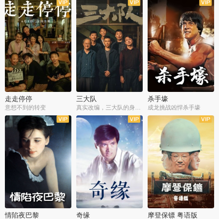
走走停停
三大队
杀手壕
意想不到的转变
真实改编，三大队的身世浮沉
成龙挑战凶悍杀手壕
情陷夜巴黎
奇缘
摩登保镖 粤语版