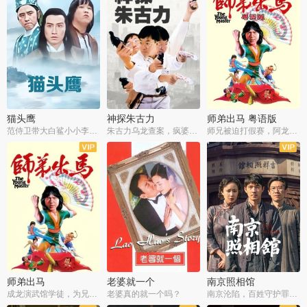
猫头鹰
神探朱古力
师弟出马 粤语版
范侍卫带大白鲨小小李破案寻妃
朱古力乌龙查案，疯婆子神助攻
师兄被迫打假赛，阿龙追查斗黑帮
师弟出马
老婆就一个
南京照相馆
成龙演武馆学徒，为兄搏命战黑道
老婆真的就一个吗？
南京沦陷，百姓守护罪证底片