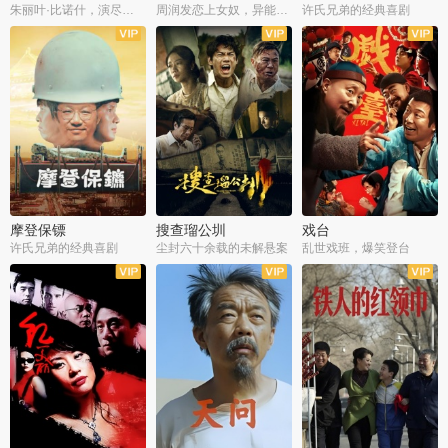
朱丽叶·比诺什，演尽失爱之痛
周润发恋上女奴，异能护体战邪派
许氏兄弟的经典喜剧
摩登保镖
搜查瑠公圳
戏台
许氏兄弟的经典喜剧
尘封六十余载的未解悬案
乱世戏班，爆笑登台