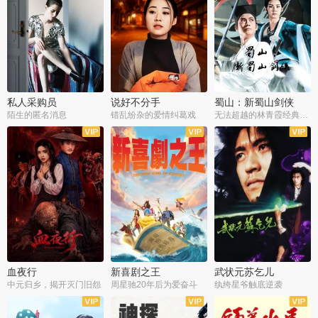
私人采购员
说好不分手
蜀山：新蜀山剑侠
陌生的匿名消息
错乱纷杂的爱情纠葛戏
无法超越的林青霞经典角色
血夜行
新喜剧之王
武状元苏乞儿
中元归乡，揭开灭门旧怨
周星驰20年后为爱奋斗
纨绔星爷触底逆袭