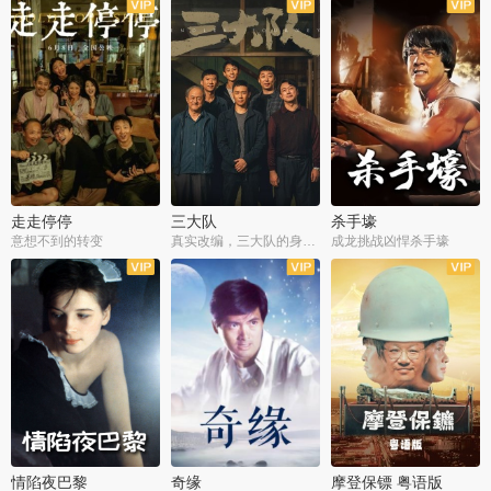
走走停停
三大队
杀手壕
意想不到的转变
真实改编，三大队的身世浮沉
成龙挑战凶悍杀手壕
情陷夜巴黎
奇缘
摩登保镖 粤语版