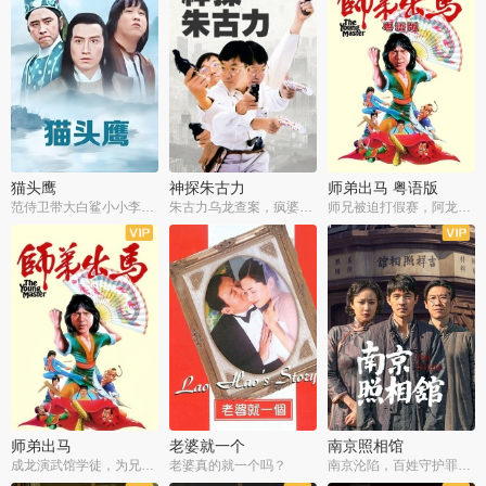
猫头鹰
神探朱古力
师弟出马 粤语版
范侍卫带大白鲨小小李破案寻妃
朱古力乌龙查案，疯婆子神助攻
师兄被迫打假赛，阿龙追查斗黑帮
师弟出马
老婆就一个
南京照相馆
成龙演武馆学徒，为兄搏命战黑道
老婆真的就一个吗？
南京沦陷，百姓守护罪证底片