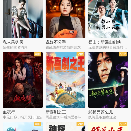
私人采购员
说好不分手
蜀山：新蜀山剑侠
陌生的匿名消息
错乱纷杂的爱情纠葛戏
无法超越的林青霞经典角色
血夜行
新喜剧之王
武状元苏乞儿
中元归乡，揭开灭门旧怨
周星驰20年后为爱奋斗
纨绔星爷触底逆袭