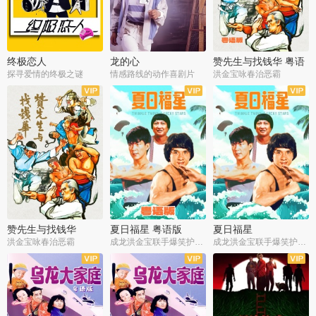
终极恋人
龙的心
赞先生与找钱华 粤语
版
探寻爱情的终极之谜
情感路线的动作喜剧片
洪金宝咏春治恶霸
赞先生与找钱华
夏日福星 粤语版
夏日福星
洪金宝咏春治恶霸
成龙洪金宝联手爆笑护美女
成龙洪金宝联手爆笑护美女