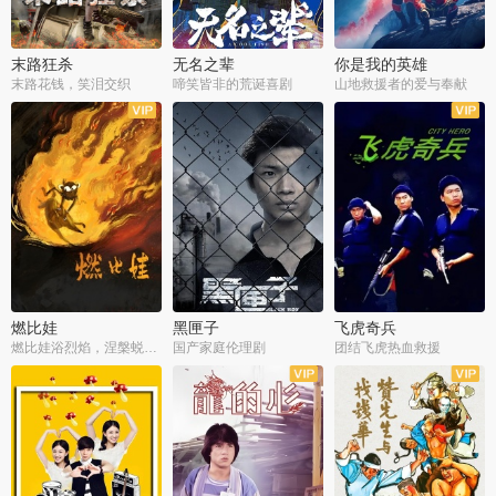
末路狂杀
无名之辈
你是我的英雄
末路花钱，笑泪交织
啼笑皆非的荒诞喜剧
山地救援者的爱与奉献
燃比娃
黑匣子
飞虎奇兵
燃比娃浴烈焰，涅槃蜕变成人
国产家庭伦理剧
团结飞虎热血救援