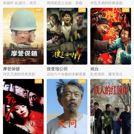
朱丽叶·比诺什，演尽失爱之痛
周润发恋上女奴，异能护体战邪派
许氏兄弟的经典喜剧
摩登保镖
搜查瑠公圳
戏台
许氏兄弟的经典喜剧
尘封六十余载的未解悬案
乱世戏班，爆笑登台