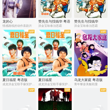
龙的心
赞先生与找钱华 粤语
赞先生与找钱华
版
情感路线的动作喜剧片
洪金宝咏春治恶霸
洪金宝咏春治恶霸
夏日福星 粤语版
夏日福星
乌龙大家庭 粤语版
成龙洪金宝联手爆笑护美女
成龙洪金宝联手爆笑护美女
青年黎姿美貌初显