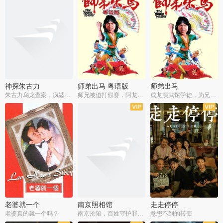
神探朱古力
师弟出马 粤语版
师弟出马
朱古力乌龙查案，疯婆子神助攻
师兄被迫打假赛，阿龙追查斗黑帮
成龙演武馆学徒，为兄搏命战黑道
老婆就一个
南京照相馆
走走停停
老婆真的就一个吗？
南京沦陷，百姓守护罪证底片
意想不到的转变