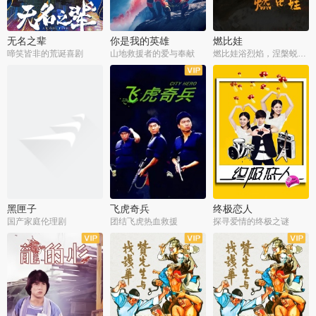
无名之辈
你是我的英雄
燃比娃
啼笑皆非的荒诞喜剧
山地救援者的爱与奉献
燃比娃浴烈焰，涅槃蜕变成人
黑匣子
飞虎奇兵
终极恋人
国产家庭伦理剧
团结飞虎热血救援
探寻爱情的终极之谜