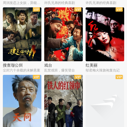
周润发恋上女奴，异能护体战邪派
许氏兄弟的经典喜剧
许氏兄弟的经典喜剧
搜查瑠公圳
戏台
红美丽
尘封六十余载的未解悬案
乱世戏班，爆笑登台
邬君梅火辣旗袍复仇记