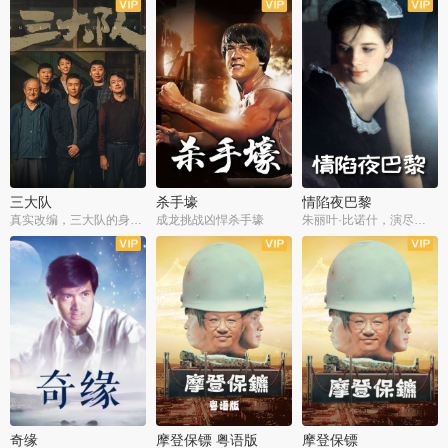
三大队
杀手壕
情陷夜巴黎
真实改编，三大队的身世浮沉
成龙挑战凶悍杀手壕
朱丽叶·比诺什，演尽失爱之痛
奇缘
摩登保镖 粤语版
摩登保镖