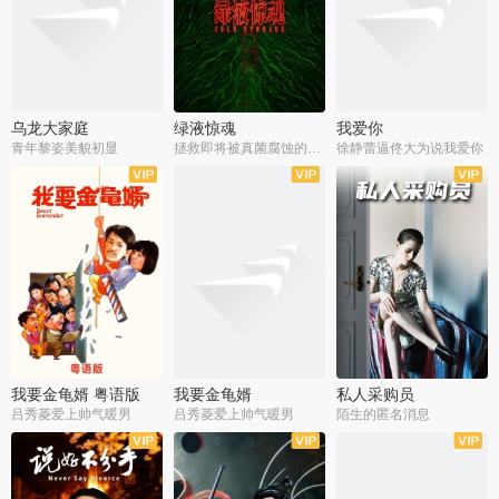
乌龙大家庭
绿液惊魂
我爱你
青年黎姿美貌初显
拯救即将被真菌腐蚀的世界
徐静蕾逼佟大为说我爱你
我要金龟婿 粤语版
我要金龟婿
私人采购员
吕秀菱爱上帅气暖男
吕秀菱爱上帅气暖男
陌生的匿名消息