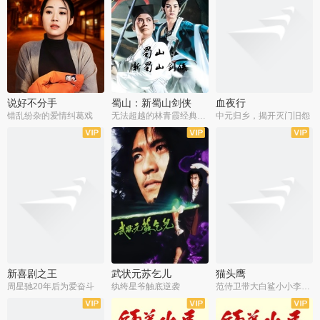
说好不分手
蜀山：新蜀山剑侠
血夜行
错乱纷杂的爱情纠葛戏
无法超越的林青霞经典角色
中元归乡，揭开灭门旧怨
新喜剧之王
武状元苏乞儿
猫头鹰
周星驰20年后为爱奋斗
纨绔星爷触底逆袭
范侍卫带大白鲨小小李破案寻妃