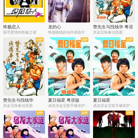
终极恋人
龙的心
赞先生与找钱华 粤语
版
探寻爱情的终极之谜
情感路线的动作喜剧片
洪金宝咏春治恶霸
赞先生与找钱华
夏日福星 粤语版
夏日福星
洪金宝咏春治恶霸
成龙洪金宝联手爆笑护美女
成龙洪金宝联手爆笑护美女