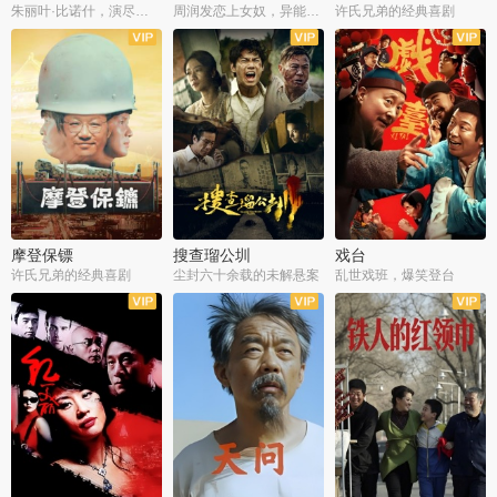
朱丽叶·比诺什，演尽失爱之痛
周润发恋上女奴，异能护体战邪派
许氏兄弟的经典喜剧
摩登保镖
搜查瑠公圳
戏台
许氏兄弟的经典喜剧
尘封六十余载的未解悬案
乱世戏班，爆笑登台