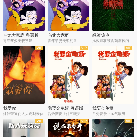
乌龙大家庭 粤语版
乌龙大家庭
绿液惊魂
青年黎姿美貌初显
青年黎姿美貌初显
拯救即将被真菌腐蚀的世界
我爱你
我要金龟婿 粤语版
我要金龟婿
徐静蕾逼佟大为说我爱你
吕秀菱爱上帅气暖男
吕秀菱爱上帅气暖男