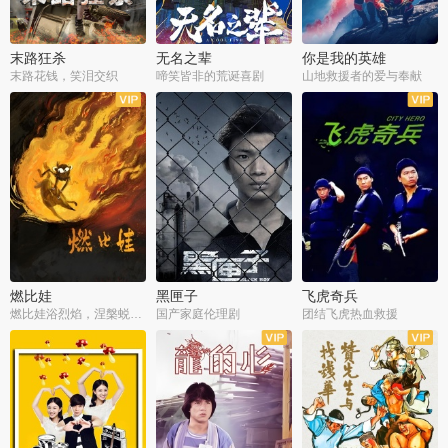
末路狂杀
无名之辈
你是我的英雄
末路花钱，笑泪交织
啼笑皆非的荒诞喜剧
山地救援者的爱与奉献
燃比娃
黑匣子
飞虎奇兵
燃比娃浴烈焰，涅槃蜕变成人
国产家庭伦理剧
团结飞虎热血救援