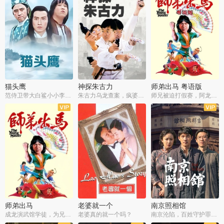
猫头鹰
神探朱古力
师弟出马 粤语版
范侍卫带大白鲨小小李破案寻妃
朱古力乌龙查案，疯婆子神助攻
师兄被迫打假赛，阿龙追查斗黑帮
师弟出马
老婆就一个
南京照相馆
成龙演武馆学徒，为兄搏命战黑道
老婆真的就一个吗？
南京沦陷，百姓守护罪证底片