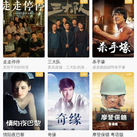
走走停停
三大队
杀手壕
意想不到的转变
真实改编，三大队的身世浮沉
成龙挑战凶悍杀手壕
情陷夜巴黎
奇缘
摩登保镖 粤语版