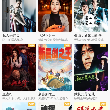
私人采购员
说好不分手
蜀山：新蜀山剑侠
陌生的匿名消息
错乱纷杂的爱情纠葛戏
无法超越的林青霞经典角色
血夜行
新喜剧之王
武状元苏乞儿
中元归乡，揭开灭门旧怨
周星驰20年后为爱奋斗
纨绔星爷触底逆袭