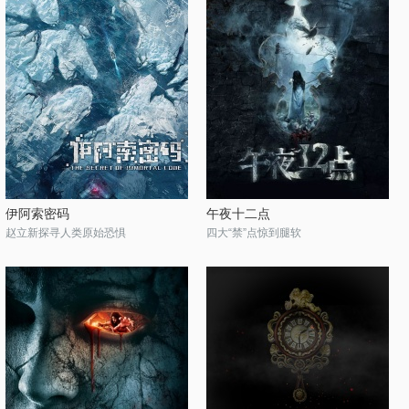
伊阿索密码
午夜十二点
赵立新探寻人类原始恐惧
四大“禁”点惊到腿软