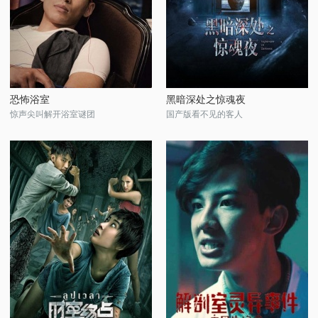
恐怖浴室
黑暗深处之惊魂夜
惊声尖叫解开浴室谜团
国产版看不见的客人