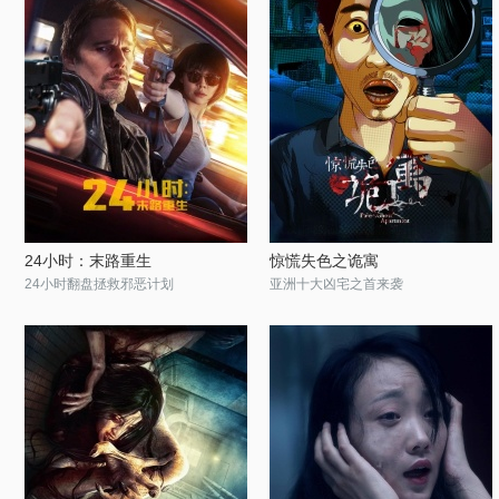
24小时：末路重生
惊慌失色之诡寓
24小时翻盘拯救邪恶计划
亚洲十大凶宅之首来袭