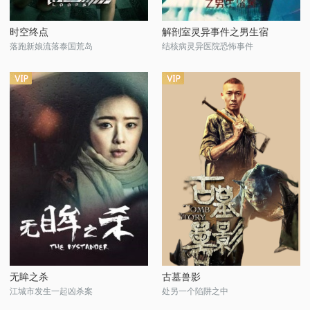
时空终点
解剖室灵异事件之男生宿
落跑新娘流落泰国荒岛
结核病灵异医院恐怖事件
无眸之杀
古墓兽影
江城市发生一起凶杀案
处另一个陷阱之中