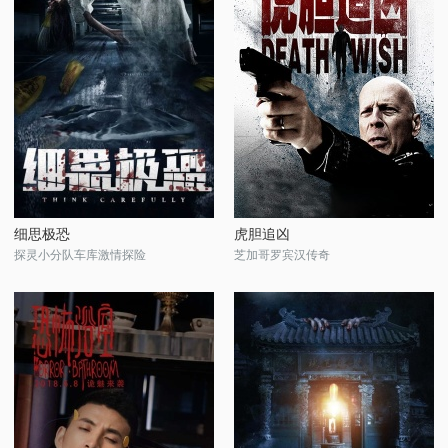
细思极恐
虎胆追凶
探灵小分队车库激情探险
芝加哥罗宾汉传奇