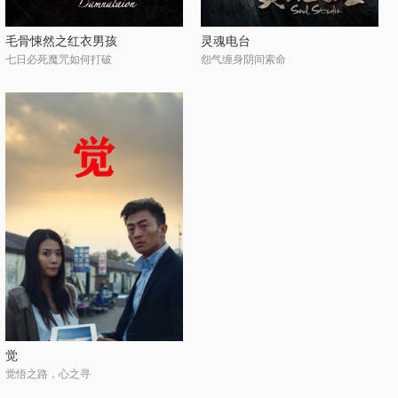
毛骨悚然之红衣男孩
灵魂电台
七日必死魔咒如何打破
怨气缠身阴间索命
觉
觉悟之路，心之寻