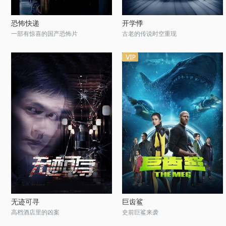
恐怖快递
开学悸
一部有惊喜的国产恐怖片
古老的传说时空重现
无迹可寻
巨齿鲨
高档酒店里的凶案
史前巨鲨来袭