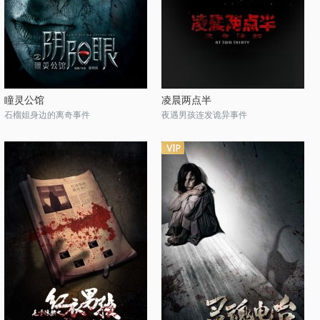
瞳灵公馆
凌晨两点半
石榴姐身边的离奇事件
夜遇男孩连发诡异事件