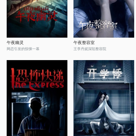
午夜幽灵
午夜整容室
网恋引发的惊悚一幕
王李丹妮深陷整容院