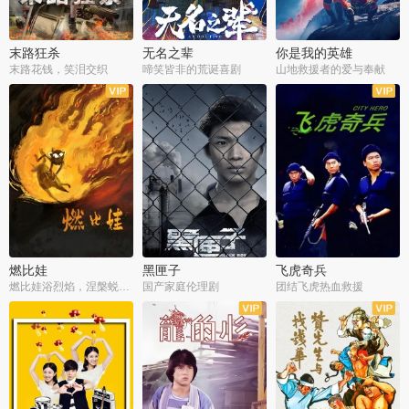
末路狂杀
无名之辈
你是我的英雄
末路花钱，笑泪交织
啼笑皆非的荒诞喜剧
山地救援者的爱与奉献
燃比娃
黑匣子
飞虎奇兵
燃比娃浴烈焰，涅槃蜕变成人
国产家庭伦理剧
团结飞虎热血救援