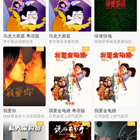
乌龙大家庭 粤语版
乌龙大家庭
绿液惊魂
青年黎姿美貌初显
青年黎姿美貌初显
拯救即将被真菌腐蚀的世界
我爱你
我要金龟婿 粤语版
我要金龟婿
徐静蕾逼佟大为说我爱你
吕秀菱爱上帅气暖男
吕秀菱爱上帅气暖男