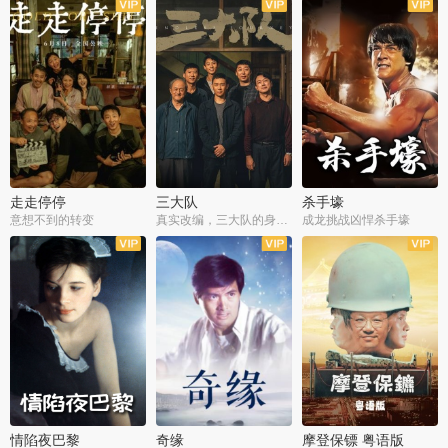
走走停停
三大队
杀手壕
意想不到的转变
真实改编，三大队的身世浮沉
成龙挑战凶悍杀手壕
情陷夜巴黎
奇缘
摩登保镖 粤语版