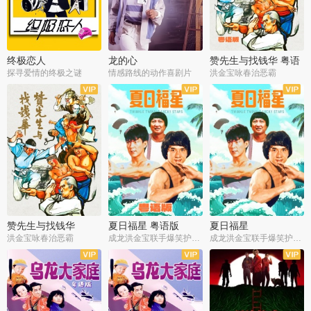
终极恋人
龙的心
赞先生与找钱华 粤语
版
探寻爱情的终极之谜
情感路线的动作喜剧片
洪金宝咏春治恶霸
赞先生与找钱华
夏日福星 粤语版
夏日福星
洪金宝咏春治恶霸
成龙洪金宝联手爆笑护美女
成龙洪金宝联手爆笑护美女