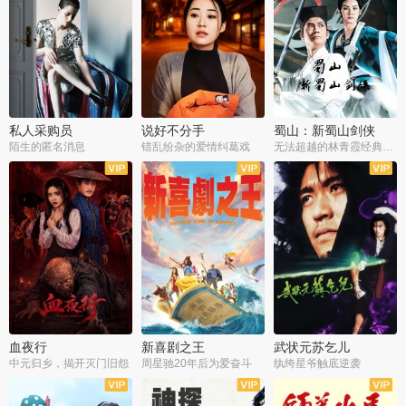
私人采购员
说好不分手
蜀山：新蜀山剑侠
陌生的匿名消息
错乱纷杂的爱情纠葛戏
无法超越的林青霞经典角色
血夜行
新喜剧之王
武状元苏乞儿
中元归乡，揭开灭门旧怨
周星驰20年后为爱奋斗
纨绔星爷触底逆袭