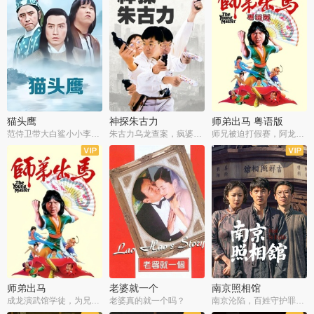
猫头鹰
神探朱古力
师弟出马 粤语版
范侍卫带大白鲨小小李破案寻妃
朱古力乌龙查案，疯婆子神助攻
师兄被迫打假赛，阿龙追查斗黑帮
师弟出马
老婆就一个
南京照相馆
成龙演武馆学徒，为兄搏命战黑道
老婆真的就一个吗？
南京沦陷，百姓守护罪证底片