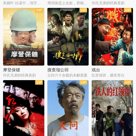
朱丽叶·比诺什，演尽失爱之痛
周润发恋上女奴，异能护体战邪派
许氏兄弟的经典喜剧
摩登保镖
搜查瑠公圳
戏台
许氏兄弟的经典喜剧
尘封六十余载的未解悬案
乱世戏班，爆笑登台