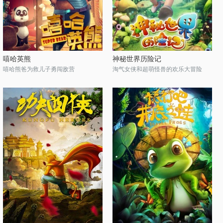
嘻哈英熊
神秘世界历险记
嘻哈熊爸为救儿子勇闯敌营
淘气女侠和超萌怪兽的欢乐大冒险