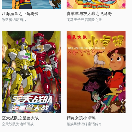
江海渔童之巨龟奇缘
喜羊羊与灰太狼之飞马奇
致敬剪纸动画片
飞马王子开启冒险之旅
空天战队之星兽大战
精灵女孩小卓玛
空天战队为地球而战
藏族风情演绎童话传奇