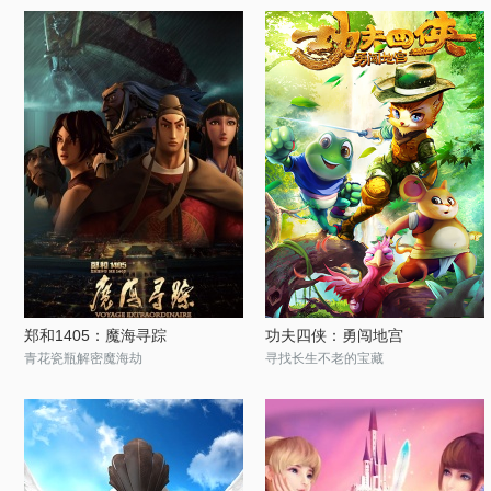
郑和1405：魔海寻踪
功夫四侠：勇闯地宫
青花瓷瓶解密魔海劫
寻找长生不老的宝藏