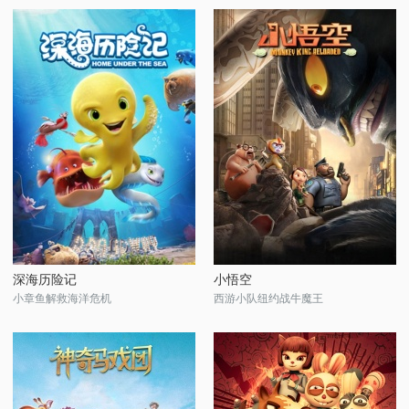
深海历险记
小悟空
小章鱼解救海洋危机
西游小队纽约战牛魔王