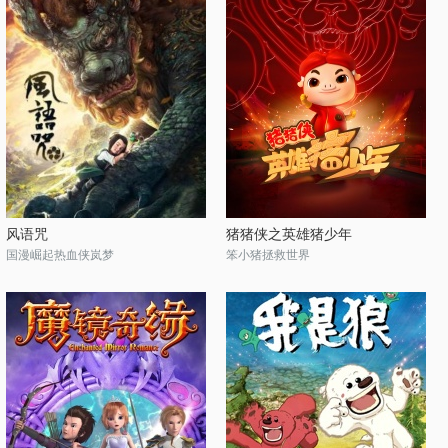
风语咒
猪猪侠之英雄猪少年
国漫崛起热血侠岚梦
笨小猪拯救世界