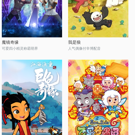
魔镜奇缘
我是狼
可爱四小精灵称霸萌界
人气偶像付辛博配音