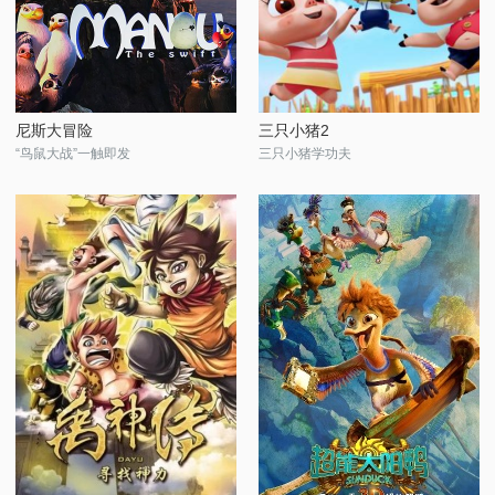
尼斯大冒险
三只小猪2
“鸟鼠大战”一触即发
三只小猪学功夫