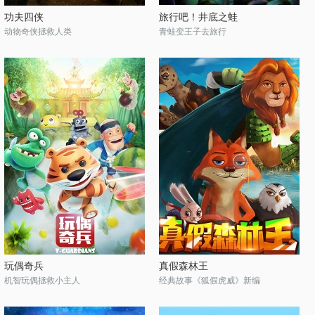
功夫四侠
旅行吧！井底之蛙
动物奇侠拯救人类
青蛙变王子去旅行
玩偶奇兵
真假森林王
机智玩偶拯救小主人
经典故事《狐假虎威》新编