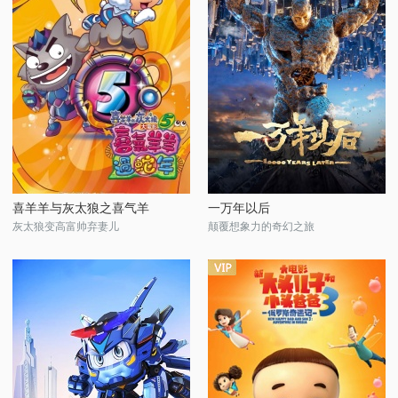
喜羊羊与灰太狼之喜气羊
一万年以后
灰太狼变高富帅弃妻儿
颠覆想象力的奇幻之旅