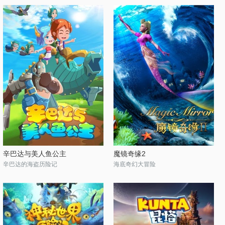
辛巴达与美人鱼公主
魔镜奇缘2
辛巴达的海盗历险记
海底奇幻大冒险