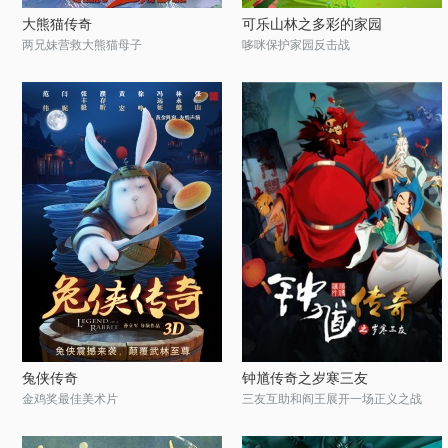
大熊猫传奇
可乐山林之多彩的家园
两兄妹营救大熊猫母子
哆咪保护家园反击战
兔侠传奇
钟馗传奇之岁寒三友
金鸡奖最佳美术片
三友互助和阎王展开一场正义之战