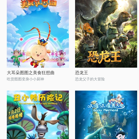
大耳朵图图之美食狂想曲
恐龙王
吃货图图变身小小厨神
恐龙父子的大冒险