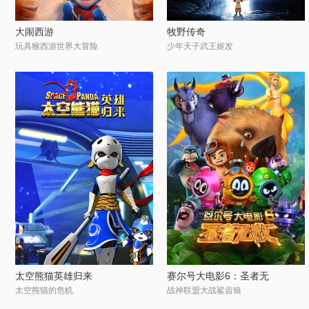
大闹西游
牧野传奇
玩具猴西游世界大冒险
少年天子武王姬发
太空熊猫英雄归来
赛尔号大电影6：圣者无
太空熊猫的危机
战神联盟大战鲨齿狼