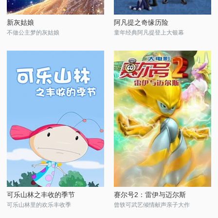
新灰姑娘
阿凡提之奇缘历险
不做公主梦的灰姑娘
童年经典阿凡提登上大银幕
可乐山林之丰收的季节
赛尔号2：雷伊与迈尔斯
可乐山林里的欢乐丰收季
曾轶可武艺倾情献声亲子大作