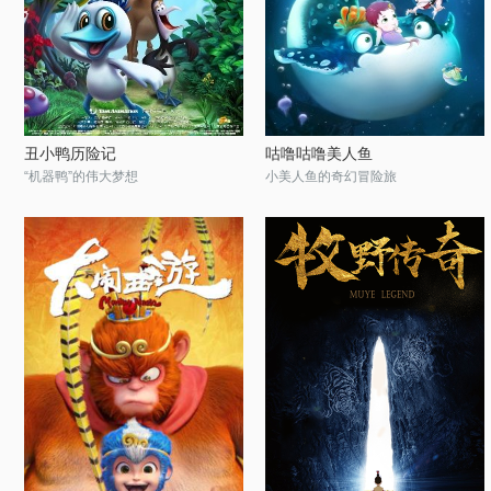
丑小鸭历险记
咕噜咕噜美人鱼
“机器鸭”的伟大梦想
小美人鱼的奇幻冒险旅