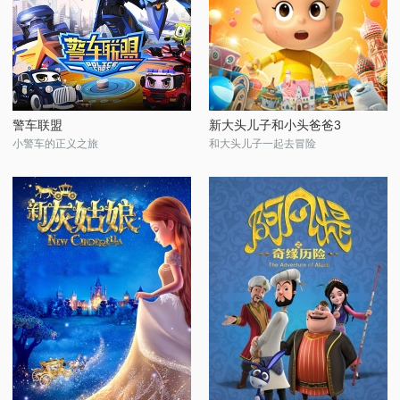
警车联盟
新大头儿子和小头爸爸3
小警车的正义之旅
和大头儿子一起去冒险