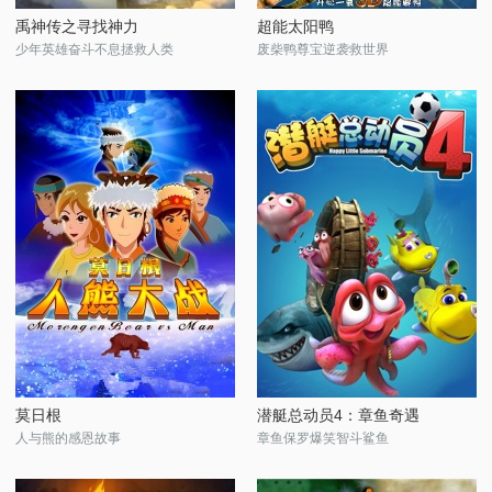
禹神传之寻找神力
超能太阳鸭
少年英雄奋斗不息拯救人类
废柴鸭尊宝逆袭救世界
莫日根
潜艇总动员4：章鱼奇遇
人与熊的感恩故事
章鱼保罗爆笑智斗鲨鱼