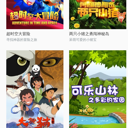
超时空大冒险
两只小猪之勇闯神秘岛
寻找神器的冒险之旅
呆萌可爱的小猪宝