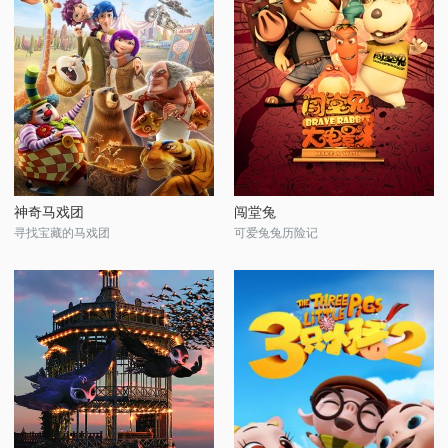
神奇马戏团
闯堂兔
寻找宝藏的马戏团
可爱兔兔历险记