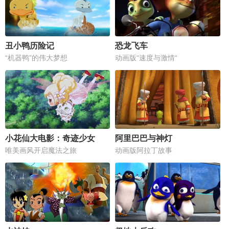
丑小鸭历险记
恐龙飞车
“机器鸭”的伟大梦想
动画版“速度与激情“
小花仙大电影：奇迹少女
阿里巴巴与神灯
唯美画风开启魔法之旅
动画版阿拉丁故事