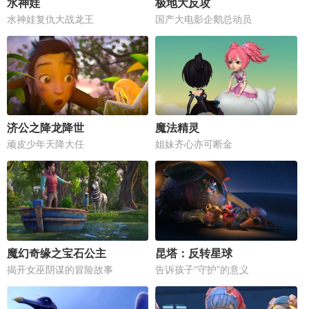
水神娃
极地大反攻
水神娃复仇大战龙王
国产大电影企鹅总动员
济公之降龙降世
魔法精灵
顽皮少年天降大任
姐妹齐心亦可断金
魔幻奇缘之宝石公主
昆塔：反转星球
揭开女巫阴谋的冒险故事
告诉孩子“守护”的意义