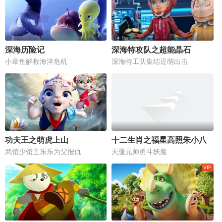
深海历险记
深海特攻队之超能晶石
小章鱼解救海洋危机
深海特工队集结逗萌出击
功夫王之萌虎上山
十二生肖之福星高照朱小八
武馆少馆主乐乐为父报仇
天蓬元帅勇斗妖魔