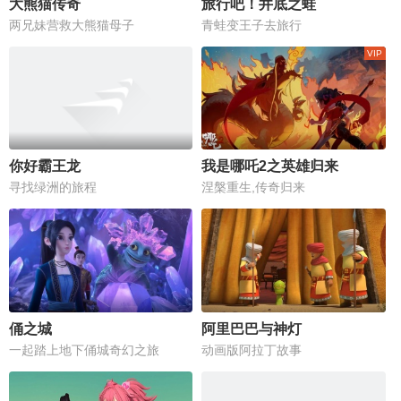
大熊猫传奇
旅行吧！井底之蛙
两兄妹营救大熊猫母子
青蛙变王子去旅行
你好霸王龙
我是哪吒2之英雄归来
寻找绿洲的旅程
涅槃重生,传奇归来
俑之城
阿里巴巴与神灯
一起踏上地下俑城奇幻之旅
动画版阿拉丁故事