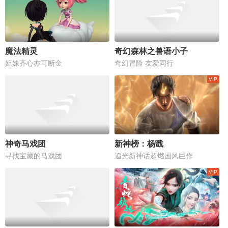
魔法精灵
奇幻森林之兽语小子
姐妹齐心亦可断金
奇幻冒险 友爱同行
神奇马戏团
新神榜：杨戬
寻找宝藏的马戏团
追光新神话超燃国风巨作