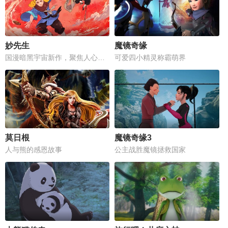
妙先生
魔镜奇缘
国漫暗黑宇宙新作，聚焦人心善恶抉择
可爱四小精灵称霸萌界
莫日根
魔镜奇缘3
人与熊的感恩故事
公主战胜魔镜拯救国家