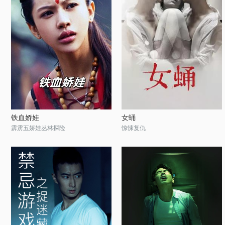
铁血娇娃
女蛹
霹雳五娇娃丛林探险
惊悚复仇