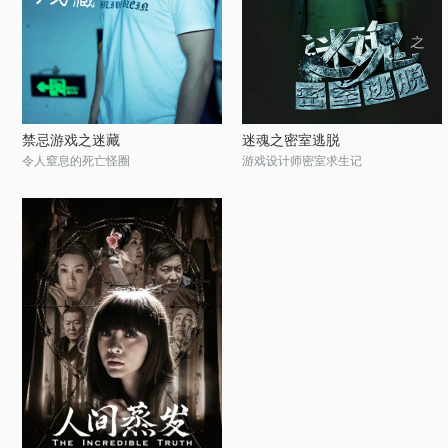
禁忌游戏之迷藏
迷魂之密室逃脱
令人窒息的死亡怪圈
游戏设计师密室求生记