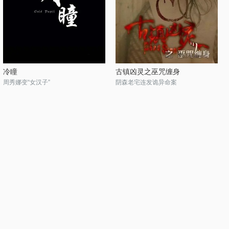
冷瞳
古镇凶灵之巫咒缠身
周秀娜变“女汉子”
阴森老宅连发诡异命案