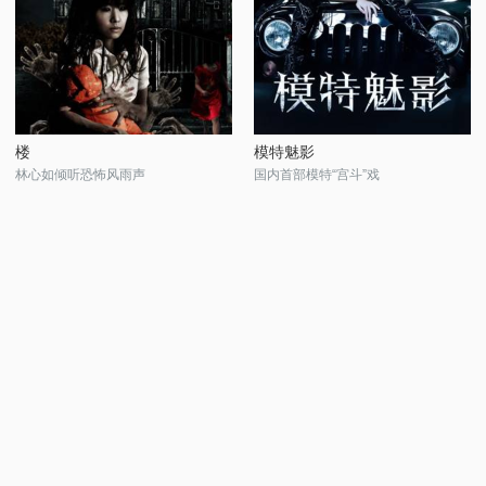
楼
模特魅影
林心如倾听恐怖风雨声
国内首部模特“宫斗”戏