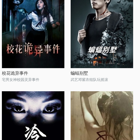
校花诡异事件
蝙蝠别墅
宅男女神校园灵异事件
武艺邓紫衣组队玩摇滚