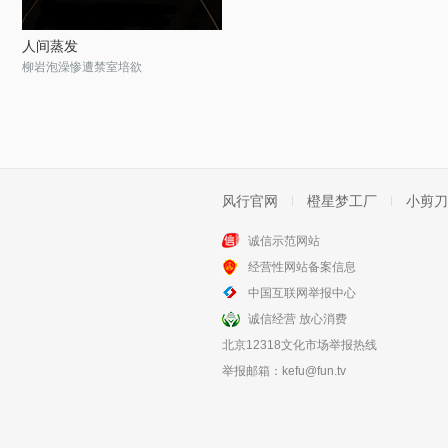
人间蒸发
柳岩泡澡惨遭禁室培欲
风行官网
橙星梦工厂
小剪刀
诚信示范网站
经营性网站备案信息
中国互联网举报中心
诚信经营 放心消费
北京12318文化市场举报热线
举报邮箱：
kefu@fun.tv