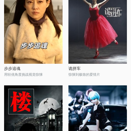
步步追魂
诡拼车
用轻佻角度挑战视觉惊悚
惊悚到极致的爱情片