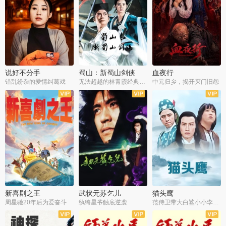
说好不分手
蜀山：新蜀山剑侠
血夜行
错乱纷杂的爱情纠葛戏
无法超越的林青霞经典角色
中元归乡，揭开灭门旧怨
新喜剧之王
武状元苏乞儿
猫头鹰
周星驰20年后为爱奋斗
纨绔星爷触底逆袭
范侍卫带大白鲨小小李破案寻妃