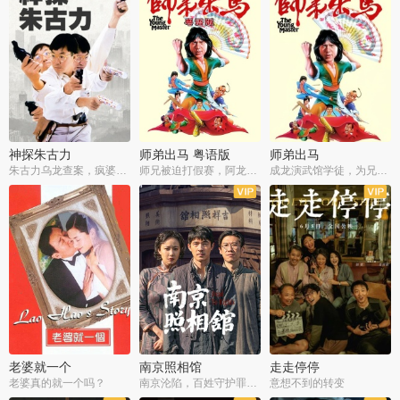
神探朱古力
师弟出马 粤语版
师弟出马
朱古力乌龙查案，疯婆子神助攻
师兄被迫打假赛，阿龙追查斗黑帮
成龙演武馆学徒，为兄搏命战黑道
老婆就一个
南京照相馆
走走停停
老婆真的就一个吗？
南京沦陷，百姓守护罪证底片
意想不到的转变