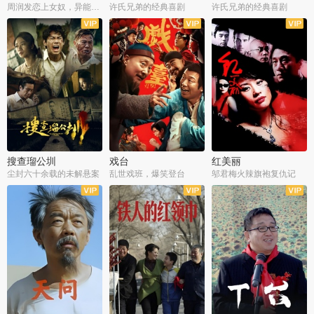
周润发恋上女奴，异能护体战邪派
许氏兄弟的经典喜剧
许氏兄弟的经典喜剧
搜查瑠公圳
戏台
红美丽
尘封六十余载的未解悬案
乱世戏班，爆笑登台
邬君梅火辣旗袍复仇记