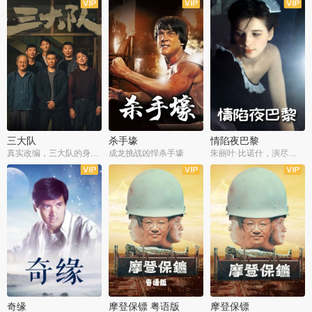
三大队
杀手壕
情陷夜巴黎
真实改编，三大队的身世浮沉
成龙挑战凶悍杀手壕
朱丽叶·比诺什，演尽失爱之痛
奇缘
摩登保镖 粤语版
摩登保镖