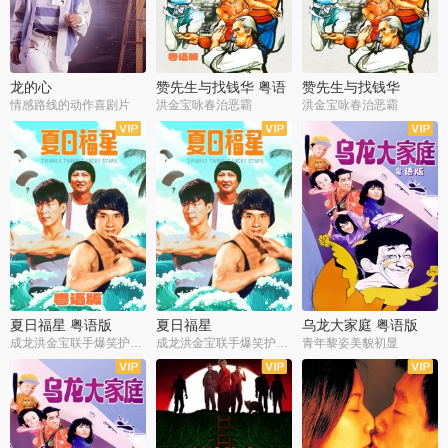
龙的心
赞先生与找钱华 粤语
赞先生与找钱华
版
情感路线的动作喜剧片
洪金宝咏春治恶霸
洪金宝咏春治恶霸
夏日福星 粤语版
夏日福星
乌龙大家庭 粤语版
成龙洪金宝联手爆笑护美女
成龙洪金宝联手爆笑护美女
青年黎姿美貌初显