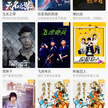
无名之辈
你是我的英雄
燃比娃
啼笑皆非的荒诞喜剧
山地救援者的爱与奉献
燃比娃浴烈焰，涅槃蜕变成人
黑匣子
飞虎奇兵
终极恋人
国产家庭伦理剧
团结飞虎热血救援
探寻爱情的终极之谜