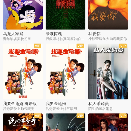
乌龙大家庭
绿液惊魂
我爱你
青年黎姿美貌初显
拯救即将被真菌腐蚀的世界
徐静蕾逼佟大为说我爱你
我要金龟婿 粤语版
我要金龟婿
私人采购员
吕秀菱爱上帅气暖男
吕秀菱爱上帅气暖男
陌生的匿名消息