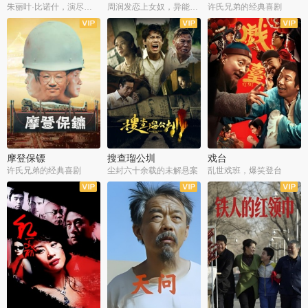
朱丽叶·比诺什，演尽失爱之痛
周润发恋上女奴，异能护体战邪派
许氏兄弟的经典喜剧
摩登保镖
搜查瑠公圳
戏台
许氏兄弟的经典喜剧
尘封六十余载的未解悬案
乱世戏班，爆笑登台