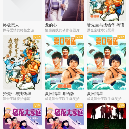
终极恋人
龙的心
赞先生与找钱华 粤语
版
探寻爱情的终极之谜
情感路线的动作喜剧片
洪金宝咏春治恶霸
赞先生与找钱华
夏日福星 粤语版
夏日福星
洪金宝咏春治恶霸
成龙洪金宝联手爆笑护美女
成龙洪金宝联手爆笑护美女