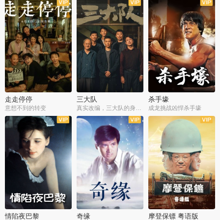
走走停停
三大队
杀手壕
意想不到的转变
真实改编，三大队的身世浮沉
成龙挑战凶悍杀手壕
情陷夜巴黎
奇缘
摩登保镖 粤语版