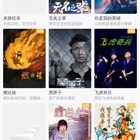
末路狂杀
无名之辈
你是我的英雄
末路花钱，笑泪交织
啼笑皆非的荒诞喜剧
山地救援者的爱与奉献
燃比娃
黑匣子
飞虎奇兵
燃比娃浴烈焰，涅槃蜕变成人
国产家庭伦理剧
团结飞虎热血救援