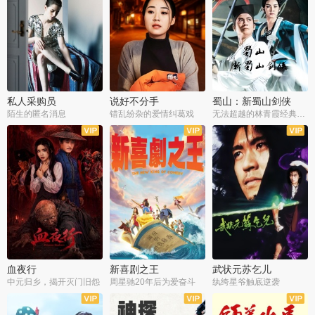
私人采购员
说好不分手
蜀山：新蜀山剑侠
陌生的匿名消息
错乱纷杂的爱情纠葛戏
无法超越的林青霞经典角色
血夜行
新喜剧之王
武状元苏乞儿
中元归乡，揭开灭门旧怨
周星驰20年后为爱奋斗
纨绔星爷触底逆袭