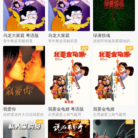
乌龙大家庭 粤语版
乌龙大家庭
绿液惊魂
青年黎姿美貌初显
青年黎姿美貌初显
拯救即将被真菌腐蚀的世界
我爱你
我要金龟婿 粤语版
我要金龟婿
徐静蕾逼佟大为说我爱你
吕秀菱爱上帅气暖男
吕秀菱爱上帅气暖男