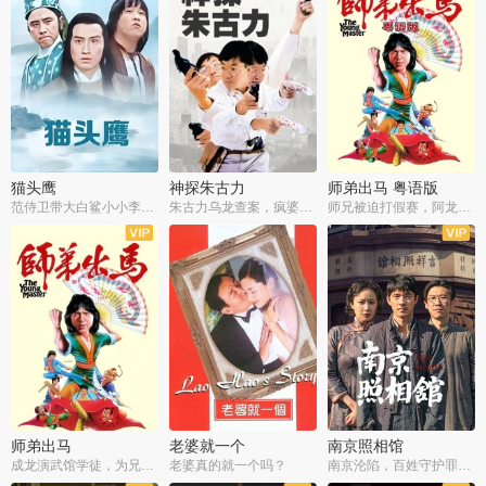
猫头鹰
神探朱古力
师弟出马 粤语版
范侍卫带大白鲨小小李破案寻妃
朱古力乌龙查案，疯婆子神助攻
师兄被迫打假赛，阿龙追查斗黑帮
师弟出马
老婆就一个
南京照相馆
成龙演武馆学徒，为兄搏命战黑道
老婆真的就一个吗？
南京沦陷，百姓守护罪证底片