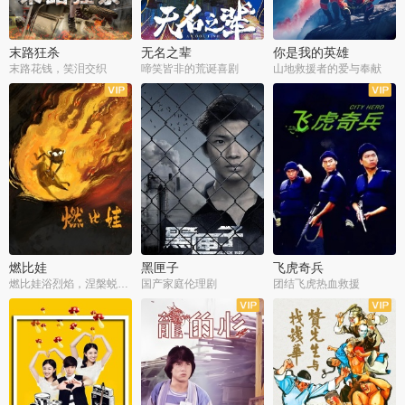
末路狂杀
无名之辈
你是我的英雄
末路花钱，笑泪交织
啼笑皆非的荒诞喜剧
山地救援者的爱与奉献
燃比娃
黑匣子
飞虎奇兵
燃比娃浴烈焰，涅槃蜕变成人
国产家庭伦理剧
团结飞虎热血救援