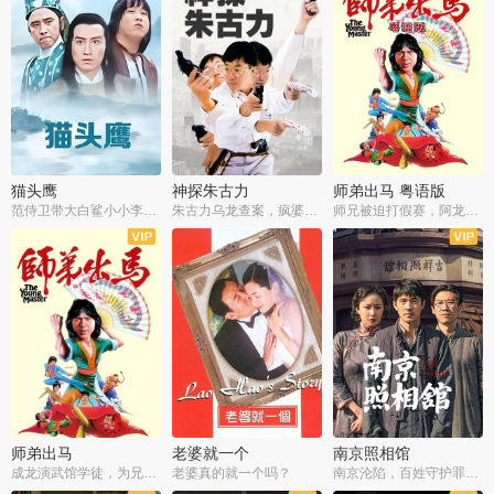
猫头鹰
神探朱古力
师弟出马 粤语版
范侍卫带大白鲨小小李破案寻妃
朱古力乌龙查案，疯婆子神助攻
师兄被迫打假赛，阿龙追查斗黑帮
师弟出马
老婆就一个
南京照相馆
成龙演武馆学徒，为兄搏命战黑道
老婆真的就一个吗？
南京沦陷，百姓守护罪证底片