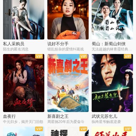
私人采购员
说好不分手
蜀山：新蜀山剑侠
陌生的匿名消息
错乱纷杂的爱情纠葛戏
无法超越的林青霞经典角色
血夜行
新喜剧之王
武状元苏乞儿
中元归乡，揭开灭门旧怨
周星驰20年后为爱奋斗
纨绔星爷触底逆袭