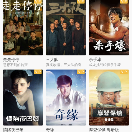
走走停停
三大队
杀手壕
意想不到的转变
真实改编，三大队的身世浮沉
成龙挑战凶悍杀手壕
情陷夜巴黎
奇缘
摩登保镖 粤语版