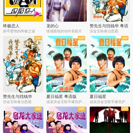
终极恋人
龙的心
赞先生与找钱华 粤语
版
探寻爱情的终极之谜
情感路线的动作喜剧片
洪金宝咏春治恶霸
赞先生与找钱华
夏日福星 粤语版
夏日福星
洪金宝咏春治恶霸
成龙洪金宝联手爆笑护美女
成龙洪金宝联手爆笑护美女