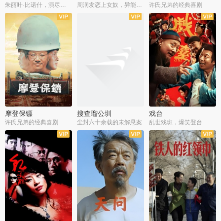
朱丽叶·比诺什，演尽失爱之痛
周润发恋上女奴，异能护体战邪派
许氏兄弟的经典喜剧
摩登保镖
搜查瑠公圳
戏台
许氏兄弟的经典喜剧
尘封六十余载的未解悬案
乱世戏班，爆笑登台