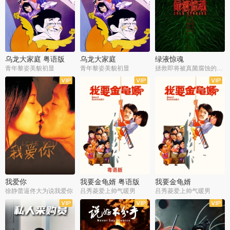
乌龙大家庭 粤语版
乌龙大家庭
绿液惊魂
青年黎姿美貌初显
青年黎姿美貌初显
拯救即将被真菌腐蚀的世界
我爱你
我要金龟婿 粤语版
我要金龟婿
徐静蕾逼佟大为说我爱你
吕秀菱爱上帅气暖男
吕秀菱爱上帅气暖男