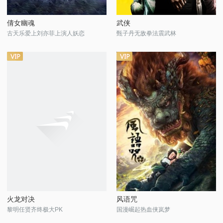
倩女幽魂
武侠
古天乐爱上刘亦菲上演人妖恋
甄子丹无敌拳法震武林
火龙对决
风语咒
黎明任贤齐终极大PK
国漫崛起热血侠岚梦