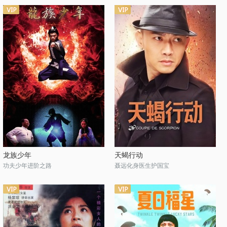
龙族少年
天蝎行动
功夫少年进阶之路
聂远化身医生护国宝