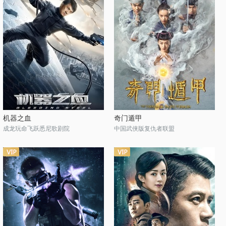
机器之血
奇门遁甲
成龙玩命飞跃悉尼歌剧院
中国武侠版复仇者联盟