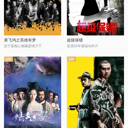
黄飞鸿之英雄有梦
超级保镖
彭于晏痴心杨颖柔情万千
亚洲20年最猛动作片