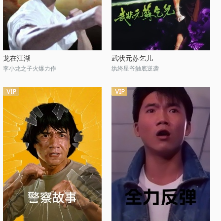
龙在江湖
武状元苏乞儿
李小龙之子火爆力作
纨绔星爷触底逆袭