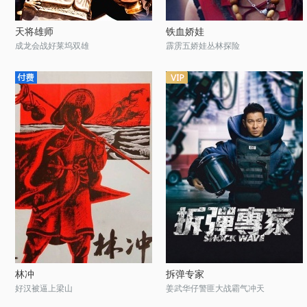
天将雄师
铁血娇娃
成龙会战好莱坞双雄
霹雳五娇娃丛林探险
林冲
拆弹专家
好汉被逼上梁山
姜武华仔警匪大战霸气冲天