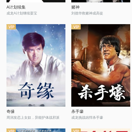
A计划续集
赌神
成龙A计划继续耍宝
刘德华救赌神成高徒
奇缘
杀手壕
周润发恋上女奴，异能护体战邪派
成龙挑战凶悍杀手壕