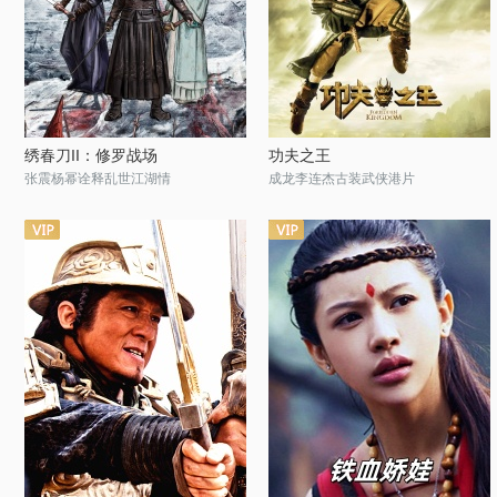
绣春刀II：修罗战场
功夫之王
张震杨幂诠释乱世江湖情
成龙李连杰古装武侠港片