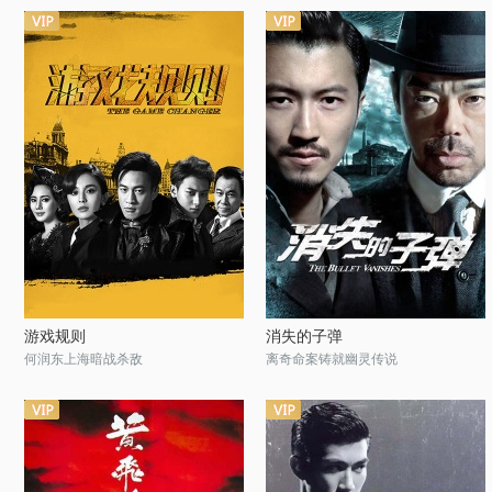
游戏规则
消失的子弹
何润东上海暗战杀敌
离奇命案铸就幽灵传说