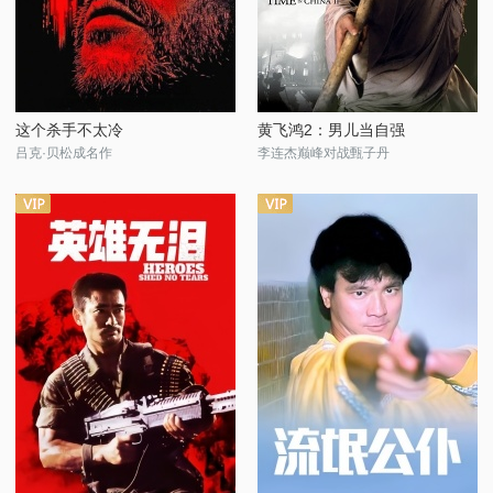
这个杀手不太冷
黄飞鸿2：男儿当自强
吕克·贝松成名作
李连杰巅峰对战甄子丹