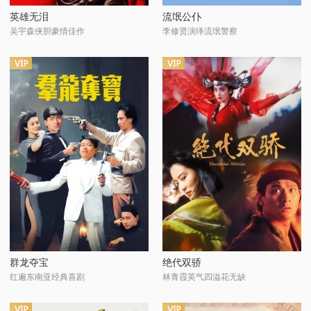
英雄无泪
流氓公仆
吴宇森侠胆豪情佳作
李修贤演绎流氓警察
群龙夺宝
绝代双骄
红遍东南亚经典喜剧
林青霞英气四溢花无缺