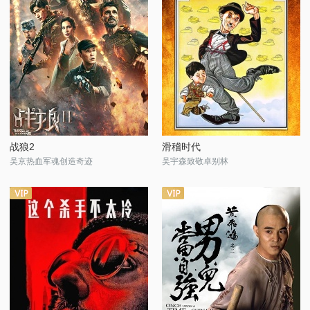
战狼2
滑稽时代
吴京热血军魂创造奇迹
吴宇森致敬卓别林