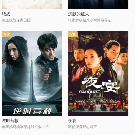
绝战
沉默的证人
热血抗战保家卫国
张家辉杨紫八小时搏命寻证
逆时营救
夜宴
单亲妈妈杨幂穿越时空救儿子
葛优变身野心君王