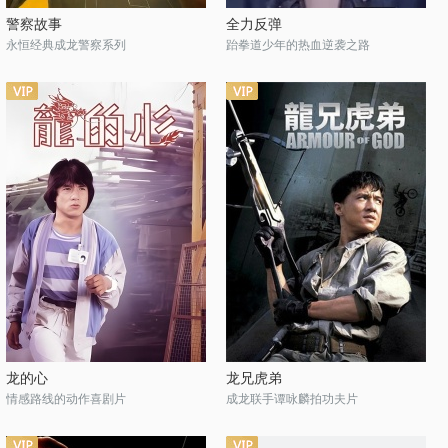
警察故事
全力反弹
永恒经典成龙警察系列
跆拳道少年的热血逆袭之路
龙的心
龙兄虎弟
情感路线的动作喜剧片
成龙联手谭咏麟拍功夫片