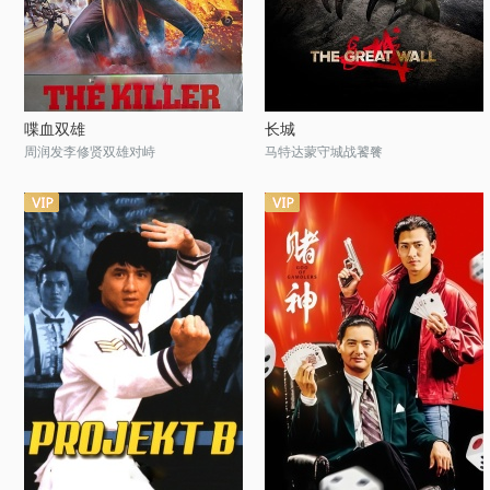
喋血双雄
长城
周润发李修贤双雄对峙
马特达蒙守城战饕餮