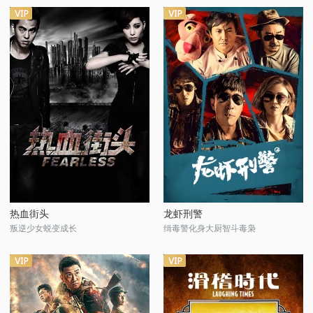
热血街头
龙虾刑警
叛逆少女蜕变成长
缉毒警化身大厨智斗毒枭