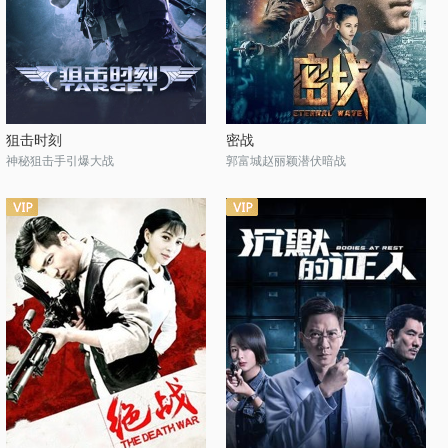
狙击时刻
密战
神秘狙击手引爆大战
郭富城赵丽颖潜伏暗战