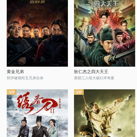
黄金兄弟
狄仁杰之四大天王
郑伊健领衔五兄弟合体
唐探三人组大破幻术奇案