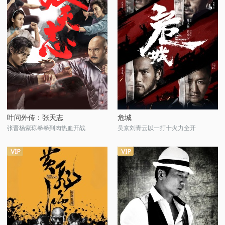
叶问外传：张天志
危城
张晋杨紫琼拳拳到肉热血开战
吴京刘青云以一打十火力全开