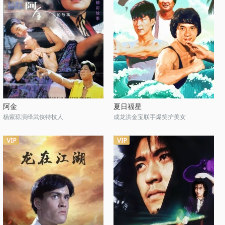
阿金
夏日福星
杨紫琼演绎武侠特技人
成龙洪金宝联手爆笑护美女