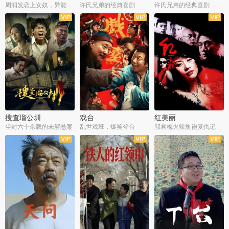
周润发恋上女奴，异能护体战邪派
许氏兄弟的经典喜剧
许氏兄弟的经典喜剧
搜查瑠公圳
戏台
红美丽
尘封六十余载的未解悬案
乱世戏班，爆笑登台
邬君梅火辣旗袍复仇记