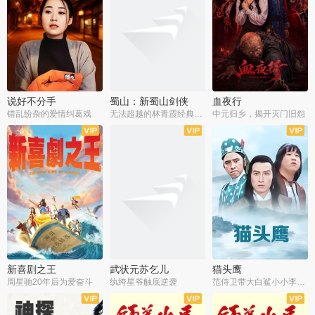
说好不分手
蜀山：新蜀山剑侠
血夜行
错乱纷杂的爱情纠葛戏
无法超越的林青霞经典角色
中元归乡，揭开灭门旧怨
新喜剧之王
武状元苏乞儿
猫头鹰
周星驰20年后为爱奋斗
纨绔星爷触底逆袭
范侍卫带大白鲨小小李破案寻妃