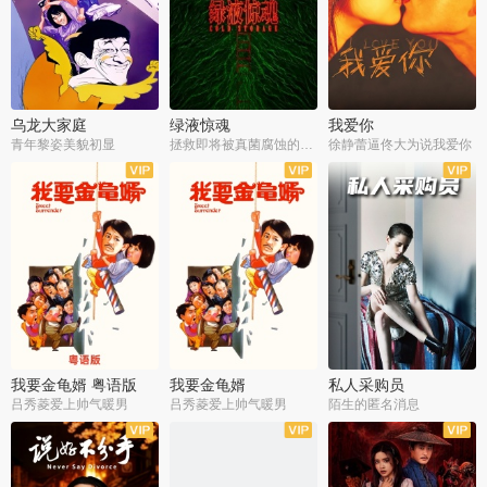
乌龙大家庭
绿液惊魂
我爱你
青年黎姿美貌初显
拯救即将被真菌腐蚀的世界
徐静蕾逼佟大为说我爱你
我要金龟婿 粤语版
我要金龟婿
私人采购员
吕秀菱爱上帅气暖男
吕秀菱爱上帅气暖男
陌生的匿名消息