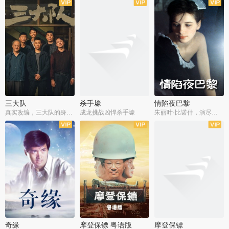
三大队
杀手壕
情陷夜巴黎
真实改编，三大队的身世浮沉
成龙挑战凶悍杀手壕
朱丽叶·比诺什，演尽失爱之痛
奇缘
摩登保镖 粤语版
摩登保镖