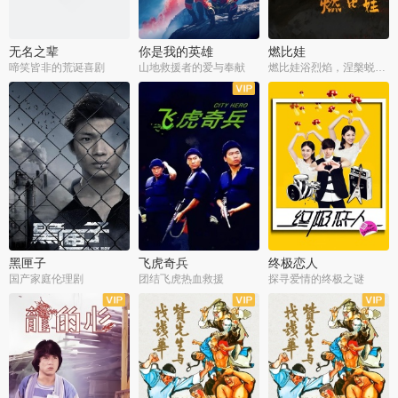
无名之辈
你是我的英雄
燃比娃
啼笑皆非的荒诞喜剧
山地救援者的爱与奉献
燃比娃浴烈焰，涅槃蜕变成人
黑匣子
飞虎奇兵
终极恋人
国产家庭伦理剧
团结飞虎热血救援
探寻爱情的终极之谜