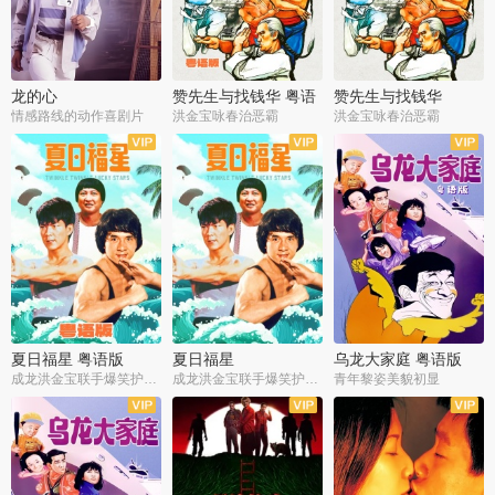
龙的心
赞先生与找钱华 粤语
赞先生与找钱华
版
情感路线的动作喜剧片
洪金宝咏春治恶霸
洪金宝咏春治恶霸
夏日福星 粤语版
夏日福星
乌龙大家庭 粤语版
成龙洪金宝联手爆笑护美女
成龙洪金宝联手爆笑护美女
青年黎姿美貌初显