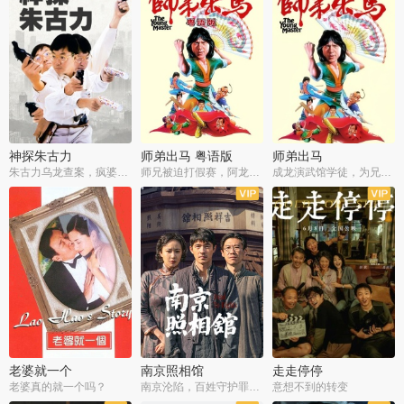
神探朱古力
师弟出马 粤语版
师弟出马
朱古力乌龙查案，疯婆子神助攻
师兄被迫打假赛，阿龙追查斗黑帮
成龙演武馆学徒，为兄搏命战黑道
老婆就一个
南京照相馆
走走停停
老婆真的就一个吗？
南京沦陷，百姓守护罪证底片
意想不到的转变