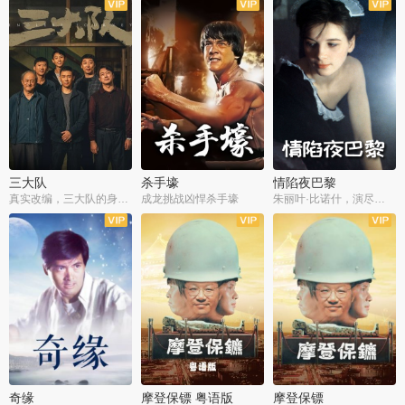
三大队
杀手壕
情陷夜巴黎
真实改编，三大队的身世浮沉
成龙挑战凶悍杀手壕
朱丽叶·比诺什，演尽失爱之痛
奇缘
摩登保镖 粤语版
摩登保镖