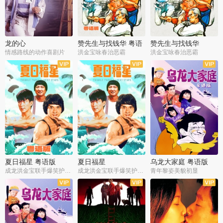
龙的心
赞先生与找钱华 粤语
赞先生与找钱华
版
情感路线的动作喜剧片
洪金宝咏春治恶霸
洪金宝咏春治恶霸
夏日福星 粤语版
夏日福星
乌龙大家庭 粤语版
成龙洪金宝联手爆笑护美女
成龙洪金宝联手爆笑护美女
青年黎姿美貌初显