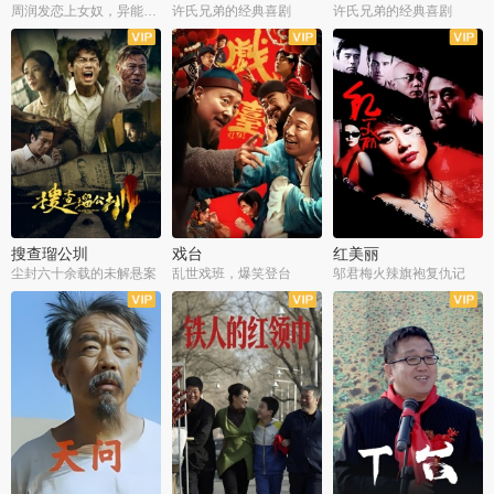
周润发恋上女奴，异能护体战邪派
许氏兄弟的经典喜剧
许氏兄弟的经典喜剧
搜查瑠公圳
戏台
红美丽
尘封六十余载的未解悬案
乱世戏班，爆笑登台
邬君梅火辣旗袍复仇记