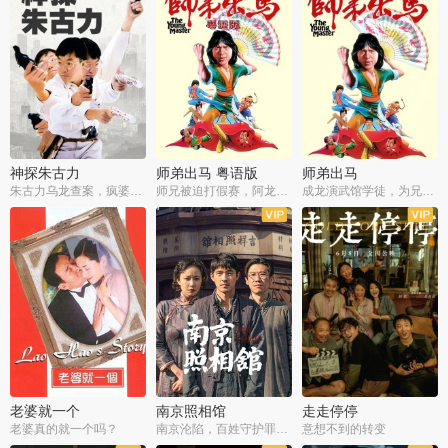
神探朱古力
师弟出马 粤语版
师弟出马
朱古力乌龙查案，疯婆子神助攻
师兄被迫打假赛，阿龙追查斗黑帮
成龙演武馆学徒，为兄搏命战黑道
老婆就一个
南京照相馆
走走停停
老婆真的就一个吗？
南京沦陷，百姓守护罪证底片
意想不到的转变