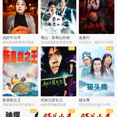
说好不分手
蜀山：新蜀山剑侠
血夜行
错乱纷杂的爱情纠葛戏
无法超越的林青霞经典角色
中元归乡，揭开灭门旧怨
新喜剧之王
武状元苏乞儿
猫头鹰
周星驰20年后为爱奋斗
纨绔星爷触底逆袭
范侍卫带大白鲨小小李破案寻妃