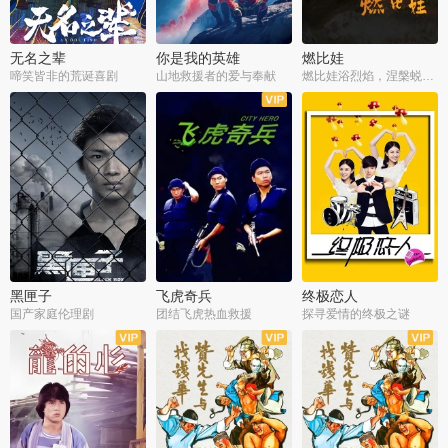
无名之辈
你是我的英雄
燃比娃
啼笑皆非的荒诞喜剧
山地救援者的爱与奉献
燃比娃浴烈焰，涅槃蜕变成人
黑匣子
飞虎奇兵
终极恋人
国产家庭伦理剧
团结飞虎热血救援
探寻爱情的终极之谜