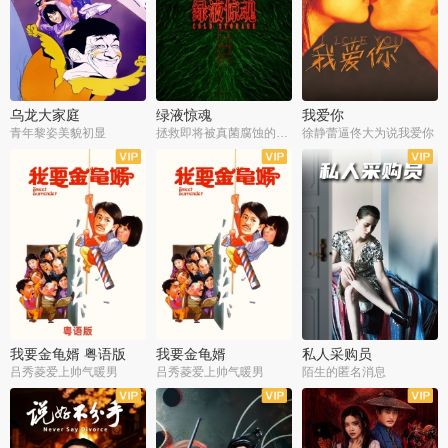
乌龙大家庭
绿液惊魂
我爱你
青年黎姿美貌初显
拯救即将被真菌腐蚀的世界
徐静蕾逼佟大为说我爱你
我要金龟婿 粤语版
我要金龟婿
私人采购员
吕秀菱爱上帅气暖男
吕秀菱爱上帅气暖男
陌生的匿名消息