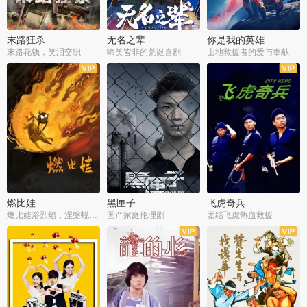
末路狂杀
无名之辈
你是我的英雄
末路花钱，笑泪交织
啼笑皆非的荒诞喜剧
山地救援者的爱与奉献
燃比娃
黑匣子
飞虎奇兵
燃比娃浴烈焰，涅槃蜕变成人
国产家庭伦理剧
团结飞虎热血救援