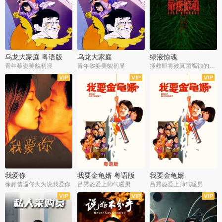
乌龙大家庭 粤语版
乌龙大家庭
绿液惊魂
青年黎姿美貌初显
青年黎姿美貌初显
拯救即将被真菌腐蚀的世界
我爱你
我要金龟婿 粤语版
我要金龟婿
徐静蕾逼佟大为说我爱你
吕秀菱爱上帅气暖男
吕秀菱爱上帅气暖男