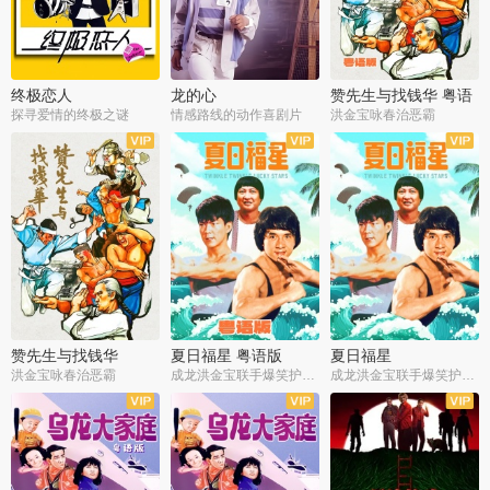
终极恋人
龙的心
赞先生与找钱华 粤语
版
探寻爱情的终极之谜
情感路线的动作喜剧片
洪金宝咏春治恶霸
赞先生与找钱华
夏日福星 粤语版
夏日福星
洪金宝咏春治恶霸
成龙洪金宝联手爆笑护美女
成龙洪金宝联手爆笑护美女