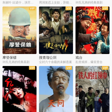
朱丽叶·比诺什，演尽失爱之痛
周润发恋上女奴，异能护体战邪派
许氏兄弟的经典喜剧
摩登保镖
搜查瑠公圳
戏台
许氏兄弟的经典喜剧
尘封六十余载的未解悬案
乱世戏班，爆笑登台