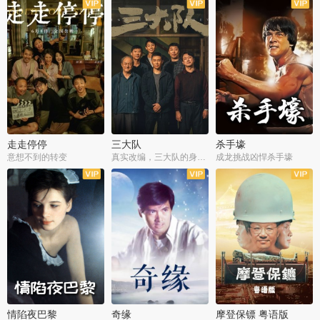
走走停停
三大队
杀手壕
意想不到的转变
真实改编，三大队的身世浮沉
成龙挑战凶悍杀手壕
情陷夜巴黎
奇缘
摩登保镖 粤语版