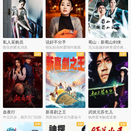
私人采购员
说好不分手
蜀山：新蜀山剑侠
陌生的匿名消息
错乱纷杂的爱情纠葛戏
无法超越的林青霞经典角色
血夜行
新喜剧之王
武状元苏乞儿
中元归乡，揭开灭门旧怨
周星驰20年后为爱奋斗
纨绔星爷触底逆袭