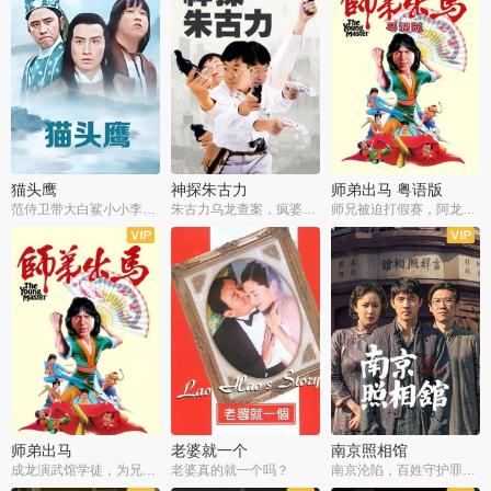
猫头鹰
神探朱古力
师弟出马 粤语版
范侍卫带大白鲨小小李破案寻妃
朱古力乌龙查案，疯婆子神助攻
师兄被迫打假赛，阿龙追查斗黑帮
师弟出马
老婆就一个
南京照相馆
成龙演武馆学徒，为兄搏命战黑道
老婆真的就一个吗？
南京沦陷，百姓守护罪证底片