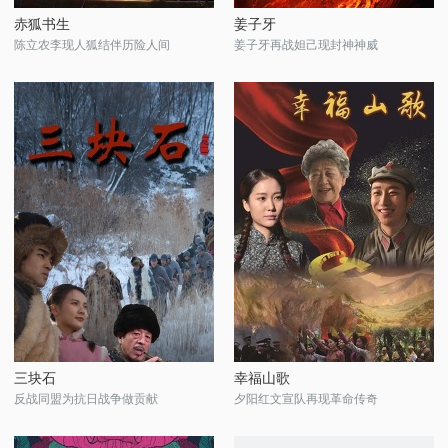
赤狐书生
姜子牙
陈立农李现人狐结伴历险人间
姜子牙再战妲己现封神神威
三块石
幸福山歌
反战同盟为抗日战争做贡献
夕阳红文宣队再现革命传奇