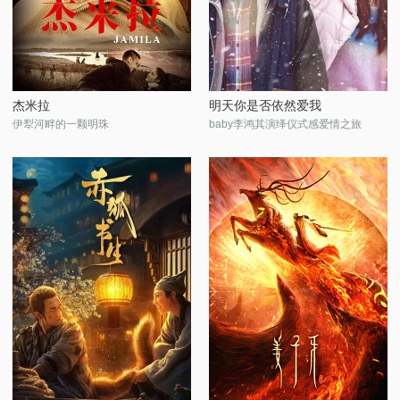
杰米拉
明天你是否依然爱我
伊犁河畔的一颗明珠
baby李鸿其演绎仪式感爱情之旅