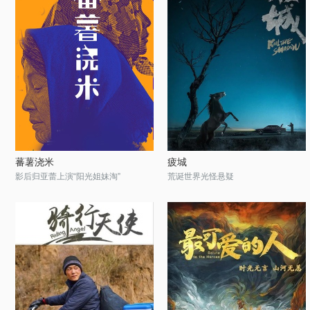
蕃薯浇米
疲城
影后归亚蕾上演“阳光姐妹淘”
荒诞世界光怪悬疑