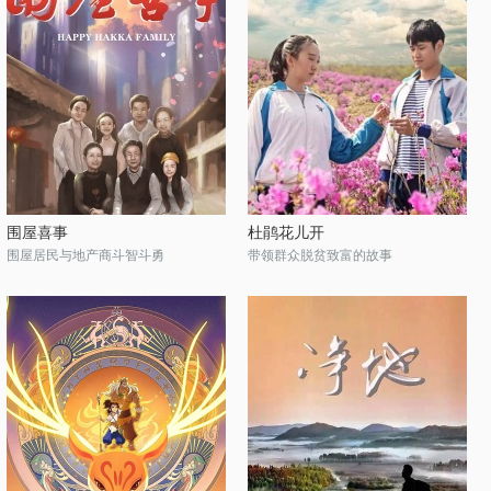
围屋喜事
杜鹃花儿开
围屋居民与地产商斗智斗勇
带领群众脱贫致富的故事