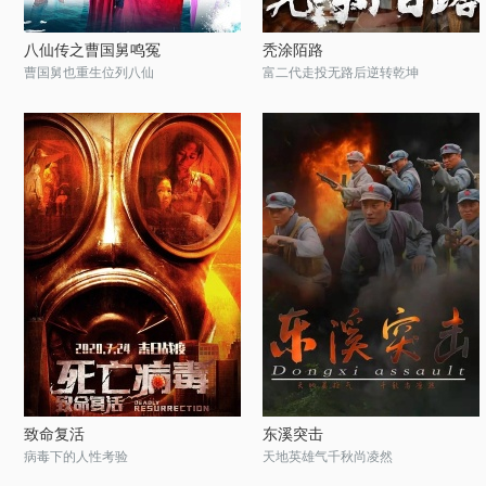
八仙传之曹国舅鸣冤
秃涂陌路
曹国舅也重生位列八仙
富二代走投无路后逆转乾坤
致命复活
东溪突击
病毒下的人性考验
天地英雄气千秋尚凌然