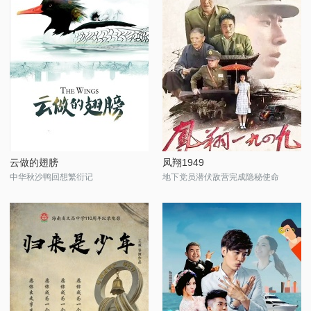
云做的翅膀
凤翔1949
中华秋沙鸭回想繁衍记
地下党员潜伏敌营完成隐秘使命