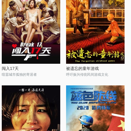
闯入17天
被遗忘的童年游戏
喧嚣城市孤独的寄居者
呼吁振兴传统民间游戏文化