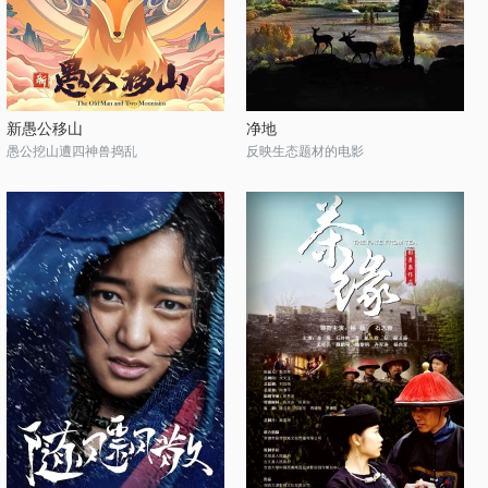
新愚公移山
净地
愚公挖山遭四神兽捣乱
反映生态题材的电影