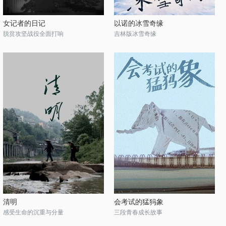
女记者的日记
以诺的冰雪奇缘
脱贫攻坚战役全面打响
吉林版冰雪奇缘
清明
会考试的猛犸象
感受生命的沉重与分量
三段青春成长故事