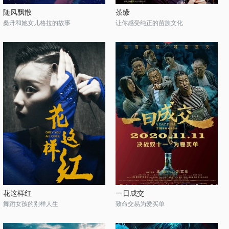
随风飘散
茶缘
桑丹和她女儿格拉的故事
让你感受纯正的苗族文化
花这样红
一日成交
舞蹈女孩的别样人生
致命交易为爱买单