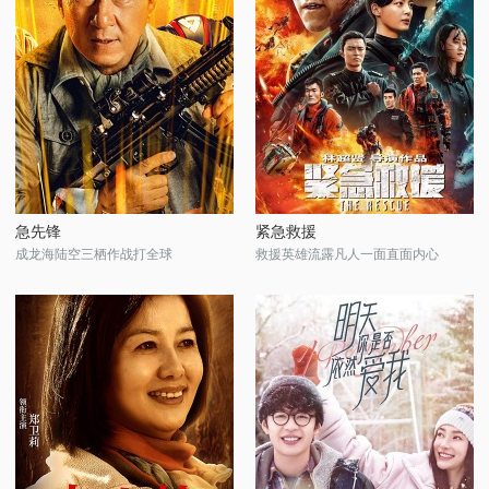
急先锋
紧急救援
成龙海陆空三栖作战打全球
救援英雄流露凡人一面直面内心