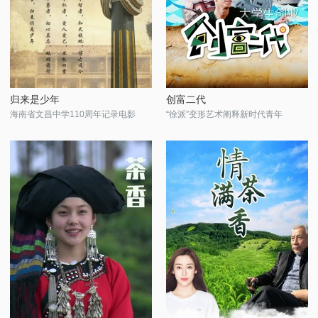
归来是少年
创富二代
海南省文昌中学110周年记录电影
“徐派”变形艺术阐释新时代青年