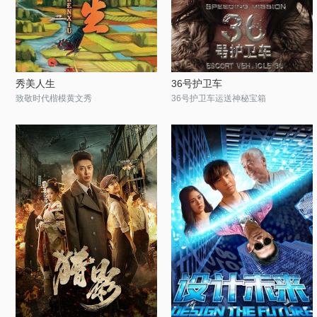
秀美人生
36号护卫车
致敬时代楷模黄文秀
36号护卫车运送神秘宝箱