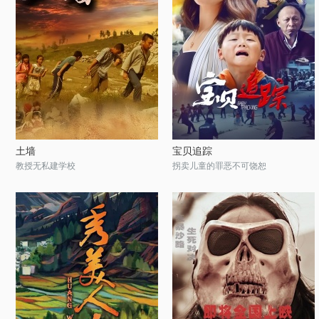
土墙
宝贝追踪
教授无私建学校
拐卖儿童的罪恶不可饶恕