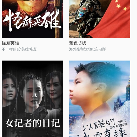
怪癖英雄
蓝色防线
不一样的反“英雄”电影
海外维和战地纪实电影