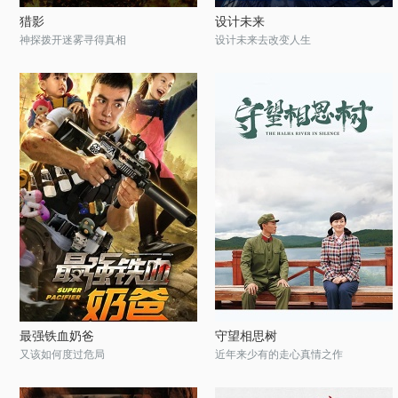
猎影
设计未来
神探拨开迷雾寻得真相
设计未来去改变人生
最强铁血奶爸
守望相思树
又该如何度过危局
近年来少有的走心真情之作