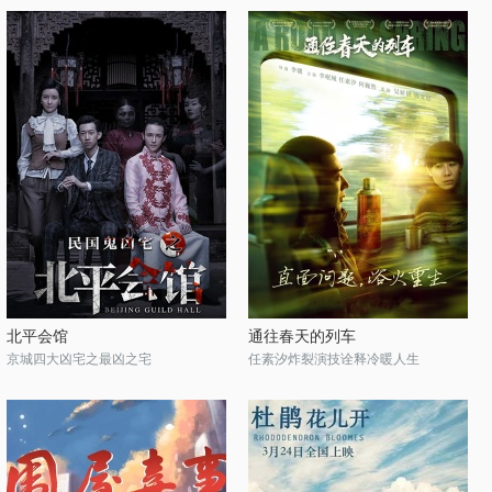
北平会馆
通往春天的列车
京城四大凶宅之最凶之宅
任素汐炸裂演技诠释冷暖人生