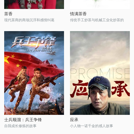
茶香
情满茶香
现代茶商的商场沉浮和感情纠葛
传统手工炒茶与机械工业化炒茶的
士兵顺溜：兵王争锋
应承
自我成长修炼的故事
小人物一诺千金的感人故事