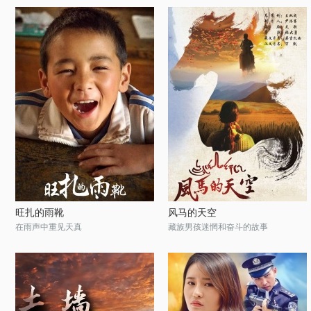
旺扎的雨靴
风马的天空
在雨声中重见天真
藏族男孩迷惘和奋斗的故事