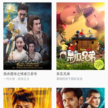
燕赤霞传之情迷兰若寺
呆瓜兄弟
一代大侠，匡扶正义
暑期档亲子观影首选