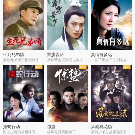
生死兄弟情
霹雳菩萨
真情有多远
异姓兄弟携手摧毁特务阴谋
徐静蕾走江湖济世救人
一位下岗女工的创业奋斗史
全22集
全39集
全36集
捕蛇行动
惊蛰
风雨桃花镇
海关边境的斗勇斗智
杨烁化身双面特工
柔弱少爷扛起家族荣誉