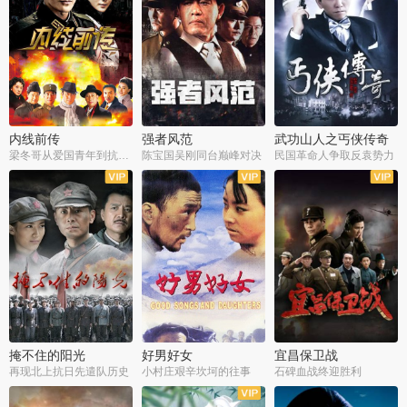
内线前传
强者风范
武功山人之丐侠传奇
梁冬哥从爱国青年到抗战精英
陈宝国吴刚同台巅峰对决
民国革命人争取反袁势力
全38集
全9集
全35集
掩不住的阳光
好男好女
宜昌保卫战
再现北上抗日先遣队历史
小村庄艰辛坎坷的往事
石碑血战终迎胜利
全37集
全40集
全25集