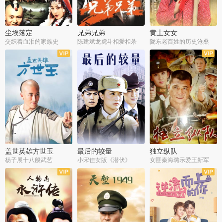
尘埃落定
兄弟兄弟
黄土女女
交织着血泪的家族史
陈建斌龙虎斗相爱相杀
陇东老百姓的历史沧桑
全36集
全28集
全44集
盖世英雄方世玉
最后的较量
独立纵队
杨子展十八般武艺
小宋佳女版《潜伏》
女匪秦海璐示爱王新军
全40集
全30集
全43集