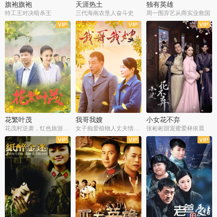
旗袍旗袍
天涯热土
独有英雄
特工王对决暗杀王
三代海南农垦人奋斗史
周一围弃艺从商实业救国
全34集
全50集
全51集
花繁叶茂
我哥我嫂
小女花不弃
花茂村逆袭，红色旅游出圈
女子痴爱植物人丈夫情定一生
张彬彬甜宠蜜爱林依晨
全42集
全35集
全32集