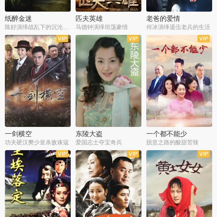
纸醉金迷
匹夫英雄
老爸的爱情
陈好演绎战乱下的沉沦人生
马德钟演绎坦荡豪情
何冰演绎退伍老兵的生活
全40集
全33集
全36集
一剑横空
东陵大盗
一个都不能少
功夫硬汉樊少皇杀敌诛寇
爱国志士夺宝奇兵
脱贫之路的酸甜苦辣
全25集
全50集
全23集