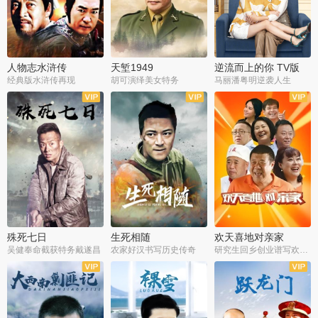
人物志水浒传
天堑1949
逆流而上的你 TV版
经典版水浒传再现
胡可演绎美女特务
马丽潘粤明逆袭人生
全34集
全21集
全35集
殊死七日
生死相随
欢天喜地对亲家
吴健奉命截获特务戴遂昌
农家好汉书写历史传奇
研究生回乡创业谱写欢乐爱情
全40集
全21集
全30集