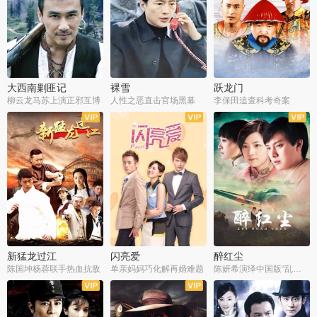
大西南剿匪记
裸雪
跃龙门
柳云龙马苏上演正邪互博
人性之恶直击官场黑幕
李保田追查科考奇案
全36集
全37集
全30集
新猛龙过江
闪亮爱
醉红尘
陈国坤杨蓉联手热血抗敌
单亲妈妈巧化解再婚难题
陈妍希演绎中国版“乱世佳人”
全30集
全30集
全30集