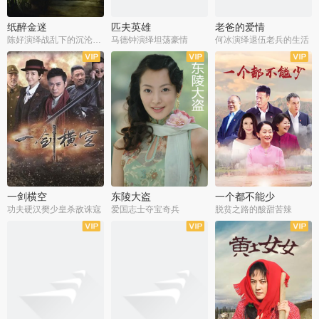
纸醉金迷
匹夫英雄
老爸的爱情
陈好演绎战乱下的沉沦人生
马德钟演绎坦荡豪情
何冰演绎退伍老兵的生活
全40集
全33集
全36集
一剑横空
东陵大盗
一个都不能少
功夫硬汉樊少皇杀敌诛寇
爱国志士夺宝奇兵
脱贫之路的酸甜苦辣
全25集
全50集
全23集