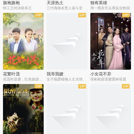
旗袍旗袍
天涯热土
独有英雄
特工王对决暗杀王
三代海南农垦人奋斗史
周一围弃艺从商实业救国
全34集
全50集
全51集
花繁叶茂
我哥我嫂
小女花不弃
花茂村逆袭，红色旅游出圈
女子痴爱植物人丈夫情定一生
张彬彬甜宠蜜爱林依晨
全42集
全35集
全32集