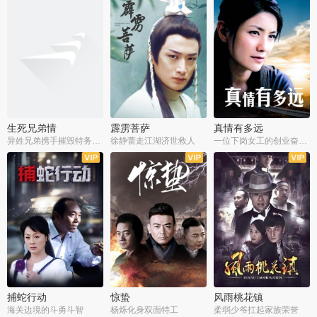
生死兄弟情
霹雳菩萨
真情有多远
异姓兄弟携手摧毁特务阴谋
徐静蕾走江湖济世救人
一位下岗女工的创业奋斗史
全22集
全39集
全36集
捕蛇行动
惊蛰
风雨桃花镇
海关边境的斗勇斗智
杨烁化身双面特工
柔弱少爷扛起家族荣誉