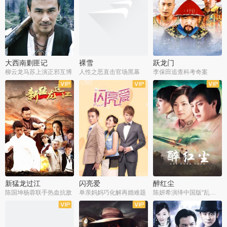
大西南剿匪记
裸雪
跃龙门
柳云龙马苏上演正邪互博
人性之恶直击官场黑幕
李保田追查科考奇案
全36集
全37集
全30集
新猛龙过江
闪亮爱
醉红尘
陈国坤杨蓉联手热血抗敌
单亲妈妈巧化解再婚难题
陈妍希演绎中国版“乱世佳人”
全30集
全30集
全30集