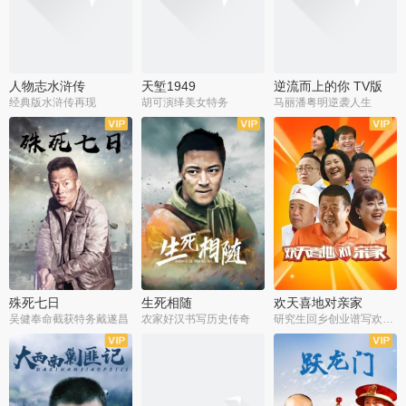
人物志水浒传
天堑1949
逆流而上的你 TV版
经典版水浒传再现
胡可演绎美女特务
马丽潘粤明逆袭人生
全34集
全21集
全35集
殊死七日
生死相随
欢天喜地对亲家
吴健奉命截获特务戴遂昌
农家好汉书写历史传奇
研究生回乡创业谱写欢乐爱情
全40集
全21集
全30集