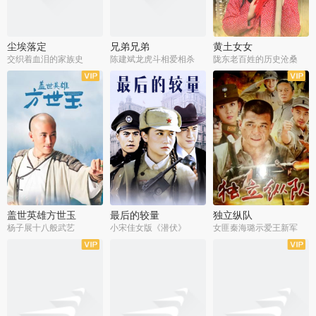
尘埃落定
兄弟兄弟
黄土女女
交织着血泪的家族史
陈建斌龙虎斗相爱相杀
陇东老百姓的历史沧桑
全36集
全28集
全44集
盖世英雄方世玉
最后的较量
独立纵队
杨子展十八般武艺
小宋佳女版《潜伏》
女匪秦海璐示爱王新军
全40集
全30集
全43集