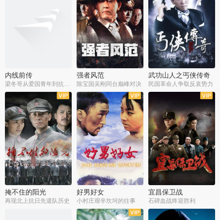
内线前传
强者风范
武功山人之丐侠传奇
梁冬哥从爱国青年到抗战精英
陈宝国吴刚同台巅峰对决
民国革命人争取反袁势力
全38集
全9集
全35集
掩不住的阳光
好男好女
宜昌保卫战
再现北上抗日先遣队历史
小村庄艰辛坎坷的往事
石碑血战终迎胜利
全37集
全40集
全25集