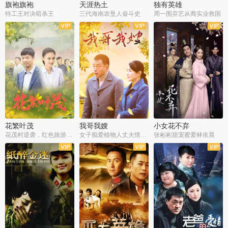
旗袍旗袍
天涯热土
独有英雄
特工王对决暗杀王
三代海南农垦人奋斗史
周一围弃艺从商实业救国
全34集
全50集
全51集
花繁叶茂
我哥我嫂
小女花不弃
花茂村逆袭，红色旅游出圈
女子痴爱植物人丈夫情定一生
张彬彬甜宠蜜爱林依晨
全42集
全35集
全32集