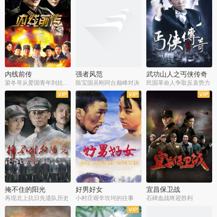
内线前传
强者风范
武功山人之丐侠传奇
梁冬哥从爱国青年到抗战精英
陈宝国吴刚同台巅峰对决
民国革命人争取反袁势力
全38集
全9集
全35集
掩不住的阳光
好男好女
宜昌保卫战
再现北上抗日先遣队历史
小村庄艰辛坎坷的往事
石碑血战终迎胜利
全37集
全40集
全25集