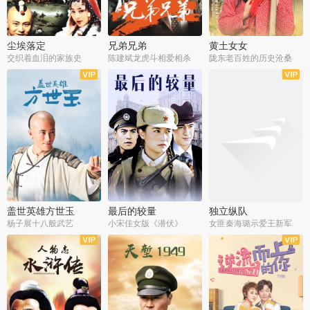
尘埃落定
兄弟兄弟
黄土女女
交织着血泪的家族史
陈建斌龙虎斗相爱相杀
陇东老百姓的历史沧桑
全36集
全28集
全44集
盖世英雄方世玉
最后的较量
独立纵队
杨子展十八般武艺
小宋佳女版《潜伏》
女匪秦海璐示爱王新军
全40集
全30集
全43集