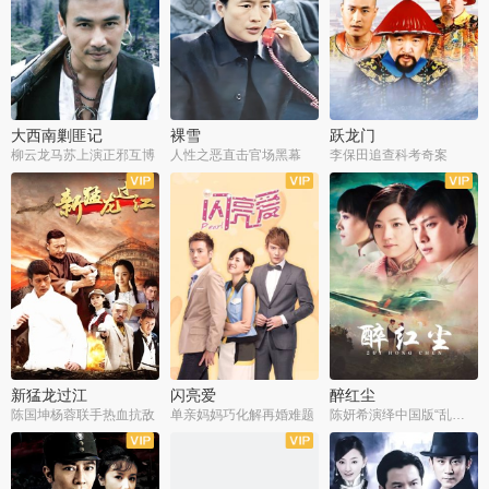
大西南剿匪记
裸雪
跃龙门
柳云龙马苏上演正邪互博
人性之恶直击官场黑幕
李保田追查科考奇案
全36集
全37集
全30集
新猛龙过江
闪亮爱
醉红尘
陈国坤杨蓉联手热血抗敌
单亲妈妈巧化解再婚难题
陈妍希演绎中国版“乱世佳人”
全30集
全30集
全30集