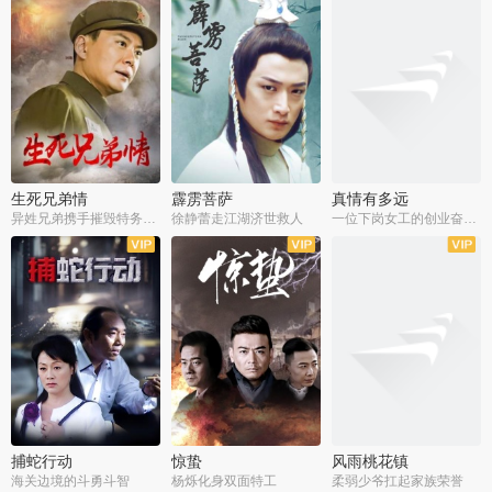
生死兄弟情
霹雳菩萨
真情有多远
异姓兄弟携手摧毁特务阴谋
徐静蕾走江湖济世救人
一位下岗女工的创业奋斗史
全22集
全39集
全36集
捕蛇行动
惊蛰
风雨桃花镇
海关边境的斗勇斗智
杨烁化身双面特工
柔弱少爷扛起家族荣誉