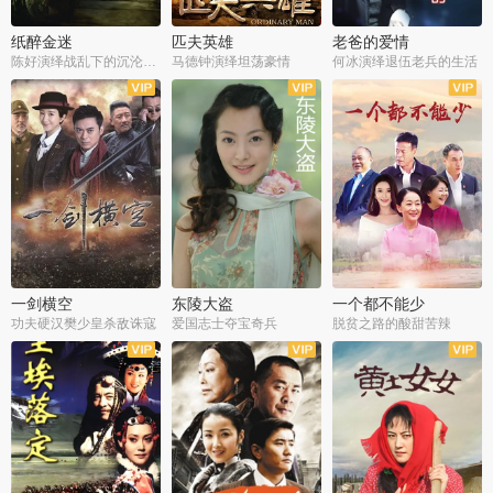
纸醉金迷
匹夫英雄
老爸的爱情
陈好演绎战乱下的沉沦人生
马德钟演绎坦荡豪情
何冰演绎退伍老兵的生活
全40集
全33集
全36集
一剑横空
东陵大盗
一个都不能少
功夫硬汉樊少皇杀敌诛寇
爱国志士夺宝奇兵
脱贫之路的酸甜苦辣
全25集
全50集
全23集