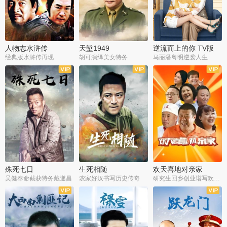
人物志水浒传
天堑1949
逆流而上的你 TV版
经典版水浒传再现
胡可演绎美女特务
马丽潘粤明逆袭人生
全34集
全21集
全35集
殊死七日
生死相随
欢天喜地对亲家
吴健奉命截获特务戴遂昌
农家好汉书写历史传奇
研究生回乡创业谱写欢乐爱情
全40集
全21集
全30集