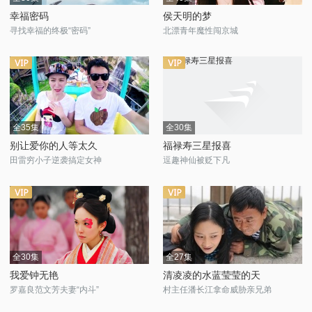
幸福密码
侯天明的梦
寻找幸福的终极“密码”
北漂青年魔性闯京城
全35集
全30集
别让爱你的人等太久
福禄寿三星报喜
田雷穷小子逆袭搞定女神
逗趣神仙被贬下凡
全30集
全27集
我爱钟无艳
清凌凌的水蓝莹莹的天
罗嘉良范文芳夫妻“内斗”
村主任潘长江拿命威胁亲兄弟