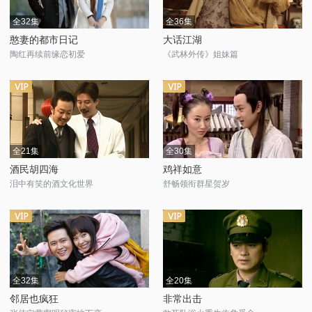
全32集
全36集
憨妻的都市日记
大话江湖
陶红再续前缘恋初爱
《武林外传》姐妹篇
全21集
全30集
酒民胡四海
鸡祥如意
泪中有笑的酒文化世界
舒畅领衔群星贺岁
全32集
全20集
邻居也疯狂
非常出击