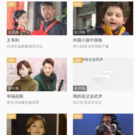
全35集
全18集
王爷到
外国小孩中国爸
何冰长袖善舞搞笑百出
周小斌喜当外国孩子爹
全43集
全40集
幸福起航
我的岳父会武术
李光洁张檬先婚后爱
倪大红变武术岳父