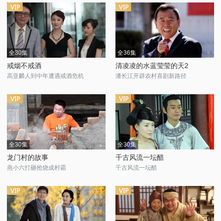
全30集
全36集
戒烟不戒酒
清凌凌的水蓝莹莹的天2
高亚麟人到中年遭遇戒酒危机
潘长江开辟农村喜剧新路径
全30集
全30集
龙门村的故事
千古风流一坛醋
燕小六打砸抢烧成村霸
千古风流一坛醋