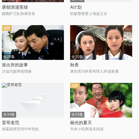
唐朝浪漫英雄
A计划
蹴鞠护卫队除暴安良
机敏警察爱上海盗之女
全25集
全20集
派出所的故事
秋香
沙溢闫妮再续情缘
唐伯虎与秋香有情人终成眷属
全34集
全33集
雷哥老范
杨光的夏天
倒霉厨师范伟中年危机
市井小民商场无间道