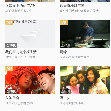
逆流而上的你 TV版
欢天喜地对亲家
马丽潘粤明逆袭人生
研究生回乡创业谱写欢乐爱情
全36集
全24集
我们家的微幸福生活
厨缘
痴情白富美恋上二婚男
吴孟达电视版老少顽童
全28集
全20集
财神传奇
野丫头
张国立陈志朋携手演绎
李冰冰现代版小燕子