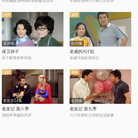
许歌幽默演绎临时妈妈破绽百出
李保田演绎小人物人生经历
全30集
全29集
保卫孙子
老威的X计划
孙子教育权争夺战
老威与他的朋友们
更新至24集
全24集
老友记 第八季
老友记 第九季
瑞秋怀孕婉拒乔伊
六个好朋友之间的生活故事