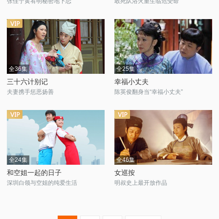
张佳宁黄宥明秘密地下恋
敢死队浴火重生临危受命
全36集
全25集
三十六计别记
幸福小丈夫
夫妻携手惩恶扬善
陈英俊翻身当“幸福小丈夫”
全24集
全46集
和空姐一起的日子
女巡按
深圳白领与空姐的纯爱生活
明叔史上最开放作品