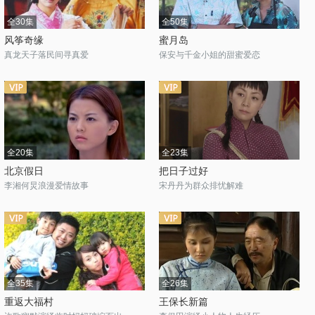
全30集
全50集
风筝奇缘
蜜月岛
真龙天子落民间寻真爱
保安与千金小姐的甜蜜爱恋
全20集
全23集
北京假日
把日子过好
李湘何炅浪漫爱情故事
宋丹丹为群众排忧解难
全35集
全26集
重返大福村
王保长新篇