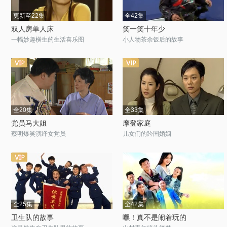
更新至22集
全42集
双人房单人床
笑一笑十年少
一幅妙趣横生的生活喜乐图
小人物茶余饭后的故事
全20集
全33集
党员马大姐
摩登家庭
蔡明爆笑演绎女党员
儿女们的跨国婚姻
全25集
全42集
卫生队的故事
嘿！真不是闹着玩的