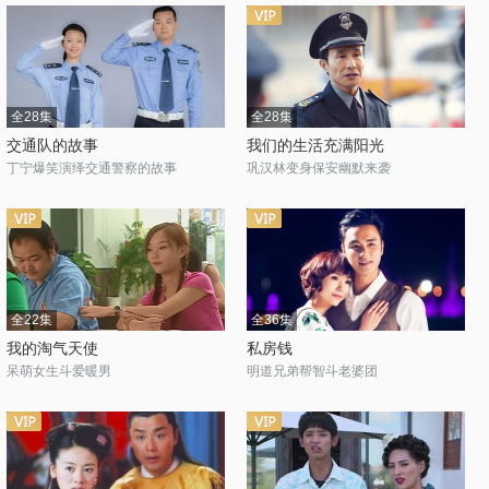
全28集
全28集
交通队的故事
我们的生活充满阳光
丁宁爆笑演绎交通警察的故事
巩汉林变身保安幽默来袭
全22集
全36集
我的淘气天使
私房钱
呆萌女生斗爱暖男
明道兄弟帮智斗老婆团