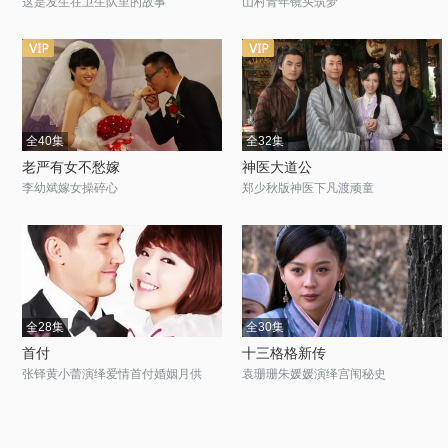
这是发生在卫生队里的故事
山村青年镜头筑梦
全40集
全32集
老严有女不愁嫁
神医大道公
李幼斌嫁女操碎心
郑少秋版神医下凡渡顽童
全28集
全30集
首付
十三格格新传
张铎黄小蕾演绎爱情首付婚姻月供
袁珊珊朱媛媛演绎宫闱秘史