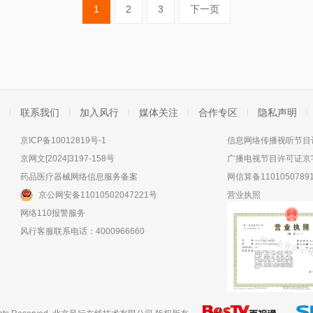
1
2
3
下一页
联系我们
加入风行
媒体关注
合作专区
隐私声明
京ICP备10012819号-1
信息网络传播视听节目许
京网文[2024]3197-158号
广播电视节目许可证京字
药品医疗器械网络信息服务备案
网信算备11010507891
京公网安备11010502047221号
营业执照
网络110报警服务
风行客服联系电话：4000966660