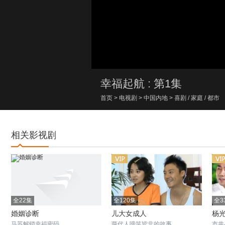
00:00/00:00
幸福起航 : 第1集
首页
>
电视剧
>
中国内地
>
喜剧
/
家庭
/
都市
相关影视剧
全22集
全120集
全3
婚姻诊断
儿大女成人
杨
马苏解锁幸福密码
两代人啼笑皆非的故事
市井