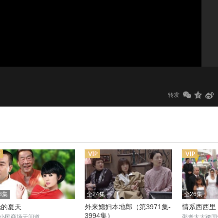
1.0x
标清
转发
3集
全24集
全26集
光的夏天
外来媳妇本地郎（第3971集-
情系西西里
3994集）
小民商场无间道
邵老太太跨国