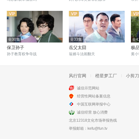
全30集
全33集
全4
保卫孙子
岳父太囧
极
孙子教育权争夺战
翁婿斗法闹翻天
黄小
风行官网
橙星梦工厂
小剪刀
诚信示范网站
全36集
全40集
经营性网站备案信息
小棉袄
我的岳父会武术
中国互联网举报中心
五岁管家婆，改造大龄老爸
倪大红变武术岳父
诚信经营 放心消费
北京12318文化市场举报热线
举报邮箱：
kefu@fun.tv