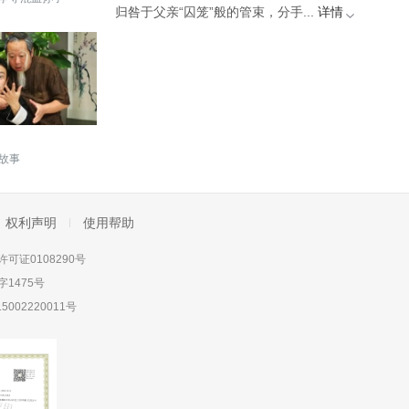
归咎于父亲“囚笼”般的管束，分手...
详情
故事
权利声明
使用帮助
可证0108290号
1475号
5002220011号