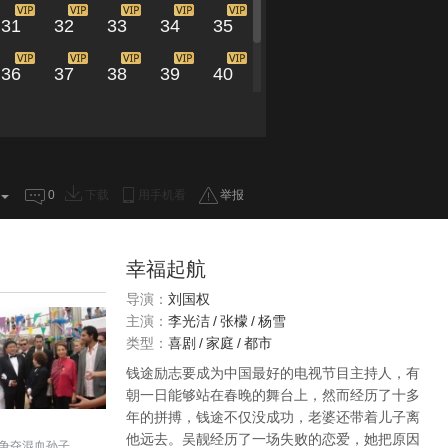
31
32
33
34
35
36
37
38
39
40
41
42
43
0
下载
用手机看
举报
幸福起航
导演：
刘国权
主演：
李光洁
/
张檬
/
杨雪
类型：
喜剧
/
家庭
/
都市
钱途励志要成为中国最好的电视节目主持人，有
朝一日能够站在春晚的舞台上，然而经历了十多
年的拼搏，钱途不仅没成功，老婆还带着儿子离
他远去。吴靓经历了一场失败的恋爱，她把原因
争夺混血孙子