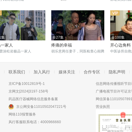
广东人的家庭成长记忆
1集
全27集
全100集
品一家人
疼痛的幸福
开心边角料
蕾涂松岩极品一家人
胡乐意两任妻子，同医检查心闹腾
中医诊所自救
联系我们
加入风行
媒体关注
合作专区
隐私声明
京ICP备10012819号-1
信息网络传播视听节目许
京网文[2024]3197-158号
广播电视节目许可证京字
药品医疗器械网络信息服务备案
网信算备11010507891
京公网安备11010502047221号
营业执照
网络110报警服务
风行客服联系电话：4000966660