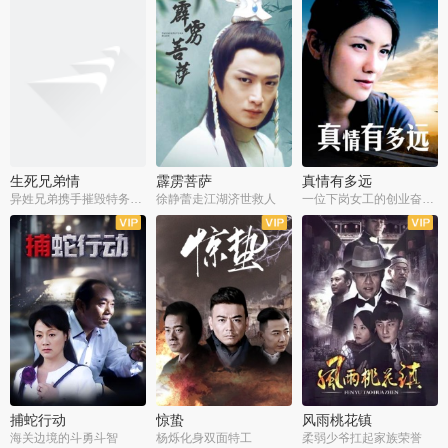
生死兄弟情
霹雳菩萨
真情有多远
异姓兄弟携手摧毁特务阴谋
徐静蕾走江湖济世救人
一位下岗女工的创业奋斗史
全22集
全39集
全36集
捕蛇行动
惊蛰
风雨桃花镇
海关边境的斗勇斗智
杨烁化身双面特工
柔弱少爷扛起家族荣誉