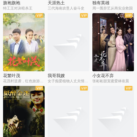
旗袍旗袍
天涯热土
独有英雄
特工王对决暗杀王
三代海南农垦人奋斗史
周一围弃艺从商实业救国
全34集
全50集
全51集
花繁叶茂
我哥我嫂
小女花不弃
花茂村逆袭，红色旅游出圈
女子痴爱植物人丈夫情定一生
张彬彬甜宠蜜爱林依晨
全42集
全35集
全32集