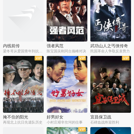
内线前传
强者风范
武功山人之丐侠传奇
梁冬哥从爱国青年到抗战精英
陈宝国吴刚同台巅峰对决
民国革命人争取反袁势力
全38集
全9集
全35集
掩不住的阳光
好男好女
宜昌保卫战
再现北上抗日先遣队历史
小村庄艰辛坎坷的往事
石碑血战终迎胜利
全37集
全40集
全25集