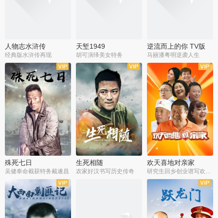
人物志水浒传
天堑1949
逆流而上的你 TV版
经典版水浒传再现
胡可演绎美女特务
马丽潘粤明逆袭人生
全34集
全21集
全35集
殊死七日
生死相随
欢天喜地对亲家
吴健奉命截获特务戴遂昌
农家好汉书写历史传奇
研究生回乡创业谱写欢乐爱情
全40集
全21集
全30集