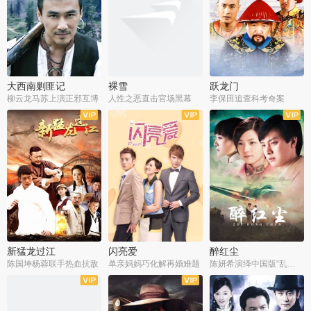
大西南剿匪记
裸雪
跃龙门
柳云龙马苏上演正邪互博
人性之恶直击官场黑幕
李保田追查科考奇案
全36集
全37集
全30集
新猛龙过江
闪亮爱
醉红尘
陈国坤杨蓉联手热血抗敌
单亲妈妈巧化解再婚难题
陈妍希演绎中国版“乱世佳人”
全30集
全30集
全30集