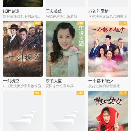
纸醉金迷
匹夫英雄
老爸的爱情
陈好演绎战乱下的沉沦人生
马德钟演绎坦荡豪情
何冰演绎退伍老兵的生活
全40集
全33集
全36集
一剑横空
东陵大盗
一个都不能少
功夫硬汉樊少皇杀敌诛寇
爱国志士夺宝奇兵
脱贫之路的酸甜苦辣
全25集
全50集
全23集