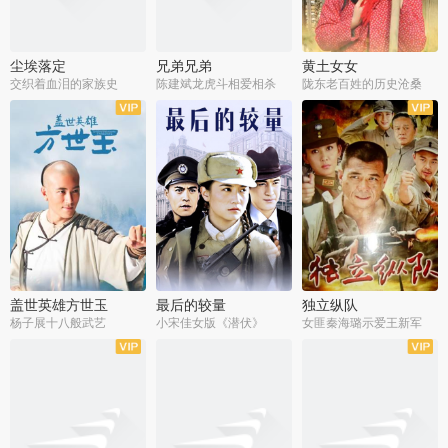
尘埃落定
兄弟兄弟
黄土女女
交织着血泪的家族史
陈建斌龙虎斗相爱相杀
陇东老百姓的历史沧桑
全36集
全28集
全44集
盖世英雄方世玉
最后的较量
独立纵队
杨子展十八般武艺
小宋佳女版《潜伏》
女匪秦海璐示爱王新军
全40集
全30集
全43集