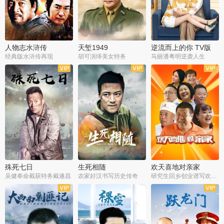
人物志水浒传
天堑1949
逆流而上的你 TV版
经典版水浒传再现
胡可演绎美女特务
马丽潘粤明逆袭人生
全34集
全21集
全35集
殊死七日
生死相随
欢天喜地对亲家
吴健奉命截获特务戴遂昌
农家好汉书写历史传奇
研究生回乡创业谱写欢乐爱情
全40集
全21集
全30集