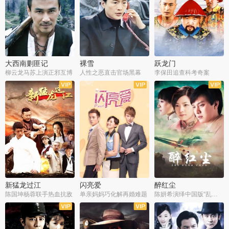
大西南剿匪记
裸雪
跃龙门
柳云龙马苏上演正邪互博
人性之恶直击官场黑幕
李保田追查科考奇案
全36集
全37集
全30集
新猛龙过江
闪亮爱
醉红尘
陈国坤杨蓉联手热血抗敌
单亲妈妈巧化解再婚难题
陈妍希演绎中国版“乱世佳人”
全30集
全30集
全30集