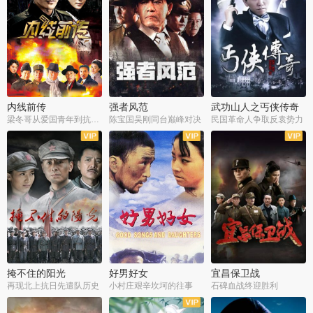
内线前传
强者风范
武功山人之丐侠传奇
梁冬哥从爱国青年到抗战精英
陈宝国吴刚同台巅峰对决
民国革命人争取反袁势力
全38集
全9集
全35集
掩不住的阳光
好男好女
宜昌保卫战
再现北上抗日先遣队历史
小村庄艰辛坎坷的往事
石碑血战终迎胜利
全37集
全40集
全25集