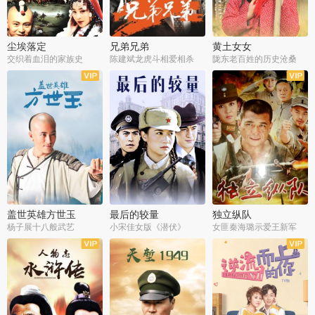
尘埃落定
兄弟兄弟
黄土女女
交织着血泪的家族史
陈建斌龙虎斗相爱相杀
陇东老百姓的历史沧桑
全36集
全28集
全44集
盖世英雄方世玉
最后的较量
独立纵队
杨子展十八般武艺
小宋佳女版《潜伏》
女匪秦海璐示爱王新军
全40集
全30集
全43集