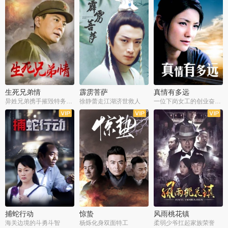
生死兄弟情
霹雳菩萨
真情有多远
异姓兄弟携手摧毁特务阴谋
徐静蕾走江湖济世救人
一位下岗女工的创业奋斗史
全22集
全39集
全36集
捕蛇行动
惊蛰
风雨桃花镇
海关边境的斗勇斗智
杨烁化身双面特工
柔弱少爷扛起家族荣誉