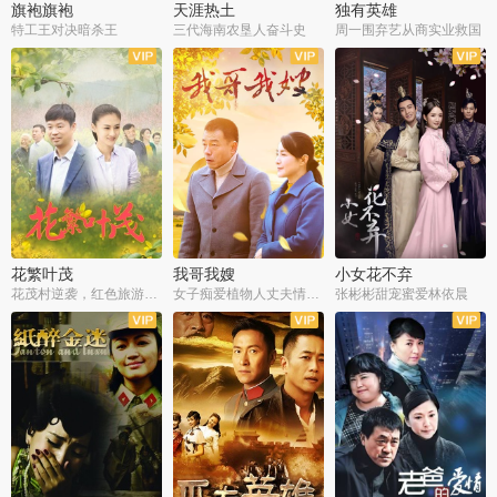
旗袍旗袍
天涯热土
独有英雄
特工王对决暗杀王
三代海南农垦人奋斗史
周一围弃艺从商实业救国
全34集
全50集
全51集
花繁叶茂
我哥我嫂
小女花不弃
花茂村逆袭，红色旅游出圈
女子痴爱植物人丈夫情定一生
张彬彬甜宠蜜爱林依晨
全42集
全35集
全32集