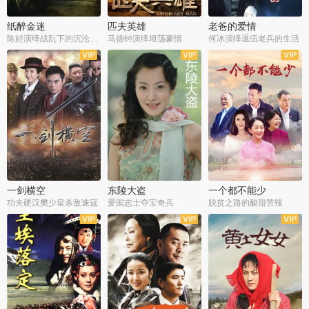
纸醉金迷
匹夫英雄
老爸的爱情
陈好演绎战乱下的沉沦人生
马德钟演绎坦荡豪情
何冰演绎退伍老兵的生活
全40集
全33集
全36集
一剑横空
东陵大盗
一个都不能少
功夫硬汉樊少皇杀敌诛寇
爱国志士夺宝奇兵
脱贫之路的酸甜苦辣
全25集
全50集
全23集