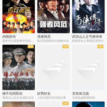
内线前传
强者风范
武功山人之丐侠传奇
梁冬哥从爱国青年到抗战精英
陈宝国吴刚同台巅峰对决
民国革命人争取反袁势力
全38集
全9集
全35集
掩不住的阳光
好男好女
宜昌保卫战
再现北上抗日先遣队历史
小村庄艰辛坎坷的往事
石碑血战终迎胜利
全37集
全40集
全25集