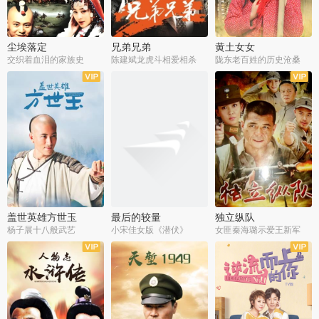
尘埃落定
兄弟兄弟
黄土女女
交织着血泪的家族史
陈建斌龙虎斗相爱相杀
陇东老百姓的历史沧桑
全36集
全28集
全44集
盖世英雄方世玉
最后的较量
独立纵队
杨子展十八般武艺
小宋佳女版《潜伏》
女匪秦海璐示爱王新军
全40集
全30集
全43集