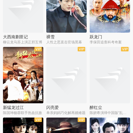
大西南剿匪记
裸雪
跃龙门
柳云龙马苏上演正邪互博
人性之恶直击官场黑幕
李保田追查科考奇案
全36集
全37集
全30集
新猛龙过江
闪亮爱
醉红尘
陈国坤杨蓉联手热血抗敌
单亲妈妈巧化解再婚难题
陈妍希演绎中国版“乱世佳人”
全30集
全30集
全30集