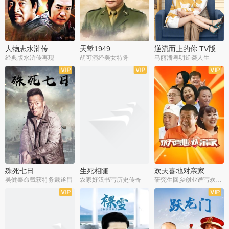
人物志水浒传
天堑1949
逆流而上的你 TV版
经典版水浒传再现
胡可演绎美女特务
马丽潘粤明逆袭人生
全34集
全21集
全35集
殊死七日
生死相随
欢天喜地对亲家
吴健奉命截获特务戴遂昌
农家好汉书写历史传奇
研究生回乡创业谱写欢乐爱情
全40集
全21集
全30集