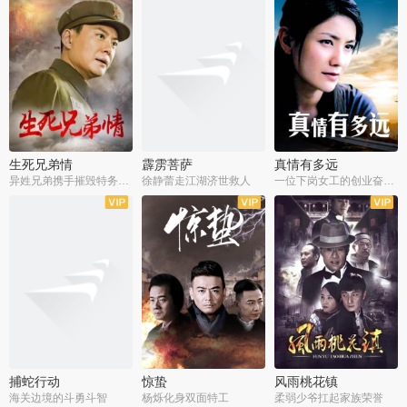
生死兄弟情
霹雳菩萨
真情有多远
异姓兄弟携手摧毁特务阴谋
徐静蕾走江湖济世救人
一位下岗女工的创业奋斗史
全22集
全39集
全36集
捕蛇行动
惊蛰
风雨桃花镇
海关边境的斗勇斗智
杨烁化身双面特工
柔弱少爷扛起家族荣誉