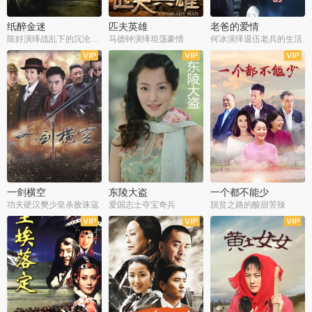
纸醉金迷
匹夫英雄
老爸的爱情
陈好演绎战乱下的沉沦人生
马德钟演绎坦荡豪情
何冰演绎退伍老兵的生活
全40集
全33集
全36集
一剑横空
东陵大盗
一个都不能少
功夫硬汉樊少皇杀敌诛寇
爱国志士夺宝奇兵
脱贫之路的酸甜苦辣
全25集
全50集
全23集