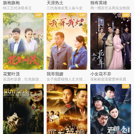
旗袍旗袍
天涯热土
独有英雄
特工王对决暗杀王
三代海南农垦人奋斗史
周一围弃艺从商实业救国
全34集
全50集
全51集
花繁叶茂
我哥我嫂
小女花不弃
花茂村逆袭，红色旅游出圈
女子痴爱植物人丈夫情定一生
张彬彬甜宠蜜爱林依晨
全42集
全35集
全32集