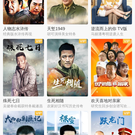
人物志水浒传
天堑1949
逆流而上的你 TV版
经典版水浒传再现
胡可演绎美女特务
马丽潘粤明逆袭人生
全34集
全21集
全35集
殊死七日
生死相随
欢天喜地对亲家
吴健奉命截获特务戴遂昌
农家好汉书写历史传奇
研究生回乡创业谱写欢乐爱情
全40集
全21集
全30集