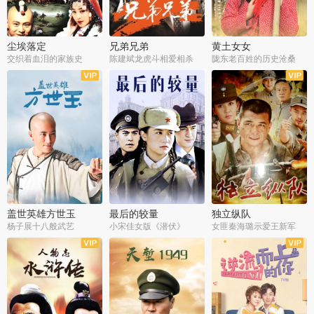
尘埃落定
兄弟兄弟
黄土女女
交织着血泪的家族史
陈建斌龙虎斗相爱相杀
陇东老百姓的历史沧桑
全36集
全28集
全44集
盖世英雄方世玉
最后的较量
独立纵队
杨子展十八般武艺
小宋佳女版《潜伏》
女匪秦海璐示爱王新军
全40集
全30集
全43集