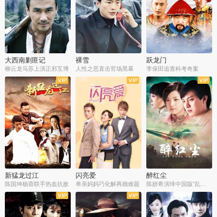
大西南剿匪记
裸雪
跃龙门
柳云龙马苏上演正邪互博
人性之恶直击官场黑幕
李保田追查科考奇案
全36集
全37集
全30集
新猛龙过江
闪亮爱
醉红尘
陈国坤杨蓉联手热血抗敌
单亲妈妈巧化解再婚难题
陈妍希演绎中国版“乱世佳人”
全30集
全30集
全30集