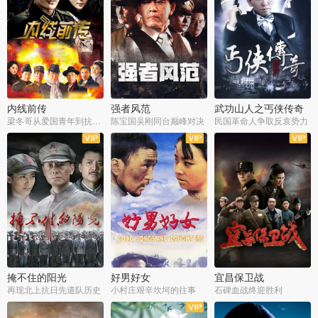
内线前传
强者风范
武功山人之丐侠传奇
梁冬哥从爱国青年到抗战精英
陈宝国吴刚同台巅峰对决
民国革命人争取反袁势力
全38集
全9集
全35集
掩不住的阳光
好男好女
宜昌保卫战
再现北上抗日先遣队历史
小村庄艰辛坎坷的往事
石碑血战终迎胜利
全37集
全40集
全25集