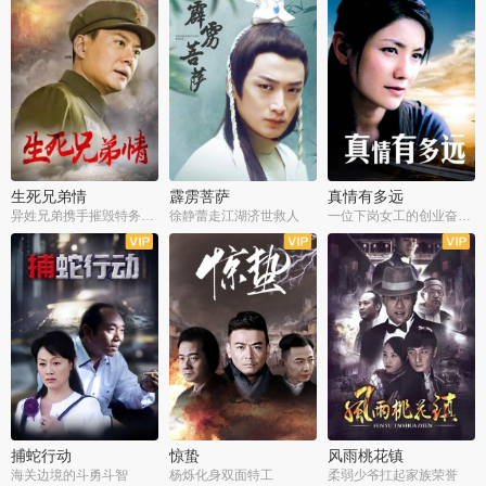
生死兄弟情
霹雳菩萨
真情有多远
异姓兄弟携手摧毁特务阴谋
徐静蕾走江湖济世救人
一位下岗女工的创业奋斗史
全22集
全39集
全36集
捕蛇行动
惊蛰
风雨桃花镇
海关边境的斗勇斗智
杨烁化身双面特工
柔弱少爷扛起家族荣誉