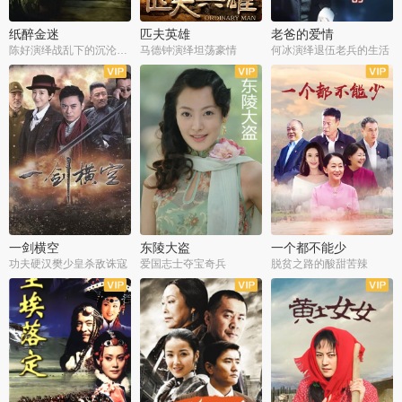
纸醉金迷
匹夫英雄
老爸的爱情
陈好演绎战乱下的沉沦人生
马德钟演绎坦荡豪情
何冰演绎退伍老兵的生活
全40集
全33集
全36集
一剑横空
东陵大盗
一个都不能少
功夫硬汉樊少皇杀敌诛寇
爱国志士夺宝奇兵
脱贫之路的酸甜苦辣
全25集
全50集
全23集