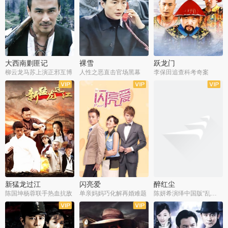
大西南剿匪记
裸雪
跃龙门
柳云龙马苏上演正邪互博
人性之恶直击官场黑幕
李保田追查科考奇案
全36集
全37集
全30集
新猛龙过江
闪亮爱
醉红尘
陈国坤杨蓉联手热血抗敌
单亲妈妈巧化解再婚难题
陈妍希演绎中国版“乱世佳人”
全30集
全30集
全30集