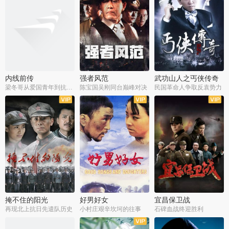
内线前传
强者风范
武功山人之丐侠传奇
梁冬哥从爱国青年到抗战精英
陈宝国吴刚同台巅峰对决
民国革命人争取反袁势力
全38集
全9集
全35集
掩不住的阳光
好男好女
宜昌保卫战
再现北上抗日先遣队历史
小村庄艰辛坎坷的往事
石碑血战终迎胜利
全37集
全40集
全25集