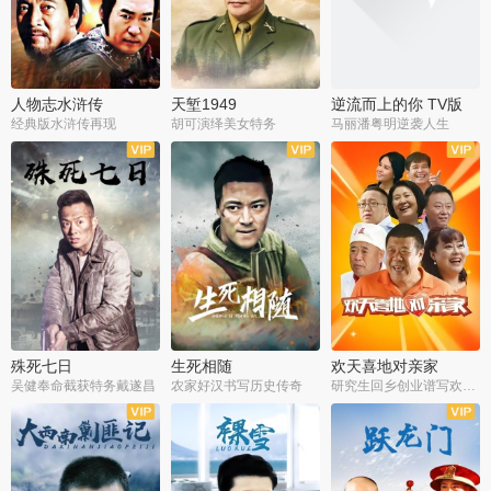
人物志水浒传
天堑1949
逆流而上的你 TV版
经典版水浒传再现
胡可演绎美女特务
马丽潘粤明逆袭人生
全34集
全21集
全35集
殊死七日
生死相随
欢天喜地对亲家
吴健奉命截获特务戴遂昌
农家好汉书写历史传奇
研究生回乡创业谱写欢乐爱情
全40集
全21集
全30集