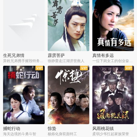
生死兄弟情
霹雳菩萨
真情有多远
异姓兄弟携手摧毁特务阴谋
徐静蕾走江湖济世救人
一位下岗女工的创业奋斗史
全22集
全39集
全36集
捕蛇行动
惊蛰
风雨桃花镇
海关边境的斗勇斗智
杨烁化身双面特工
柔弱少爷扛起家族荣誉