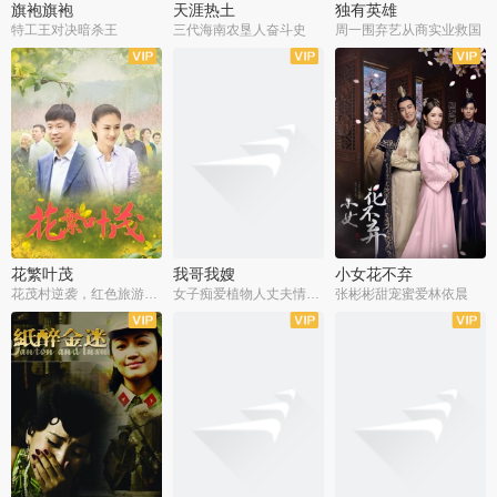
旗袍旗袍
天涯热土
独有英雄
特工王对决暗杀王
三代海南农垦人奋斗史
周一围弃艺从商实业救国
全34集
全50集
全51集
花繁叶茂
我哥我嫂
小女花不弃
花茂村逆袭，红色旅游出圈
女子痴爱植物人丈夫情定一生
张彬彬甜宠蜜爱林依晨
全42集
全35集
全32集