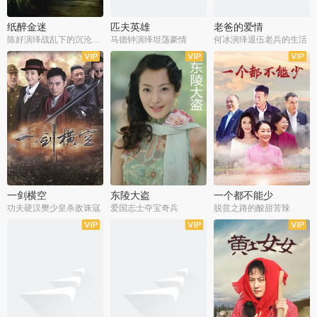
纸醉金迷
匹夫英雄
老爸的爱情
陈好演绎战乱下的沉沦人生
马德钟演绎坦荡豪情
何冰演绎退伍老兵的生活
全40集
全33集
全36集
一剑横空
东陵大盗
一个都不能少
功夫硬汉樊少皇杀敌诛寇
爱国志士夺宝奇兵
脱贫之路的酸甜苦辣
全25集
全50集
全23集