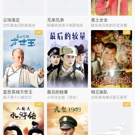
尘埃落定
兄弟兄弟
黄土女女
交织着血泪的家族史
陈建斌龙虎斗相爱相杀
陇东老百姓的历史沧桑
全36集
全28集
全44集
盖世英雄方世玉
最后的较量
独立纵队
杨子展十八般武艺
小宋佳女版《潜伏》
女匪秦海璐示爱王新军
全40集
全30集
全43集