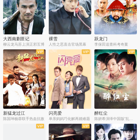
大西南剿匪记
裸雪
跃龙门
柳云龙马苏上演正邪互博
人性之恶直击官场黑幕
李保田追查科考奇案
全36集
全37集
全30集
新猛龙过江
闪亮爱
醉红尘
陈国坤杨蓉联手热血抗敌
单亲妈妈巧化解再婚难题
陈妍希演绎中国版“乱世佳人”
全30集
全30集
全30集