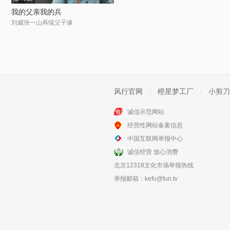
我的父亲我的兵
刘威张一山再续父子缘
风行官网
橙星梦工厂
小剪刀
诚信示范网站
经营性网站备案信息
中国互联网举报中心
诚信经营 放心消费
北京12318文化市场举报热线
举报邮箱：
kefu@fun.tv