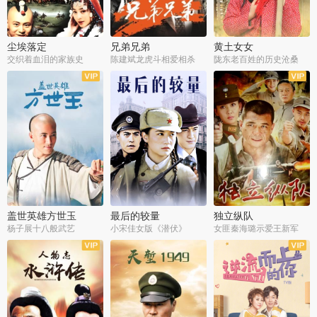
尘埃落定
兄弟兄弟
黄土女女
交织着血泪的家族史
陈建斌龙虎斗相爱相杀
陇东老百姓的历史沧桑
全36集
全28集
全44集
盖世英雄方世玉
最后的较量
独立纵队
杨子展十八般武艺
小宋佳女版《潜伏》
女匪秦海璐示爱王新军
全40集
全30集
全43集