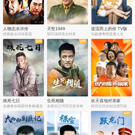
人物志水浒传
天堑1949
逆流而上的你 TV版
经典版水浒传再现
胡可演绎美女特务
马丽潘粤明逆袭人生
全34集
全21集
全35集
殊死七日
生死相随
欢天喜地对亲家
吴健奉命截获特务戴遂昌
农家好汉书写历史传奇
研究生回乡创业谱写欢乐爱情
全40集
全21集
全30集