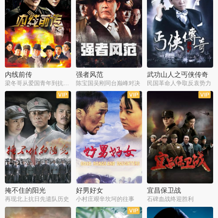
内线前传
强者风范
武功山人之丐侠传奇
梁冬哥从爱国青年到抗战精英
陈宝国吴刚同台巅峰对决
民国革命人争取反袁势力
全38集
全9集
全35集
掩不住的阳光
好男好女
宜昌保卫战
再现北上抗日先遣队历史
小村庄艰辛坎坷的往事
石碑血战终迎胜利
全37集
全40集
全25集