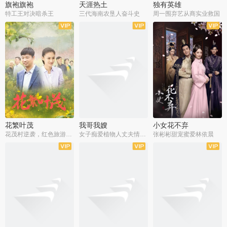
旗袍旗袍
天涯热土
独有英雄
特工王对决暗杀王
三代海南农垦人奋斗史
周一围弃艺从商实业救国
全34集
全50集
全51集
花繁叶茂
我哥我嫂
小女花不弃
花茂村逆袭，红色旅游出圈
女子痴爱植物人丈夫情定一生
张彬彬甜宠蜜爱林依晨
全42集
全35集
全32集