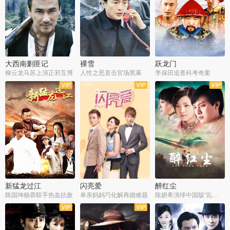
大西南剿匪记
裸雪
跃龙门
柳云龙马苏上演正邪互博
人性之恶直击官场黑幕
李保田追查科考奇案
全36集
全37集
全30集
新猛龙过江
闪亮爱
醉红尘
陈国坤杨蓉联手热血抗敌
单亲妈妈巧化解再婚难题
陈妍希演绎中国版“乱世佳人”
全30集
全30集
全30集