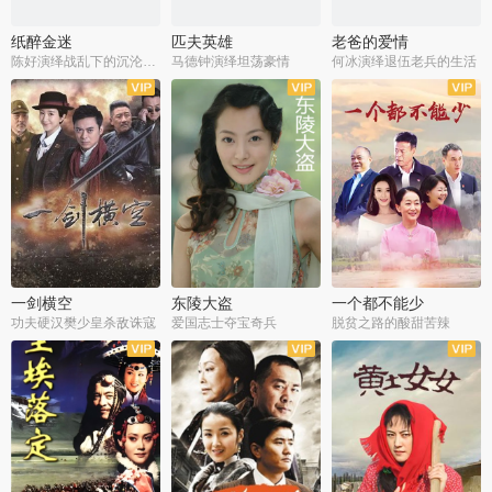
纸醉金迷
匹夫英雄
老爸的爱情
陈好演绎战乱下的沉沦人生
马德钟演绎坦荡豪情
何冰演绎退伍老兵的生活
全40集
全33集
全36集
一剑横空
东陵大盗
一个都不能少
功夫硬汉樊少皇杀敌诛寇
爱国志士夺宝奇兵
脱贫之路的酸甜苦辣
全25集
全50集
全23集