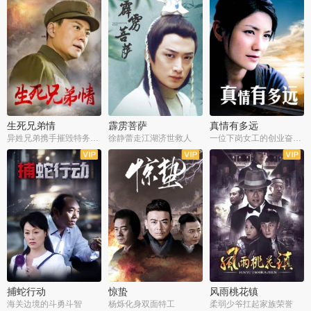
生死兄弟情
霹雳菩萨
真情有多远
异姓兄弟携手摧毁特务阴谋
徐静蕾走江湖济世救人
一位下岗女工的创业奋斗史
全22集
全39集
全36集
捕蛇行动
惊蛰
风雨桃花镇
海关边境的斗勇斗智
杨烁化身双面特工
柔弱少爷扛起家族荣誉