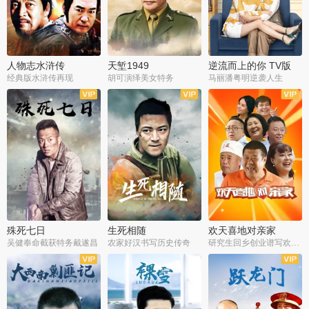
人物志水浒传
天堑1949
逆流而上的你 TV版
经典版水浒传再现
胡可演绎美女特务
马丽潘粤明逆袭人生
全34集
全21集
全35集
殊死七日
生死相随
欢天喜地对亲家
吴健奉命截获特务戴遂昌
农家好汉书写历史传奇
研究生回乡创业谱写欢乐爱情
全40集
全21集
全30集