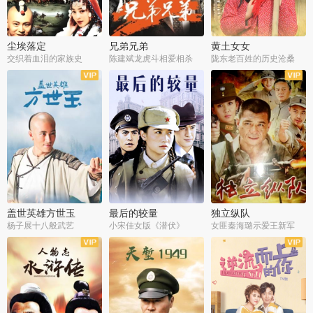
尘埃落定
兄弟兄弟
黄土女女
交织着血泪的家族史
陈建斌龙虎斗相爱相杀
陇东老百姓的历史沧桑
全36集
全28集
全44集
盖世英雄方世玉
最后的较量
独立纵队
杨子展十八般武艺
小宋佳女版《潜伏》
女匪秦海璐示爱王新军
全40集
全30集
全43集