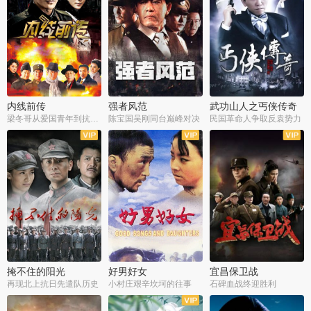
内线前传
强者风范
武功山人之丐侠传奇
梁冬哥从爱国青年到抗战精英
陈宝国吴刚同台巅峰对决
民国革命人争取反袁势力
全38集
全9集
全35集
掩不住的阳光
好男好女
宜昌保卫战
再现北上抗日先遣队历史
小村庄艰辛坎坷的往事
石碑血战终迎胜利
全37集
全40集
全25集