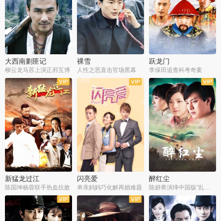
大西南剿匪记
裸雪
跃龙门
柳云龙马苏上演正邪互博
人性之恶直击官场黑幕
李保田追查科考奇案
全36集
全37集
全30集
新猛龙过江
闪亮爱
醉红尘
陈国坤杨蓉联手热血抗敌
单亲妈妈巧化解再婚难题
陈妍希演绎中国版“乱世佳人”
全30集
全30集
全30集