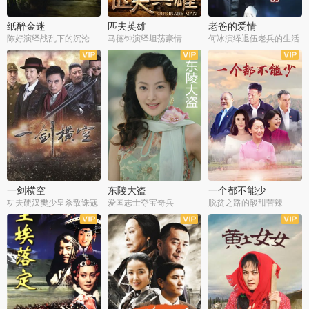
纸醉金迷
匹夫英雄
老爸的爱情
陈好演绎战乱下的沉沦人生
马德钟演绎坦荡豪情
何冰演绎退伍老兵的生活
全40集
全33集
全36集
一剑横空
东陵大盗
一个都不能少
功夫硬汉樊少皇杀敌诛寇
爱国志士夺宝奇兵
脱贫之路的酸甜苦辣
全25集
全50集
全23集