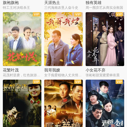
旗袍旗袍
天涯热土
独有英雄
特工王对决暗杀王
三代海南农垦人奋斗史
周一围弃艺从商实业救国
全34集
全50集
全51集
花繁叶茂
我哥我嫂
小女花不弃
花茂村逆袭，红色旅游出圈
女子痴爱植物人丈夫情定一生
张彬彬甜宠蜜爱林依晨
全42集
全35集
全32集