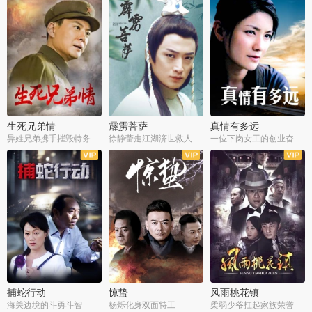
生死兄弟情
霹雳菩萨
真情有多远
异姓兄弟携手摧毁特务阴谋
徐静蕾走江湖济世救人
一位下岗女工的创业奋斗史
全22集
全39集
全36集
捕蛇行动
惊蛰
风雨桃花镇
海关边境的斗勇斗智
杨烁化身双面特工
柔弱少爷扛起家族荣誉