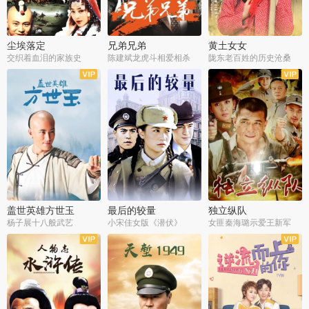
尘埃落定
兄弟兄弟
黄土女女
交织着血泪的家族史
陈建斌龙虎斗相爱相杀
陇东老百姓的历史沧桑
全36集
全28集
全44集
盖世英雄方世玉
最后的较量
独立纵队
杨子展十八般武艺
小宋佳女版《潜伏》
女匪秦海璐示爱王新军
全40集
全30集
全43集