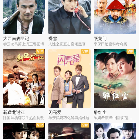
大西南剿匪记
裸雪
跃龙门
柳云龙马苏上演正邪互博
人性之恶直击官场黑幕
李保田追查科考奇案
全36集
全37集
全30集
新猛龙过江
闪亮爱
醉红尘
陈国坤杨蓉联手热血抗敌
单亲妈妈巧化解再婚难题
陈妍希演绎中国版“乱世佳人”
全30集
全30集
全30集