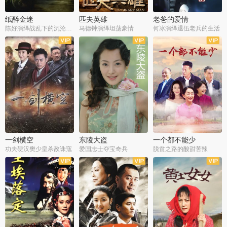
纸醉金迷
匹夫英雄
老爸的爱情
陈好演绎战乱下的沉沦人生
马德钟演绎坦荡豪情
何冰演绎退伍老兵的生活
全40集
全33集
全36集
一剑横空
东陵大盗
一个都不能少
功夫硬汉樊少皇杀敌诛寇
爱国志士夺宝奇兵
脱贫之路的酸甜苦辣
全25集
全50集
全23集