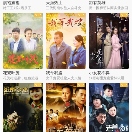
旗袍旗袍
天涯热土
独有英雄
特工王对决暗杀王
三代海南农垦人奋斗史
周一围弃艺从商实业救国
全34集
全50集
全51集
花繁叶茂
我哥我嫂
小女花不弃
花茂村逆袭，红色旅游出圈
女子痴爱植物人丈夫情定一生
张彬彬甜宠蜜爱林依晨
全42集
全35集
全32集