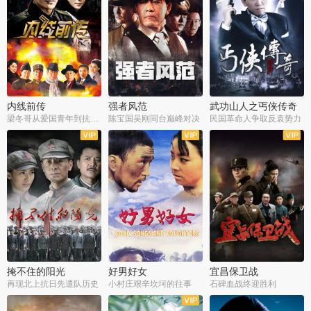
内线前传
强者风范
武功山人之丐侠传奇
梁冬哥从爱国青年到抗战精英
陈宝国吴刚同台巅峰对决
民国革命人争取反袁势力
全38集
全9集
全35集
掩不住的阳光
好男好女
宜昌保卫战
再现北上抗日先遣队历史
小村庄艰辛坎坷的往事
石碑血战终迎胜利
全37集
全40集
全25集