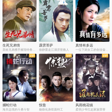
生死兄弟情
霹雳菩萨
真情有多远
异姓兄弟携手摧毁特务阴谋
徐静蕾走江湖济世救人
一位下岗女工的创业奋斗史
全22集
全39集
全36集
捕蛇行动
惊蛰
风雨桃花镇
海关边境的斗勇斗智
杨烁化身双面特工
柔弱少爷扛起家族荣誉