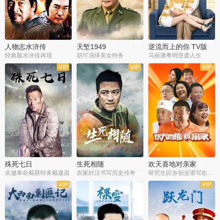
人物志水浒传
天堑1949
逆流而上的你 TV版
经典版水浒传再现
胡可演绎美女特务
马丽潘粤明逆袭人生
全34集
全21集
全35集
殊死七日
生死相随
欢天喜地对亲家
吴健奉命截获特务戴遂昌
农家好汉书写历史传奇
研究生回乡创业谱写欢乐爱情
全40集
全21集
全30集